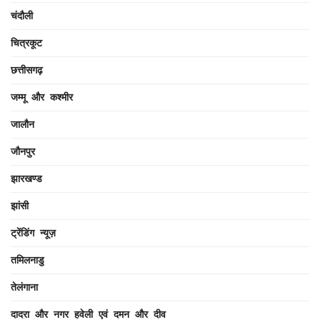
चंदौली
चित्रकूट
छत्तीसगढ़
जम्मू और कश्मीर
जालौन
जौनपुर
झारखण्ड
झांसी
ट्रेंडिंग न्यूज़
तमिलनाडु
तेलंगाना
दादरा और नगर हवेली एवं दमन और दीव