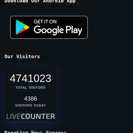
Download Our Android App
Our Visitors
4741023
TOTAL VISITORS
4386
VISITORS TODAY
Breaking News Express