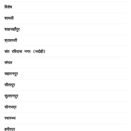
विशेष
शामली
शाहजहाँपुर
श्रावस्ती
संत रविदास नगर (भदोही)
संभल
सहारनपुर
सीतापुर
सुल्तानपुर
सोनभद्र
स्वास्थ्य
हमीरपुर