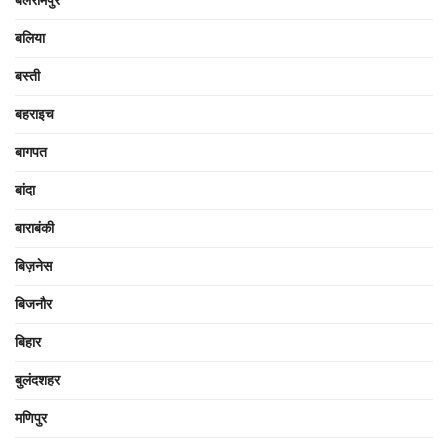
बलरामपुर
बलिया
बस्ती
बहराइच
बागपत
बांदा
बाराबंकी
बिज़नेस
बिजनौर
बिहार
बुलंदशहर
मणिपुर