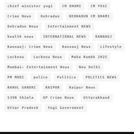
chief minister yogi
CM DHAMI
CM YOGI
Crime News
Dehradun
DEHRADUN CM DHAMI
Dehradun News
Entertainment NEWS
health news
INTERNATIONAL NEWS
KANNAUJ
Kannauj: Crime News
Kannauj News
Lifestyle
Lucknow
Lucknow News
Maha Kumbh 2025
Mumbai- Entertainment News
New Delhi
PM MODI
police
Politics
POLITICS NEWS
RAHUL GANDHI
RAIPUR
Raipur News
SJVN Shimla
UP Crime News
Uttarakhand
Uttar Pradesh
Yogi Government