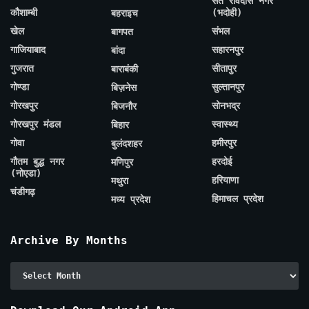
संत रविदास नगर
कौशाम्बी
(भदोही)
बहराइच
खेल
संभल
बागपत
गाजियाबाद
सहारनपुर
बांदा
गुजरात
सीतापुर
बाराबंकी
गोण्डा
सुल्तानपुर
बिज़नेस
गोरखपुर
सोनभद्र
बिजनौर
गोरखपुर मंडल
स्वास्थ्य
बिहार
गोवा
हमीरपुर
बुलंदशहर
गौतम बुद्ध नगर
हरदोई
मणिपुर
(नोएडा)
हरियाणा
मथुरा
चंडीगढ़
हिमाचल प्रदेश
मध्य प्रदेश
Archive By Months
Archive
By
Months