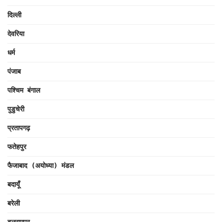
दिल्ली
देवरिया
धर्म
पंजाब
पश्चिम बंगाल
पुडुचेरी
प्रतापगढ़
फतेहपुर
फैजाबाद (अयोध्या) मंडल
बदायूँ
बरेली