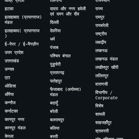
आंध्र प्रदेश
तेलंगाना
राजस्थान
इटावा
दादरा और नगर हवेली
राज्य
एवं दमन और दीव
इलाहाबाद (प्रयागराज)
रामपुर
मंडल
दिल्ली
रायबरेली
इलाहाबाद( प्रयागराज
देवरिया
राष्ट्रीय
)
धर्म
लक्षद्वीप
ई-पेपर / ई-मैगज़ीन
पंजाब
लखनऊ
उत्तर प्रदेश
पश्चिम बंगाल
लखनऊ मंडल
उत्तराखंड
पुडुचेरी
लखीमपुर खीरी
उन्नाव
प्रतापगढ़
ललितपुर
एटा
फतेहपुर
वाराणसी
ओडिसा
फैजाबाद (अयोध्या)
विभागीय /
औरैया
मंडल
Corporate
कन्नौज
बदायूँ
विशेष
कर्नाटका
बरेली
शामली
कानपुर नगर
बलरामपुर
शाहजहाँपुर
कानपुर मंडल
बलिया
श्रावस्ती
केरला
बस्ती