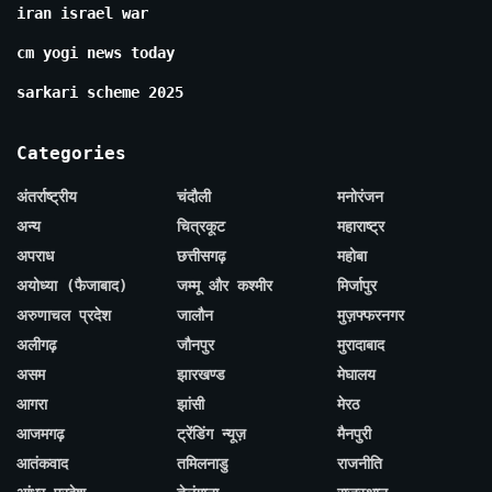
iran israel war
cm yogi news today
sarkari scheme 2025
Categories
अंतर्राष्ट्रीय
चंदौली
मनोरंजन
अन्य
चित्रकूट
महाराष्ट्र
अपराध
छत्तीसगढ़
महोबा
अयोध्या (फैजाबाद)
जम्मू और कश्मीर
मिर्जापुर
अरुणाचल प्रदेश
जालौन
मुज़फ्फरनगर
अलीगढ़
जौनपुर
मुरादाबाद
असम
झारखण्ड
मेघालय
आगरा
झांसी
मेरठ
आजमगढ़
ट्रेंडिंग न्यूज़
मैनपुरी
आतंकवाद
तमिलनाडु
राजनीति