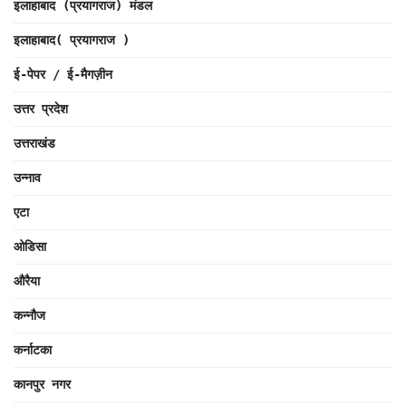
इलाहाबाद (प्रयागराज) मंडल
इलाहाबाद( प्रयागराज )
ई-पेपर / ई-मैगज़ीन
उत्तर प्रदेश
उत्तराखंड
उन्नाव
एटा
ओडिसा
औरैया
कन्नौज
कर्नाटका
कानपुर नगर