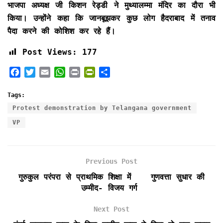
भाजपा अध्यक्ष जी किशन रेड्डी ने मुथ्यालम्मा मंदिर का दौरा भी
किया। उन्होंने कहा कि जानबूझकर कुछ लोग हैदराबाद में तनाव
पैदा करने की कोशिश कर रहे हैं।
Post Views:
177
F
T
E
W
P
P
S
a
w
m
h
r
r
h
c
i
a
a
i
i
a
Tags:
e
t
i
t
n
n
r
Protest demonstration by Telangana government
b
t
l
s
t
t
e
VP
o
e
A
F
o
r
p
r
k
p
i
e
Previous Post
n
गुरुकुल परंपरा से प्राथमिक शिक्षा में गुणवत्ता सुधार की
d
उम्मीद- विजय गर्ग
l
y
Next Post