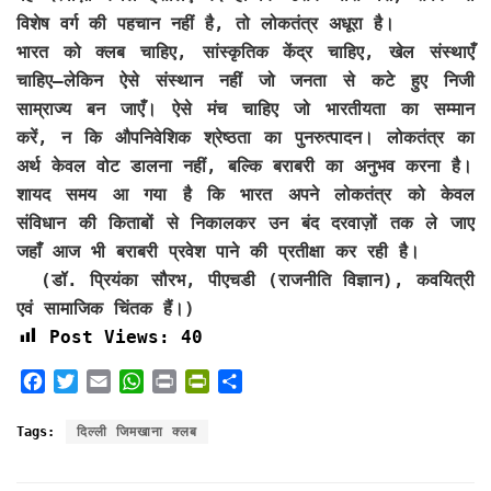
विशेष वर्ग की पहचान नहीं है, तो लोकतंत्र अधूरा है।
भारत को क्लब चाहिए, सांस्कृतिक केंद्र चाहिए, खेल संस्थाएँ
चाहिए—लेकिन ऐसे संस्थान नहीं जो जनता से कटे हुए निजी
साम्राज्य बन जाएँ। ऐसे मंच चाहिए जो भारतीयता का सम्मान
करें, न कि औपनिवेशिक श्रेष्ठता का पुनरुत्पादन। लोकतंत्र का
अर्थ केवल वोट डालना नहीं, बल्कि बराबरी का अनुभव करना है।
शायद समय आ गया है कि भारत अपने लोकतंत्र को केवल
संविधान की किताबों से निकालकर उन बंद दरवाज़ों तक ले जाए
जहाँ आज भी बराबरी प्रवेश पाने की प्रतीक्षा कर रही है।
(डॉ. प्रियंका सौरभ, पीएचडी (राजनीति विज्ञान), कवयित्री
एवं सामाजिक चिंतक हैं।)
Post Views:
40
F
T
E
W
P
P
S
a
w
m
h
r
r
h
c
i
a
a
i
i
a
Tags:
दिल्ली जिमखाना क्लब
e
t
i
t
n
n
r
b
t
l
s
t
t
e