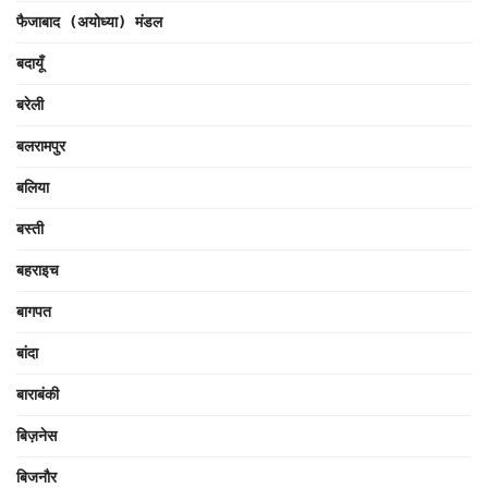
फैजाबाद (अयोध्या) मंडल
बदायूँ
बरेली
बलरामपुर
बलिया
बस्ती
बहराइच
बागपत
बांदा
बाराबंकी
बिज़नेस
बिजनौर