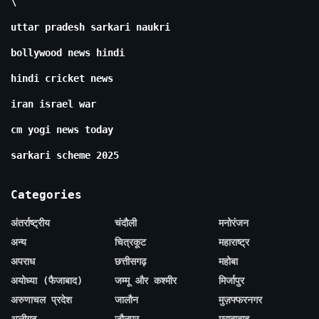
\
uttar pradesh sarkari naukri
bollywood news hindi
hindi cricket news
iran israel war
cm yogi news today
sarkari scheme 2025
Categories
अंतर्राष्ट्रीय
चंदौली
मनोरंजन
अन्य
चित्रकूट
महाराष्ट्र
अपराध
छत्तीसगढ़
महोबा
अयोध्या (फैजाबाद)
जम्मू और कश्मीर
मिर्जापुर
अरुणाचल प्रदेश
जालौन
मुज़फ्फरनगर
अलीगढ़
जौनपुर
मुरादाबाद