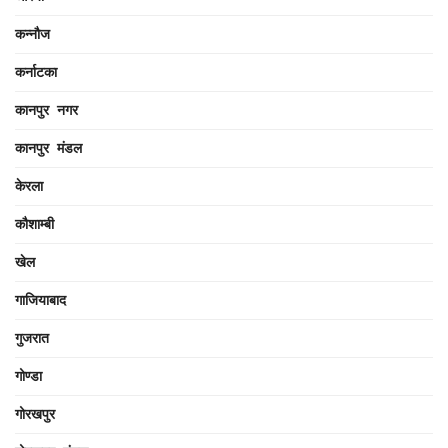
कन्नौज
कर्नाटका
कानपुर नगर
कानपुर मंडल
केरला
कौशाम्बी
खेल
गाजियाबाद
गुजरात
गोण्डा
गोरखपुर