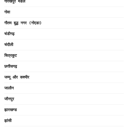
गोरखपुर मंडल
गोवा
गौतम बुद्ध नगर (नोएडा)
चंडीगढ़
चंदौली
चित्रकूट
छत्तीसगढ़
जम्मू और कश्मीर
जालौन
जौनपुर
झारखण्ड
झांसी