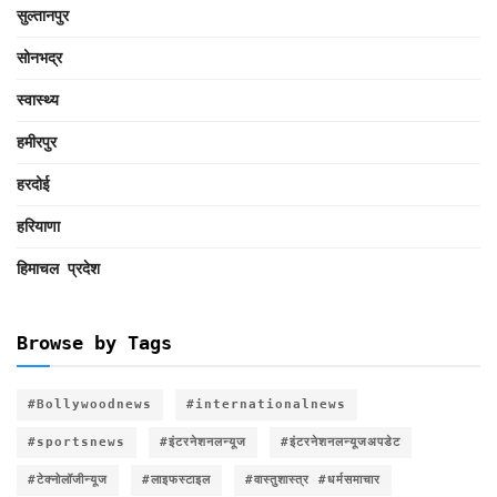
सुल्तानपुर
सोनभद्र
स्वास्थ्य
हमीरपुर
हरदोई
हरियाणा
हिमाचल प्रदेश
Browse by Tags
#Bollywoodnews
#internationalnews
#sportsnews
#इंटरनेशनलन्यूज
#इंटरनेशनलन्यूजअपडेट
#टेक्नोलॉजीन्यूज
#लाइफस्टाइल
#वास्तुशास्त्र #धर्मसमाचार