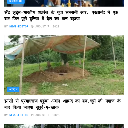
अंतर्राष्ट्रीय
सेंट लुईस-भारतीय शतरंज के युवा सनसनी आर. प्रज्ञानंद ने एक
बार फिर पूरी दुनिया में देश का मान बढ़ाया
BY
NEWS-EDITOR
AUGUST 7, 2026
अपराध
झांसी से प्रयागराज पहुंचा अबान अहमद का शव,जुमे की नमाज के
बाद किया जाएगा सुपुर्द-ए-खाक
BY
NEWS-EDITOR
AUGUST 7, 2026