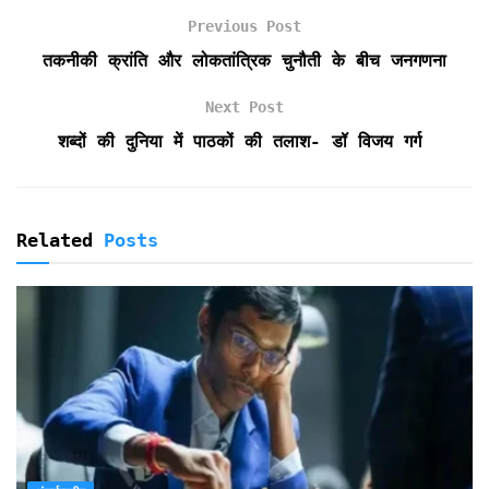
o
e
A
F
Previous Post
o
r
p
r
k
p
i
तकनीकी क्रांति और लोकतांत्रिक चुनौती के बीच जनगणना
e
n
Next Post
d
शब्दों की दुनिया में पाठकों की तलाश- डॉ विजय गर्ग
l
y
Related
Posts