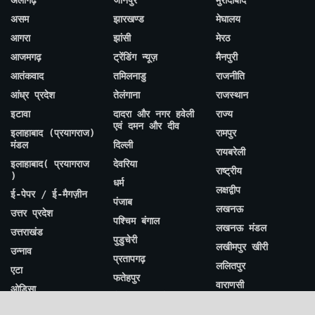
असम
झारखण्ड
मेघालय
आगरा
झांसी
मेरठ
आजमगढ़
ट्रेंडिंग न्यूज़
मैनपुरी
आतंकवाद
तमिलनाडु
राजनीति
आंध्र प्रदेश
तेलंगाना
राजस्थान
इटावा
दादरा और नगर हवेली
राज्य
एवं दमन और दीव
इलाहाबाद (प्रयागराज)
रामपुर
मंडल
दिल्ली
रायबरेली
इलाहाबाद( प्रयागराज
देवरिया
राष्ट्रीय
)
धर्म
लक्षद्वीप
ई-पेपर / ई-मैगज़ीन
पंजाब
लखनऊ
उत्तर प्रदेश
पश्चिम बंगाल
लखनऊ मंडल
उत्तराखंड
पुडुचेरी
लखीमपुर खीरी
उन्नाव
प्रतापगढ़
ललितपुर
एटा
फतेहपुर
वाराणसी
ओडिसा
फैजाबाद (अयोध्या)
विभागीय /
औरैया
मंडल