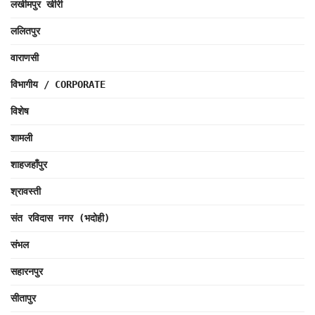
लखीमपुर खीरी
ललितपुर
वाराणसी
विभागीय / CORPORATE
विशेष
शामली
शाहजहाँपुर
श्रावस्ती
संत रविदास नगर (भदोही)
संभल
सहारनपुर
सीतापुर