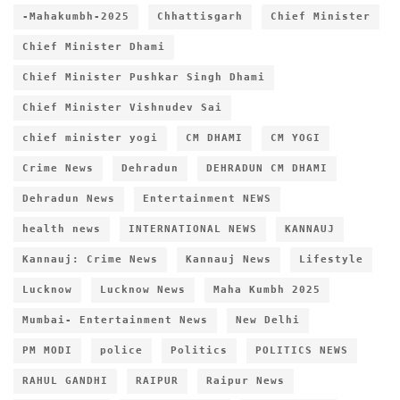
-Mahakumbh-2025
Chhattisgarh
Chief Minister
Chief Minister Dhami
Chief Minister Pushkar Singh Dhami
Chief Minister Vishnudev Sai
chief minister yogi
CM DHAMI
CM YOGI
Crime News
Dehradun
DEHRADUN CM DHAMI
Dehradun News
Entertainment NEWS
health news
INTERNATIONAL NEWS
KANNAUJ
Kannauj: Crime News
Kannauj News
Lifestyle
Lucknow
Lucknow News
Maha Kumbh 2025
Mumbai- Entertainment News
New Delhi
PM MODI
police
Politics
POLITICS NEWS
RAHUL GANDHI
RAIPUR
Raipur News