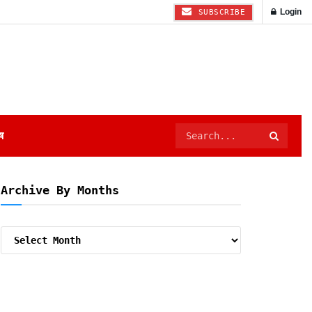
Login
SUBSCRIBE
ष
Archive By Months
Archive
By
Months