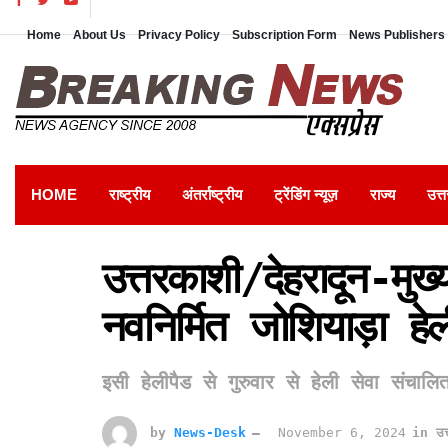
Home
About Us
Privacy Policy
Subscription Form
News Publishers 
HOME
राष्ट्रीय
अंतर्राष्ट्रीय
ट्रेंडिंग न्यूज़
राज्य
उत्त
उत्तरकाशी/देहरादून-मुख्
नवनिर्मित जोशियाड़ा हे
इसी हेलीपैड से गुरुवार से हेली सेवा संचालि
by
News-Desk
November 6, 2024
in
उत