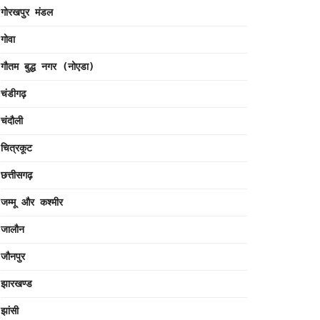
गोरखपुर मंडल
गोवा
गौतम बुद्ध नगर (नोएडा)
चंडीगढ़
चंदौली
चित्रकूट
छत्तीसगढ़
जम्मू और कश्मीर
जालौन
जौनपुर
झारखण्ड
झांसी