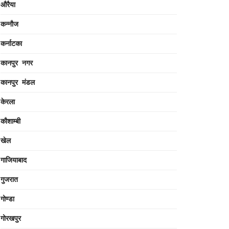
औरैया
कन्नौज
कर्नाटका
कानपुर नगर
कानपुर मंडल
केरला
कौशाम्बी
खेल
गाजियाबाद
गुजरात
गोण्डा
गोरखपुर