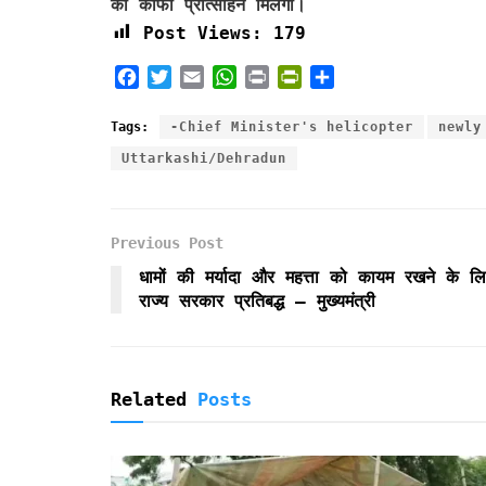
को काफी प्रोत्साहन मिलेगा।
Post Views:
179
F
T
E
W
P
P
S
a
w
m
h
r
r
h
c
i
a
a
i
i
a
Tags:
-Chief Minister's helicopter
newly
e
t
i
t
n
n
r
Uttarkashi/Dehradun
b
t
l
s
t
t
e
o
e
A
F
o
r
p
r
k
p
i
Previous Post
e
धामों की मर्यादा और महत्ता को कायम रखने के लि
n
राज्य सरकार प्रतिबद्ध – मुख्यमंत्री
d
l
y
Related
Posts