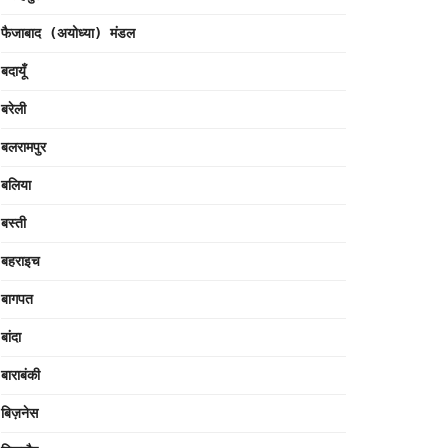
फैजाबाद (अयोध्या) मंडल
बदायूँ
बरेली
बलरामपुर
बलिया
बस्ती
बहराइच
बागपत
बांदा
बाराबंकी
बिज़नेस