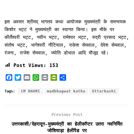
इस अवसर श्रीमद् भागतव कथा आयोजक मुख्यमंत्री के समन्वयक
किशोर भट्ट ने मुख्यमंत्री का स्वागत किया। इस मौके पर
कीर्तेश्वरी भट्ट, नवीन भट्ट, रामेश्वर भट्ट, रुद्री प्रसाद भट्ट,
संतोष भट्ट, भागेश्वरी नौटियाल, राकेश सेमवाल, देवेश सेमवाल,
रंजना, राजेश सेमवाल, ज्योति डोभाल आदि मौजूद रहे।
Post Views:
153
F
T
E
W
P
P
S
a
w
m
h
r
r
h
c
i
a
a
i
i
a
Tags:
CM DHAMI
madbhagwat katha
Uttarkashi
e
t
i
t
n
n
r
b
t
l
s
t
t
e
o
e
A
F
Previous Post
o
r
p
r
k
p
i
उत्तरकाशी/देहरादून-मुख्यमंत्री का हेलीकॉप्टर उतरा नवनिर्मित
e
जोशियाड़ा हेलीपैड पर