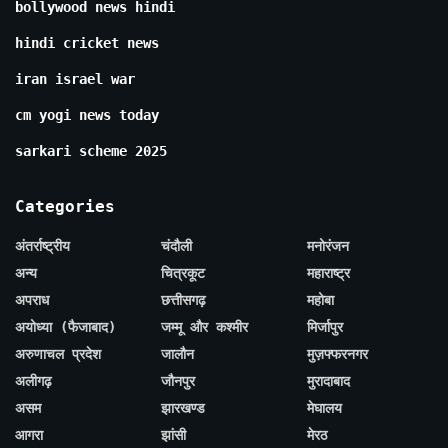
bollywood news hindi
hindi cricket news
iran israel war
cm yogi news today
sarkari scheme 2025
Categories
अंतर्राष्ट्रीय
चंदौली
मनोरंजन
अन्य
चित्रकूट
महाराष्ट्र
अपराध
छत्तीसगढ़
महोबा
अयोध्या (फैजाबाद)
जम्मू और कश्मीर
मिर्जापुर
अरुणाचल प्रदेश
जालौन
मुज़फ्फरनगर
अलीगढ़
जौनपुर
मुरादाबाद
असम
झारखण्ड
मेघालय
आगरा
झांसी
मेरठ