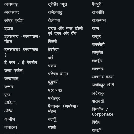
आजमगढ़
ट्रेंडिंग न्यूज़
मैनपुरी
आतंकवाद
तमिलनाडु
राजनीति
आंध्र प्रदेश
तेलंगाना
राजस्थान
इटावा
दादरा और नगर हवेली
राज्य
एवं दमन और दीव
इलाहाबाद (प्रयागराज)
रामपुर
मंडल
दिल्ली
रायबरेली
इलाहाबाद( प्रयागराज
देवरिया
राष्ट्रीय
)
धर्म
लक्षद्वीप
ई-पेपर / ई-मैगज़ीन
पंजाब
लखनऊ
उत्तर प्रदेश
पश्चिम बंगाल
लखनऊ मंडल
उत्तराखंड
पुडुचेरी
लखीमपुर खीरी
उन्नाव
प्रतापगढ़
ललितपुर
एटा
फतेहपुर
वाराणसी
ओडिसा
फैजाबाद (अयोध्या)
विभागीय /
औरैया
मंडल
Corporate
कन्नौज
बदायूँ
विशेष
कर्नाटका
बरेली
शामली