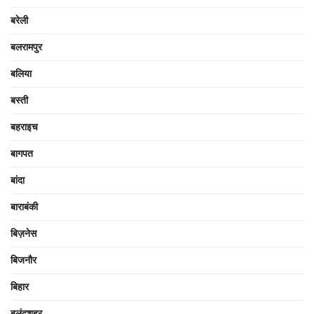
बरेली
बलरामपुर
बलिया
बस्ती
बहराइच
बागपत
बांदा
बाराबंकी
बिज़नेस
बिजनौर
बिहार
बुलंदशहर