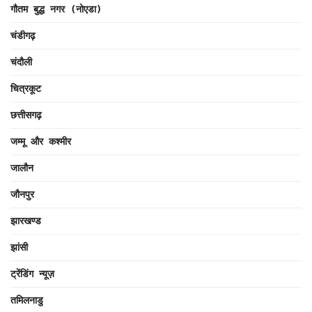
गौतम बुद्ध नगर (नोएडा)
चंडीगढ़
चंदौली
चित्रकूट
छत्तीसगढ़
जम्मू और कश्मीर
जालौन
जौनपुर
झारखण्ड
झांसी
ट्रेंडिंग न्यूज़
तमिलनाडु