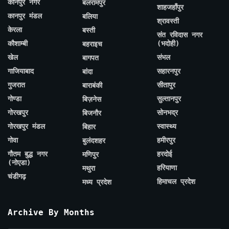
कानपुर नगर
बलरामपुर
शाहजहाँपुर
कानपुर मंडल
बलिया
श्रावस्ती
केरला
बस्ती
संत रविदास नगर
कौशाम्बी
(भदोही)
बहराइच
खेल
संभल
बागपत
गाजियाबाद
सहारनपुर
बांदा
गुजरात
सीतापुर
बाराबंकी
गोण्डा
सुल्तानपुर
बिज़नेस
गोरखपुर
सोनभद्र
बिजनौर
गोरखपुर मंडल
स्वास्थ्य
बिहार
गोवा
हमीरपुर
बुलंदशहर
गौतम बुद्ध नगर
हरदोई
मणिपुर
(नोएडा)
हरियाणा
मथुरा
चंडीगढ़
हिमाचल प्रदेश
मध्य प्रदेश
Archive By Months