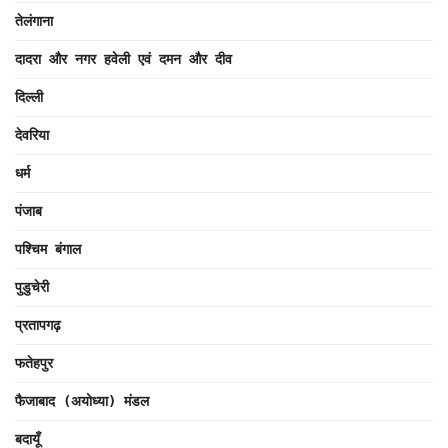
तेलंगाना
दादरा और नगर हवेली एवं दमन और दीव
दिल्ली
देवरिया
धर्म
पंजाब
पश्चिम बंगाल
पुडुचेरी
प्रतापगढ़
फतेहपुर
फैजाबाद (अयोध्या) मंडल
बदायूँ