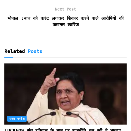
n
d
Next Post
l
भोपाल :बाघ को करंट लगाकर शिकार करने वाले आरोपियों की
y
जमानत खारिज
Related
Posts
उत्तर प्रदेश
LUCKNOW-संत रविदास के नाम पर राजनीति कर रही है भाजपा