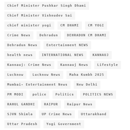
Chief Minister Pushkar Singh Dhami
Chief Minister Vishnudev Sai
chief minister yogi
CM DHAMI
CM YOGI
Crime News
Dehradun
DEHRADUN CM DHAMI
Dehradun News
Entertainment NEWS
health news
INTERNATIONAL NEWS
KANNAUJ
Kannauj: Crime News
Kannauj News
Lifestyle
Lucknow
Lucknow News
Maha Kumbh 2025
Mumbai- Entertainment News
New Delhi
PM MODI
police
Politics
POLITICS NEWS
RAHUL GANDHI
RAIPUR
Raipur News
SJVN Shimla
UP Crime News
Uttarakhand
Uttar Pradesh
Yogi Government