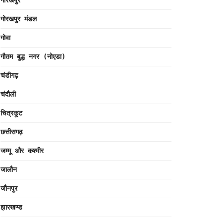
गोरखपुर
गोरखपुर मंडल
गोवा
गौतम बुद्ध नगर (नोएडा)
चंडीगढ़
चंदौली
चित्रकूट
छत्तीसगढ़
जम्मू और कश्मीर
जालौन
जौनपुर
झारखण्ड