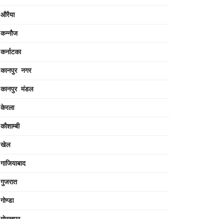
औरैया
कन्नौज
कर्नाटका
कानपुर नगर
कानपुर मंडल
केरला
कौशाम्बी
खेल
गाजियाबाद
गुजरात
गोण्डा