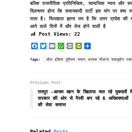
बल्कि राजनीतिक प्रतिनिधित्व, सामाजिक न्याय और सत्
दिलचस्प होगा कि समाजवादी पार्टी इस मांग पर क्या रु
पाता है। फिलहाल इतना तय है कि उत्तर प्रदेश की राज
आने वाले दिनों में और तेज होने वाली है
Post Views:
22
F
T
E
W
P
P
S
a
w
m
h
r
r
h
c
i
a
a
i
i
a
Tags:
ऑल इंडिया मुस्लिम जमात अध्यक्ष मौलाना शहाबुद्दीन रज़
e
t
i
t
n
n
r
b
t
l
s
t
t
e
o
e
A
F
Previous Post
o
r
p
r
k
p
i
रामपुर -आजम खान के खिलाफ चल रहे मुकदमों मे
e
सरकार की ओर से पैरवी कर रहे 6 अधिवक्ताओं
n
की सेवा समाप्त
d
l
y
Related
Posts