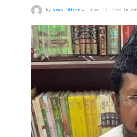
by
News-Editor
June 22, 2026
in
उत्त