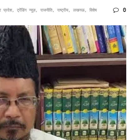
0
र प्रदेश
,
ट्रेंडिंग न्यूज़
,
राजनीति
,
राष्ट्रीय
,
लखनऊ
,
विशेष