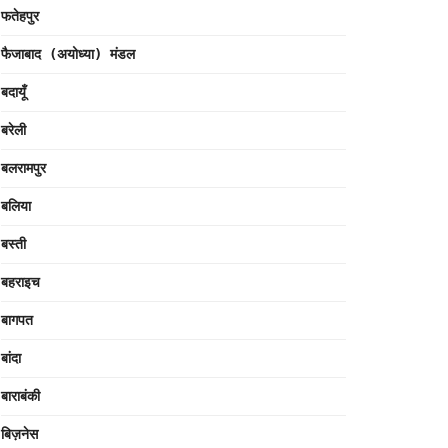
फतेहपुर
फैजाबाद (अयोध्या) मंडल
बदायूँ
बरेली
बलरामपुर
बलिया
बस्ती
बहराइच
बागपत
बांदा
बाराबंकी
बिज़नेस