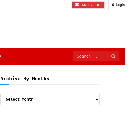
Login
SUBSCRIBE
ष
Archive By Months
Archive
By
Months