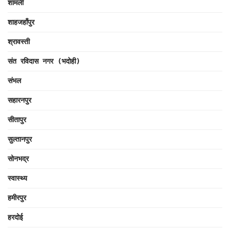
शामली
शाहजहाँपुर
श्रावस्ती
संत रविदास नगर (भदोही)
संभल
सहारनपुर
सीतापुर
सुल्तानपुर
सोनभद्र
स्वास्थ्य
हमीरपुर
हरदोई