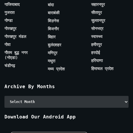
गाजियाबाद
सहारनपुर
बांदा
गुजरात
सीतापुर
बाराबंकी
गोण्डा
सुल्तानपुर
बिज़नेस
गोरखपुर
सोनभद्र
बिजनौर
गोरखपुर मंडल
स्वास्थ्य
बिहार
गोवा
हमीरपुर
बुलंदशहर
गौतम बुद्ध नगर
हरदोई
मणिपुर
(नोएडा)
हरियाणा
मथुरा
चंडीगढ़
हिमाचल प्रदेश
मध्य प्रदेश
Archive By Months
Archive
By
Months
Download Our Android App