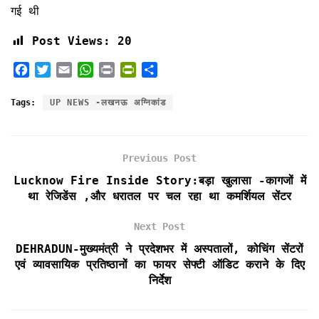
गई थी
Post Views:
20
F
T
E
W
P
P
S
a
w
m
h
r
r
h
c
i
a
a
i
i
a
Tags:
UP NEWS -लखनऊ अग्निकांड
e
t
i
t
n
n
r
b
t
l
s
t
t
e
o
e
A
F
Previous Post
o
r
p
r
k
p
i
Lucknow Fire Inside Story:बड़ा खुलासा -कागजों में
e
था रेजिडेंस ,और धरातल पर चल रहा था कमर्शियल सेंटर
n
d
Next Post
l
DEHRADUN-मुख्यमंत्री ने प्रदेशभर में अस्पतालों, कोचिंग सेंटरों
y
एवं व्यावसायिक प्रतिष्ठानों का फायर सेफ्टी ऑडिट कराने के दिए
निर्देश