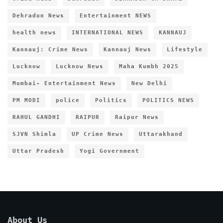
Dehradun News
Entertainment NEWS
health news
INTERNATIONAL NEWS
KANNAUJ
Kannauj: Crime News
Kannauj News
Lifestyle
Lucknow
Lucknow News
Maha Kumbh 2025
Mumbai- Entertainment News
New Delhi
PM MODI
police
Politics
POLITICS NEWS
RAHUL GANDHI
RAIPUR
Raipur News
SJVN Shimla
UP Crime News
Uttarakhand
Uttar Pradesh
Yogi Government
About Us