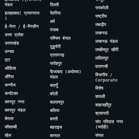
मंडल
दिल्ली
रायबरेली
इलाहाबाद( प्रयागराज
देवरिया
राष्ट्रीय
)
धर्म
लक्षद्वीप
ई-पेपर / ई-मैगज़ीन
पंजाब
लखनऊ
उत्तर प्रदेश
पश्चिम बंगाल
लखनऊ मंडल
उत्तराखंड
पुडुचेरी
लखीमपुर खीरी
उन्नाव
प्रतापगढ़
ललितपुर
एटा
फतेहपुर
वाराणसी
ओडिसा
फैजाबाद (अयोध्या)
विभागीय /
औरैया
मंडल
Corporate
कन्नौज
बदायूँ
विशेष
कर्नाटका
बरेली
शामली
कानपुर नगर
बलरामपुर
शाहजहाँपुर
कानपुर मंडल
बलिया
श्रावस्ती
केरला
बस्ती
संत रविदास नगर
कौशाम्बी
(भदोही)
बहराइच
खेल
संभल
बागपत