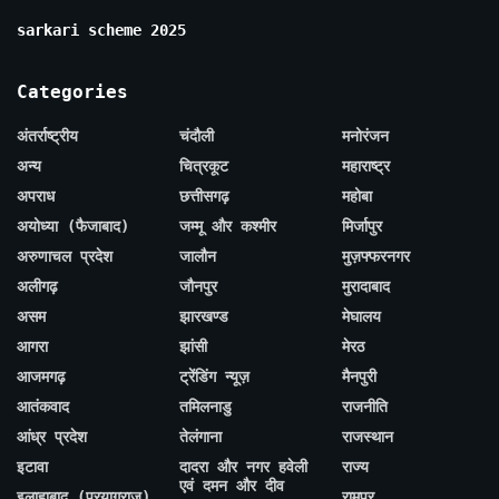
sarkari scheme 2025
Categories
अंतर्राष्ट्रीय
चंदौली
मनोरंजन
अन्य
चित्रकूट
महाराष्ट्र
अपराध
छत्तीसगढ़
महोबा
अयोध्या (फैजाबाद)
जम्मू और कश्मीर
मिर्जापुर
अरुणाचल प्रदेश
जालौन
मुज़फ्फरनगर
अलीगढ़
जौनपुर
मुरादाबाद
असम
झारखण्ड
मेघालय
आगरा
झांसी
मेरठ
आजमगढ़
ट्रेंडिंग न्यूज़
मैनपुरी
आतंकवाद
तमिलनाडु
राजनीति
आंध्र प्रदेश
तेलंगाना
राजस्थान
इटावा
दादरा और नगर हवेली
राज्य
एवं दमन और दीव
इलाहाबाद (प्रयागराज)
रामपुर