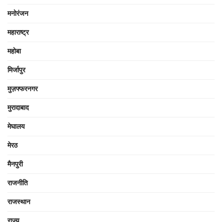
मनोरंजन
महाराष्ट्र
महोबा
मिर्जापुर
मुज़फ्फरनगर
मुरादाबाद
मेघालय
मेरठ
मैनपुरी
राजनीति
राजस्थान
राज्य