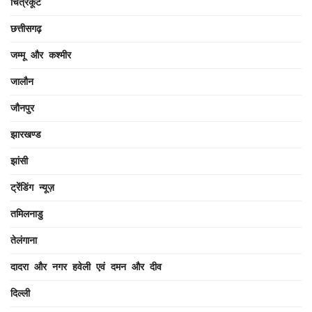
चित्रकूट
छत्तीसगढ़
जम्मू और कश्मीर
जालौन
जौनपुर
झारखण्ड
झांसी
ट्रेंडिंग न्यूज़
तमिलनाडु
तेलंगाना
दादरा और नगर हवेली एवं दमन और दीव
दिल्ली