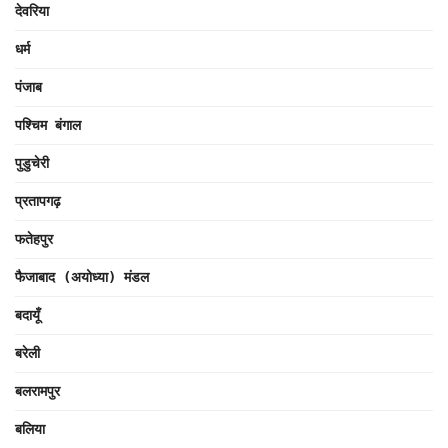
देवरिया
धर्म
पंजाब
पश्चिम बंगाल
पुडुचेरी
प्रतापगढ़
फतेहपुर
फैजाबाद (अयोध्या) मंडल
बदायूँ
बरेली
बलरामपुर
बलिया