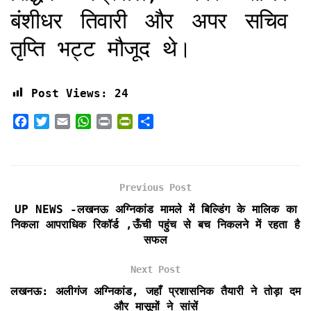
बंशीधर तिवारी और अपर सचिव
तृप्ति भट्ट मौजूद थे।
Post Views:
24
F
T
E
W
P
P
S
a
w
m
h
r
r
h
c
i
a
a
i
i
a
e
t
i
t
n
n
r
b
t
l
s
t
t
e
Previous Post
o
e
A
F
UP NEWS -लखनऊ अग्निकांड मामले में बिल्डिंग के मालिक का
o
r
p
r
निकला आपराधिक रिकॉर्ड ,ऊँची पहुंच से बच निकलने में रहता है
k
p
i
सफल
e
n
Next Post
d
l
लखनऊ: अलीगंज अग्निकांड, जहाँ प्रशासनिक तैयारी ने तोड़ा दम
y
और मासूमों ने सांसें