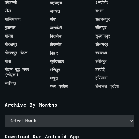
कौशाम्बी
(भदोही)
बहराइच
खेल
संभल
बागपत
गाजियाबाद
सहारनपुर
बांदा
गुजरात
सीतापुर
बाराबंकी
गोण्डा
सुल्तानपुर
बिज़नेस
गोरखपुर
सोनभद्र
बिजनौर
गोरखपुर मंडल
स्वास्थ्य
बिहार
गोवा
हमीरपुर
बुलंदशहर
गौतम बुद्ध नगर
हरदोई
मणिपुर
(नोएडा)
हरियाणा
मथुरा
चंडीगढ़
हिमाचल प्रदेश
मध्य प्रदेश
Archive By Months
Archive
By
Months
Download Our Android App