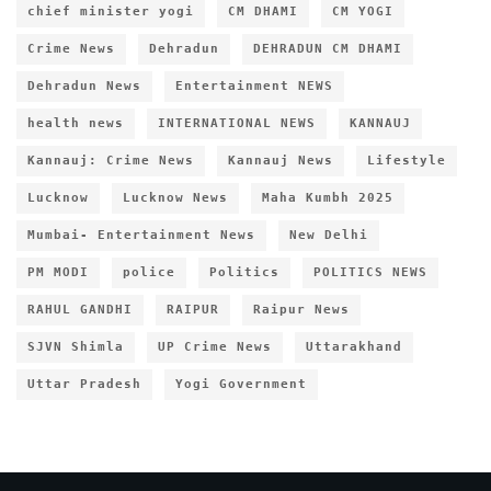
chief minister yogi
CM DHAMI
CM YOGI
Crime News
Dehradun
DEHRADUN CM DHAMI
Dehradun News
Entertainment NEWS
health news
INTERNATIONAL NEWS
KANNAUJ
Kannauj: Crime News
Kannauj News
Lifestyle
Lucknow
Lucknow News
Maha Kumbh 2025
Mumbai- Entertainment News
New Delhi
PM MODI
police
Politics
POLITICS NEWS
RAHUL GANDHI
RAIPUR
Raipur News
SJVN Shimla
UP Crime News
Uttarakhand
Uttar Pradesh
Yogi Government