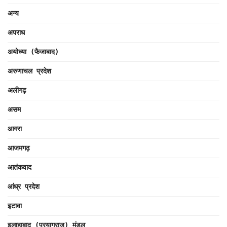
अन्य
अपराध
अयोध्या (फैजाबाद)
अरुणाचल प्रदेश
अलीगढ़
असम
आगरा
आजमगढ़
आतंकवाद
आंध्र प्रदेश
इटावा
इलाहाबाद (प्रयागराज) मंडल