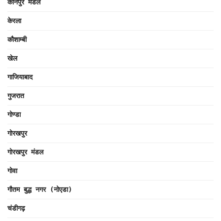
कानपुर मंडल
केरला
कौशाम्बी
खेल
गाजियाबाद
गुजरात
गोण्डा
गोरखपुर
गोरखपुर मंडल
गोवा
गौतम बुद्ध नगर (नोएडा)
चंडीगढ़