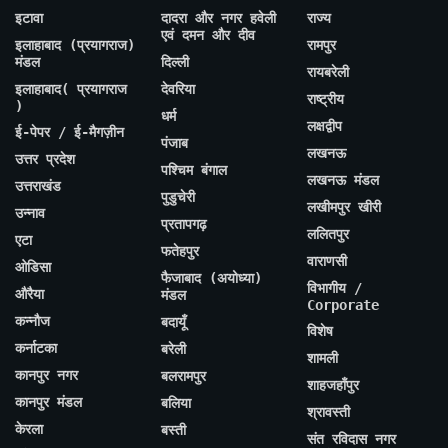
इटावा
दादरा और नगर हवेली
राज्य
एवं दमन और दीव
इलाहाबाद (प्रयागराज)
रामपुर
मंडल
दिल्ली
रायबरेली
इलाहाबाद( प्रयागराज
देवरिया
राष्ट्रीय
)
धर्म
लक्षद्वीप
ई-पेपर / ई-मैगज़ीन
पंजाब
लखनऊ
उत्तर प्रदेश
पश्चिम बंगाल
लखनऊ मंडल
उत्तराखंड
पुडुचेरी
लखीमपुर खीरी
उन्नाव
प्रतापगढ़
ललितपुर
एटा
फतेहपुर
वाराणसी
ओडिसा
फैजाबाद (अयोध्या)
विभागीय /
औरैया
मंडल
Corporate
कन्नौज
बदायूँ
विशेष
कर्नाटका
बरेली
शामली
कानपुर नगर
बलरामपुर
शाहजहाँपुर
कानपुर मंडल
बलिया
श्रावस्ती
केरला
बस्ती
संत रविदास नगर