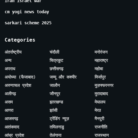
iran israel war
cm yogi news today
sarkari scheme 2025
Categories
अंतर्राष्ट्रीय
चंदौली
मनोरंजन
अन्य
चित्रकूट
महाराष्ट्र
अपराध
छत्तीसगढ़
महोबा
अयोध्या (फैजाबाद)
जम्मू और कश्मीर
मिर्जापुर
अरुणाचल प्रदेश
जालौन
मुज़फ्फरनगर
अलीगढ़
जौनपुर
मुरादाबाद
असम
झारखण्ड
मेघालय
आगरा
झांसी
मेरठ
आजमगढ़
ट्रेंडिंग न्यूज़
मैनपुरी
आतंकवाद
तमिलनाडु
राजनीति
आंध्र प्रदेश
तेलंगाना
राजस्थान