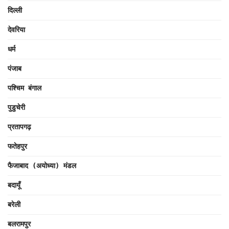
दिल्ली
देवरिया
धर्म
पंजाब
पश्चिम बंगाल
पुडुचेरी
प्रतापगढ़
फतेहपुर
फैजाबाद (अयोध्या) मंडल
बदायूँ
बरेली
बलरामपुर