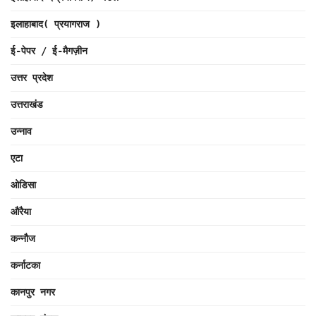
इलाहाबाद( प्रयागराज )
ई-पेपर / ई-मैगज़ीन
उत्तर प्रदेश
उत्तराखंड
उन्नाव
एटा
ओडिसा
औरैया
कन्नौज
कर्नाटका
कानपुर नगर