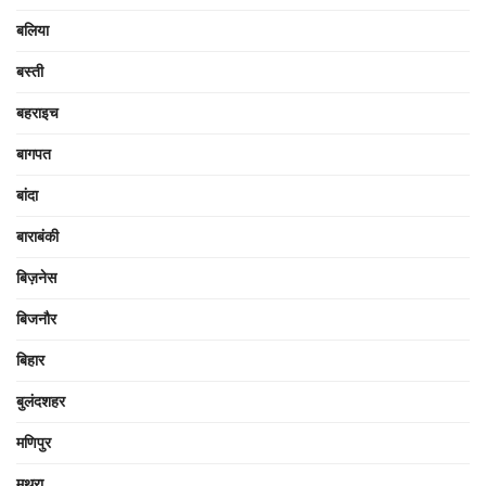
बलिया
बस्ती
बहराइच
बागपत
बांदा
बाराबंकी
बिज़नेस
बिजनौर
बिहार
बुलंदशहर
मणिपुर
मथुरा