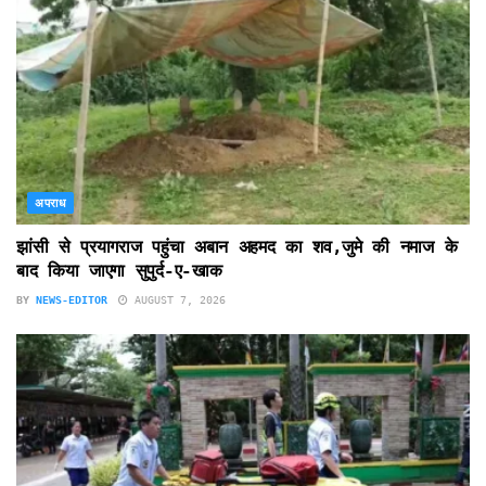
अपराध
झांसी से प्रयागराज पहुंचा अबान अहमद का शव,जुमे की नमाज के
बाद किया जाएगा सुपुर्द-ए-खाक
BY
NEWS-EDITOR
AUGUST 7, 2026