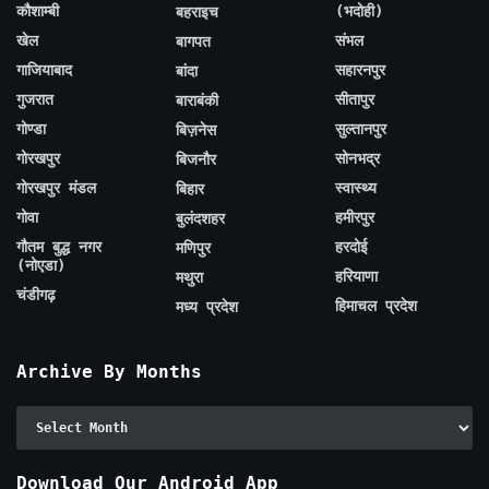
कौशाम्बी
(भदोही)
बहराइच
खेल
संभल
बागपत
गाजियाबाद
सहारनपुर
बांदा
गुजरात
सीतापुर
बाराबंकी
गोण्डा
सुल्तानपुर
बिज़नेस
गोरखपुर
सोनभद्र
बिजनौर
गोरखपुर मंडल
स्वास्थ्य
बिहार
गोवा
हमीरपुर
बुलंदशहर
गौतम बुद्ध नगर
हरदोई
मणिपुर
(नोएडा)
हरियाणा
मथुरा
चंडीगढ़
हिमाचल प्रदेश
मध्य प्रदेश
Archive By Months
Archive
By
Months
Download Our Android App