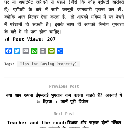
घर या अपार्टमेंट खरीदने से पहले (जैसे कि कोई प्रॉपर्टी खरीदते
हैं) प्रॉपर्टी के बारे में सारी कानूनी जानकारी प्राप्त कर लें,
क्योंकि अगर बिल्डर ऐसा करता है, तो आपको भविष्य में घर बेचने
में परेशानी हो सकती है। इसके साथ ही आपको निर्माण गुणवत्ता
के बारे में भी पता होना चाहिए।
Post Views:
207
F
T
E
W
P
P
S
a
w
m
h
r
r
h
c
i
a
a
i
i
a
Tags:
Tips for Buying Property)
e
t
i
t
n
n
r
b
t
l
s
t
t
e
o
e
A
F
Previous Post
o
r
p
r
k
p
i
क्या आप अपना ईएमआई भुगतान कम करना चाहते हैं? अपनाएं ये
e
5 ट्रिक ; जानें पूरी डिटेल
n
d
Next Post
l
Teacher and the road:शिक्षक और सड़क दोनों मंजिल
y