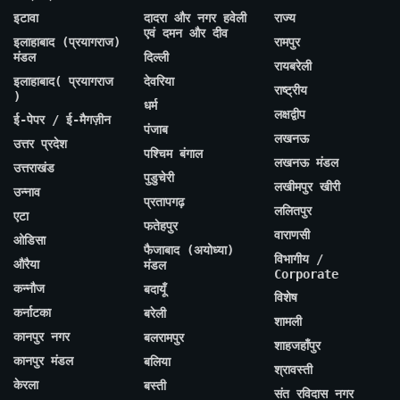
इटावा
दादरा और नगर हवेली
राज्य
एवं दमन और दीव
इलाहाबाद (प्रयागराज)
रामपुर
मंडल
दिल्ली
रायबरेली
इलाहाबाद( प्रयागराज
देवरिया
राष्ट्रीय
)
धर्म
लक्षद्वीप
ई-पेपर / ई-मैगज़ीन
पंजाब
लखनऊ
उत्तर प्रदेश
पश्चिम बंगाल
लखनऊ मंडल
उत्तराखंड
पुडुचेरी
लखीमपुर खीरी
उन्नाव
प्रतापगढ़
ललितपुर
एटा
फतेहपुर
वाराणसी
ओडिसा
फैजाबाद (अयोध्या)
विभागीय /
औरैया
मंडल
Corporate
कन्नौज
बदायूँ
विशेष
कर्नाटका
बरेली
शामली
कानपुर नगर
बलरामपुर
शाहजहाँपुर
कानपुर मंडल
बलिया
श्रावस्ती
केरला
बस्ती
संत रविदास नगर