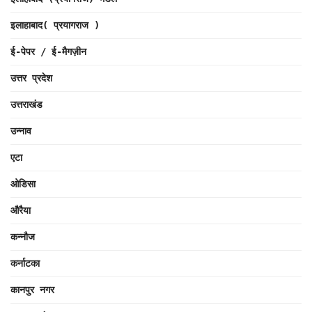
इलाहाबाद( प्रयागराज )
ई-पेपर / ई-मैगज़ीन
उत्तर प्रदेश
उत्तराखंड
उन्नाव
एटा
ओडिसा
औरैया
कन्नौज
कर्नाटका
कानपुर नगर