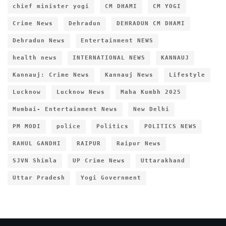
chief minister yogi
CM DHAMI
CM YOGI
Crime News
Dehradun
DEHRADUN CM DHAMI
Dehradun News
Entertainment NEWS
health news
INTERNATIONAL NEWS
KANNAUJ
Kannauj: Crime News
Kannauj News
Lifestyle
Lucknow
Lucknow News
Maha Kumbh 2025
Mumbai- Entertainment News
New Delhi
PM MODI
police
Politics
POLITICS NEWS
RAHUL GANDHI
RAIPUR
Raipur News
SJVN Shimla
UP Crime News
Uttarakhand
Uttar Pradesh
Yogi Government