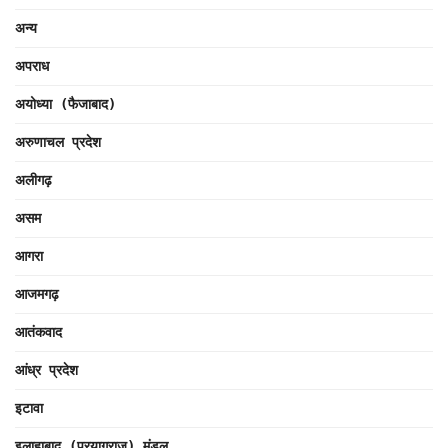
अन्य
अपराध
अयोध्या (फैजाबाद)
अरुणाचल प्रदेश
अलीगढ़
असम
आगरा
आजमगढ़
आतंकवाद
आंध्र प्रदेश
इटावा
इलाहाबाद (प्रयागराज) मंडल