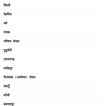
दिल्ली
देवरिया
धर्म
पंजाब
पश्चिम बंगाल
पुडुचेरी
प्रतापगढ़
फतेहपुर
फैजाबाद (अयोध्या) मंडल
बदायूँ
बरेली
बलरामपुर