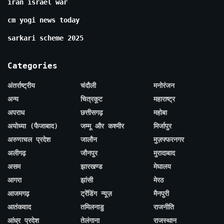
iran israel war
cm yogi news today
sarkari scheme 2025
Categories
अंतर्राष्ट्रीय
चंदौली
मनोरंजन
अन्य
चित्रकूट
महाराष्ट्र
अपराध
छत्तीसगढ़
महोबा
अयोध्या (फैजाबाद)
जम्मू और कश्मीर
मिर्जापुर
अरुणाचल प्रदेश
जालौन
मुज़फ्फरनगर
अलीगढ़
जौनपुर
मुरादाबाद
असम
झारखण्ड
मेघालय
आगरा
झांसी
मेरठ
आजमगढ़
ट्रेंडिंग न्यूज़
मैनपुरी
आतंकवाद
तमिलनाडु
राजनीति
आंध्र प्रदेश
तेलंगाना
राजस्थान