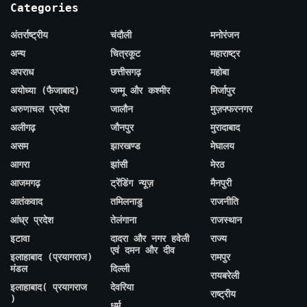
Categories
अंतर्राष्ट्रीय
चंदौली
मनोरंजन
अन्य
चित्रकूट
महाराष्ट्र
अपराध
छत्तीसगढ़
महोबा
अयोध्या (फैजाबाद)
जम्मू और कश्मीर
मिर्जापुर
अरुणाचल प्रदेश
जालौन
मुज़फ्फरनगर
अलीगढ़
जौनपुर
मुरादाबाद
असम
झारखण्ड
मेघालय
आगरा
झांसी
मेरठ
आजमगढ़
ट्रेंडिंग न्यूज़
मैनपुरी
आतंकवाद
तमिलनाडु
राजनीति
आंध्र प्रदेश
तेलंगाना
राजस्थान
इटावा
दादरा और नगर हवेली
राज्य
एवं दमन और दीव
इलाहाबाद (प्रयागराज)
रामपुर
मंडल
दिल्ली
रायबरेली
इलाहाबाद( प्रयागराज
देवरिया
राष्ट्रीय
)
धर्म