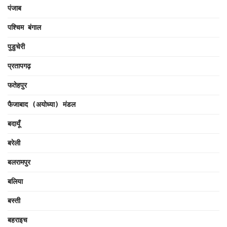
पंजाब
पश्चिम बंगाल
पुडुचेरी
प्रतापगढ़
फतेहपुर
फैजाबाद (अयोध्या) मंडल
बदायूँ
बरेली
बलरामपुर
बलिया
बस्ती
बहराइच