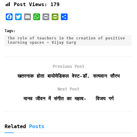
Post Views:
179
F
T
E
W
P
P
S
a
w
m
h
r
r
h
c
i
a
a
i
i
a
Tags:
e
t
i
t
n
n
r
The role of teachers in the creation of positive
learning spaces - Vijay Garg
b
t
l
s
t
t
e
o
e
A
F
o
r
p
r
k
p
i
Previous Post
e
खतरनाक होता बायोमेडिकल वेस्ट-डॉ. सत्यवान सौरभ
n
d
Next Post
l
y
मानव जीवन में संगीत का महत्व- विजय गर्ग
Related
Posts