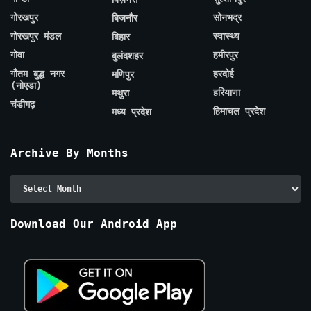
गोरखपुर
सोनभद्र
बिजनौर
गोरखपुर मंडल
स्वास्थ्य
बिहार
गोवा
हमीरपुर
बुलंदशहर
गौतम बुद्ध नगर
हरदोई
मणिपुर
(नोएडा)
हरियाणा
मथुरा
चंडीगढ़
हिमाचल प्रदेश
मध्य प्रदेश
Archive By Months
Archive
By
Months
Download Our Android App