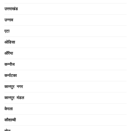
उत्तराखंड
उन्नाव
एटा
ओडिसा
औरैया
कन्नौज
कर्नाटका
कानपुर नगर
कानपुर मंडल
केरला
कौशाम्बी
खेल