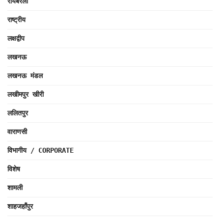
रायबरेली
राष्ट्रीय
लक्षद्वीप
लखनऊ
लखनऊ मंडल
लखीमपुर खीरी
ललितपुर
वाराणसी
विभागीय / CORPORATE
विशेष
शामली
शाहजहाँपुर