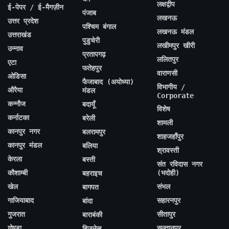
लक्षद्वीप
ई-पेपर / ई-मैगज़ीन
पंजाब
लखनऊ
उत्तर प्रदेश
पश्चिम बंगाल
लखनऊ मंडल
उत्तराखंड
पुडुचेरी
लखीमपुर खीरी
उन्नाव
प्रतापगढ़
ललितपुर
एटा
फतेहपुर
वाराणसी
ओडिसा
फैजाबाद (अयोध्या)
विभागीय /
औरैया
मंडल
Corporate
कन्नौज
बदायूँ
विशेष
कर्नाटका
बरेली
शामली
कानपुर नगर
बलरामपुर
शाहजहाँपुर
कानपुर मंडल
बलिया
श्रावस्ती
केरला
बस्ती
संत रविदास नगर
कौशाम्बी
(भदोही)
बहराइच
खेल
संभल
बागपत
गाजियाबाद
सहारनपुर
बांदा
गुजरात
सीतापुर
बाराबंकी
गोण्डा
सुल्तानपुर
बिज़नेस