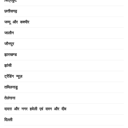
चित्रकूट
छत्तीसगढ़
जम्मू और कश्मीर
जालौन
जौनपुर
झारखण्ड
झांसी
ट्रेंडिंग न्यूज़
तमिलनाडु
तेलंगाना
दादरा और नगर हवेली एवं दमन और दीव
दिल्ली