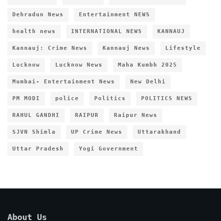
Dehradun News
Entertainment NEWS
health news
INTERNATIONAL NEWS
KANNAUJ
Kannauj: Crime News
Kannauj News
Lifestyle
Lucknow
Lucknow News
Maha Kumbh 2025
Mumbai- Entertainment News
New Delhi
PM MODI
police
Politics
POLITICS NEWS
RAHUL GANDHI
RAIPUR
Raipur News
SJVN Shimla
UP Crime News
Uttarakhand
Uttar Pradesh
Yogi Government
About Us