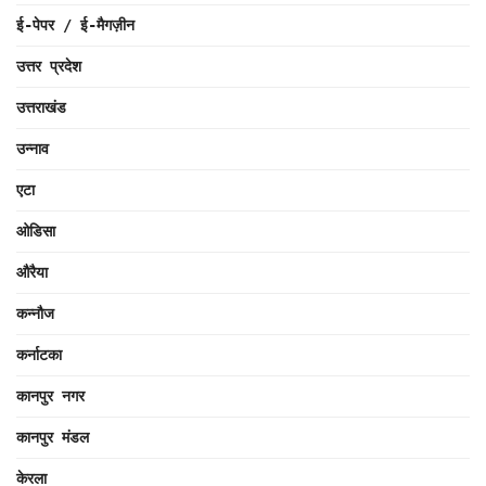
ई-पेपर / ई-मैगज़ीन
उत्तर प्रदेश
उत्तराखंड
उन्नाव
एटा
ओडिसा
औरैया
कन्नौज
कर्नाटका
कानपुर नगर
कानपुर मंडल
केरला