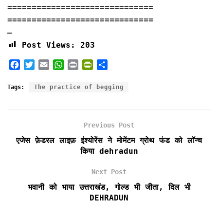
==============================
==============================
—
Post Views:
203
F
T
E
W
P
P
S
a
w
m
h
r
r
h
c
i
a
a
i
i
a
Tags:
The practice of begging
e
t
i
t
n
n
r
b
t
l
s
t
t
e
o
e
A
F
Previous Post
o
r
p
r
k
p
i
एजेस फ़ेडरल लाइफ़ इंश्योरेंस ने मोमेंटम ग्रोथ फंड को लॉन्च
e
किया dehradun
n
d
Next Post
l
भवानी को भाया उत्तराखंड, गोल्ड भी जीता, दिल भी
y
DEHRADUN