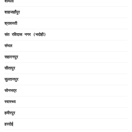
शामली
शाहजहाँपुर
श्रावस्ती
संत रविदास नगर (भदोही)
संभल
सहारनपुर
सीतापुर
सुल्तानपुर
सोनभद्र
स्वास्थ्य
हमीरपुर
हरदोई