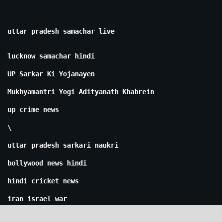
uttar pradesh samachar live
lucknow samachar hindi
UP Sarkar Ki Yojanayen
Mukhyamantri Yogi Adityanath Khabrein
up crime news
\
uttar pradesh sarkari naukri
bollywood news hindi
hindi cricket news
iran israel war
cm yogi news today