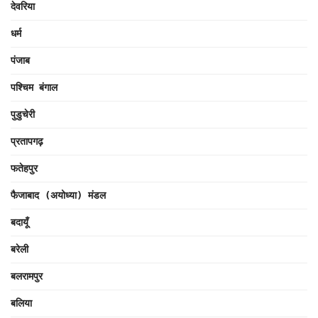
देवरिया
धर्म
पंजाब
पश्चिम बंगाल
पुडुचेरी
प्रतापगढ़
फतेहपुर
फैजाबाद (अयोध्या) मंडल
बदायूँ
बरेली
बलरामपुर
बलिया