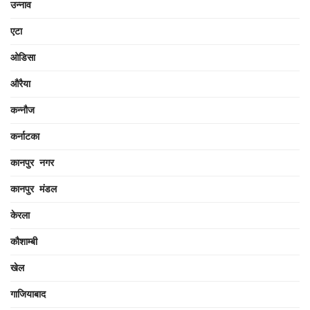
उन्नाव
एटा
ओडिसा
औरैया
कन्नौज
कर्नाटका
कानपुर नगर
कानपुर मंडल
केरला
कौशाम्बी
खेल
गाजियाबाद