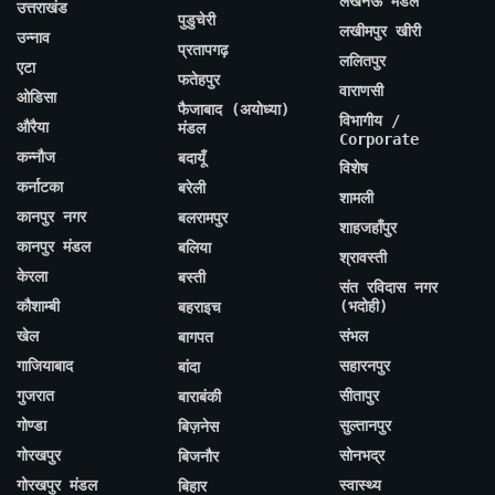
लखनऊ मंडल
उत्तराखंड
पुडुचेरी
लखीमपुर खीरी
उन्नाव
प्रतापगढ़
ललितपुर
एटा
फतेहपुर
वाराणसी
ओडिसा
फैजाबाद (अयोध्या)
विभागीय /
औरैया
मंडल
Corporate
कन्नौज
बदायूँ
विशेष
कर्नाटका
बरेली
शामली
कानपुर नगर
बलरामपुर
शाहजहाँपुर
कानपुर मंडल
बलिया
श्रावस्ती
केरला
बस्ती
संत रविदास नगर
कौशाम्बी
(भदोही)
बहराइच
खेल
संभल
बागपत
गाजियाबाद
सहारनपुर
बांदा
गुजरात
सीतापुर
बाराबंकी
गोण्डा
सुल्तानपुर
बिज़नेस
गोरखपुर
सोनभद्र
बिजनौर
गोरखपुर मंडल
स्वास्थ्य
बिहार