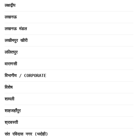
लक्षद्वीप
लखनऊ
लखनऊ मंडल
लखीमपुर खीरी
ललितपुर
वाराणसी
विभागीय / CORPORATE
विशेष
शामली
शाहजहाँपुर
श्रावस्ती
संत रविदास नगर (भदोही)