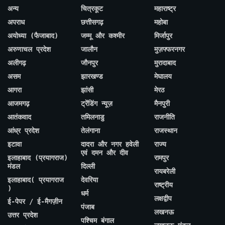
अन्य
चित्रकूट
महाराष्ट्र
अपराध
छत्तीसगढ़
महोबा
अयोध्या (फैजाबाद)
जम्मू और कश्मीर
मिर्जापुर
अरुणाचल प्रदेश
जालौन
मुज़फ्फरनगर
अलीगढ़
जौनपुर
मुरादाबाद
असम
झारखण्ड
मेघालय
आगरा
झांसी
मेरठ
आजमगढ़
ट्रेंडिंग न्यूज़
मैनपुरी
आतंकवाद
तमिलनाडु
राजनीति
आंध्र प्रदेश
तेलंगाना
राजस्थान
इटावा
दादरा और नगर हवेली
राज्य
एवं दमन और दीव
इलाहाबाद (प्रयागराज)
रामपुर
मंडल
दिल्ली
रायबरेली
इलाहाबाद( प्रयागराज
देवरिया
राष्ट्रीय
)
धर्म
लक्षद्वीप
ई-पेपर / ई-मैगज़ीन
पंजाब
लखनऊ
उत्तर प्रदेश
पश्चिम बंगाल