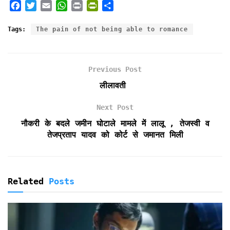
F
T
E
W
P
P
S
a
w
m
h
r
r
h
c
i
a
a
i
i
a
Tags:
The pain of not being able to romance
e
t
i
t
n
n
r
b
t
l
s
t
t
e
o
e
A
F
Previous Post
o
r
p
r
k
p
i
लीलावती
e
n
Next Post
d
नौकरी के बदले जमीन घोटाले मामले में लालू , तेजस्वी व
l
तेजप्रताप यादव को कोर्ट से जमानत मिली
y
Related
Posts