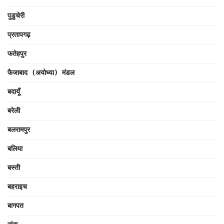
पुडुचेरी
प्रतापगढ़
फतेहपुर
फैजाबाद (अयोध्या) मंडल
बदायूँ
बरेली
बलरामपुर
बलिया
बस्ती
बहराइच
बागपत