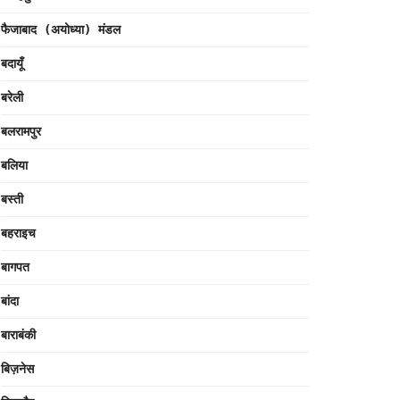
फैजाबाद (अयोध्या) मंडल
बदायूँ
बरेली
बलरामपुर
बलिया
बस्ती
बहराइच
बागपत
बांदा
बाराबंकी
बिज़नेस