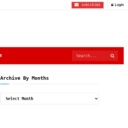
Login
SUBSCRIBE
ष
Archive By Months
Archive
By
Months