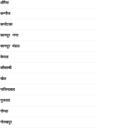
औरैया
कन्नौज
कर्नाटका
कानपुर नगर
कानपुर मंडल
केरला
कौशाम्बी
खेल
गाजियाबाद
गुजरात
गोण्डा
गोरखपुर