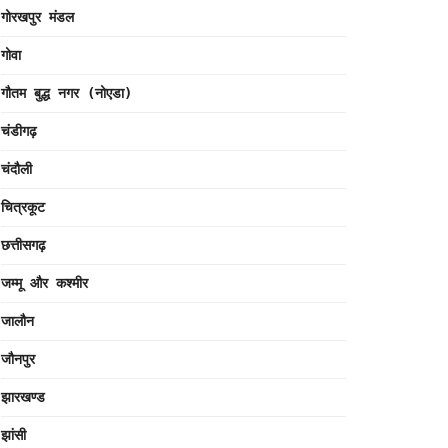
गोरखपुर मंडल
गोवा
गौतम बुद्ध नगर (नोएडा)
चंडीगढ़
चंदौली
चित्रकूट
छत्तीसगढ़
जम्मू और कश्मीर
जालौन
जौनपुर
झारखण्ड
झांसी