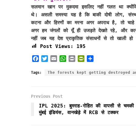
सलमान खान पर मुकदमा इसलिए नहीं गलत था क्योंक
थे। असली समस्या यह है कि बाकी दोषी लोग, संस्था
कटना और हिरणों का मरना अगर अपराध है, तो चाहे 
अगर हम जंगलों को यूँ ही उजड़ते देखते रहे, और का
नहीं जब यह देश प्राकृतिक संसाधनों से तो खाली ह
Post Views:
195
F
T
E
W
P
P
S
a
w
m
h
r
r
h
c
i
a
a
i
i
a
Tags:
The forests kept getting destroyed a
e
t
i
t
n
n
r
b
t
l
s
t
t
e
o
e
A
F
Previous Post
o
r
p
r
k
p
i
IPL 2025: बुमराह-रोहित की वापसी से चमकी
e
मुंबई इंडियंस, वानखेड़े में RCB से टक्कर
n
d
l