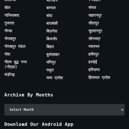
बहराइच
खेल
संभल
बागपत
गाजियाबाद
सहारनपुर
बांदा
गुजरात
सीतापुर
बाराबंकी
गोण्डा
सुल्तानपुर
बिज़नेस
गोरखपुर
सोनभद्र
बिजनौर
गोरखपुर मंडल
स्वास्थ्य
बिहार
गोवा
हमीरपुर
बुलंदशहर
गौतम बुद्ध नगर
हरदोई
मणिपुर
(नोएडा)
हरियाणा
मथुरा
चंडीगढ़
हिमाचल प्रदेश
मध्य प्रदेश
Archive By Months
Archive
By
Months
Download Our Android App