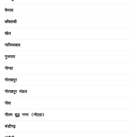
केरला
कौशाम्बी
खेल
गाजियाबाद
गुजरात
गोण्डा
गोरखपुर
गोरखपुर मंडल
गोवा
गौतम बुद्ध नगर (नोएडा)
चंडीगढ़