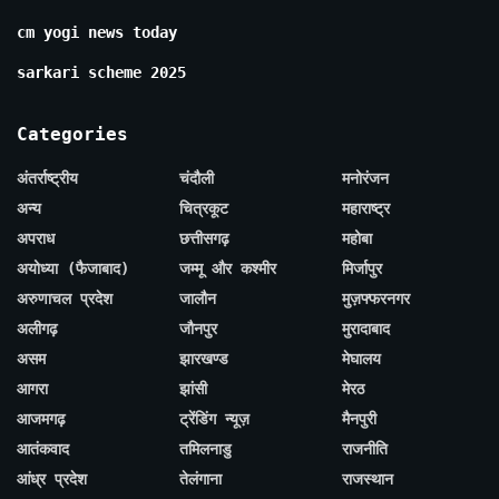
cm yogi news today
sarkari scheme 2025
Categories
अंतर्राष्ट्रीय
चंदौली
मनोरंजन
अन्य
चित्रकूट
महाराष्ट्र
अपराध
छत्तीसगढ़
महोबा
अयोध्या (फैजाबाद)
जम्मू और कश्मीर
मिर्जापुर
अरुणाचल प्रदेश
जालौन
मुज़फ्फरनगर
अलीगढ़
जौनपुर
मुरादाबाद
असम
झारखण्ड
मेघालय
आगरा
झांसी
मेरठ
आजमगढ़
ट्रेंडिंग न्यूज़
मैनपुरी
आतंकवाद
तमिलनाडु
राजनीति
आंध्र प्रदेश
तेलंगाना
राजस्थान