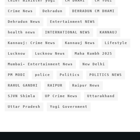
chief minister yogi
CM DHAMI
CM YOGI
Crime News
Dehradun
DEHRADUN CM DHAMI
Dehradun News
Entertainment NEWS
health news
INTERNATIONAL NEWS
KANNAUJ
Kannauj: Crime News
Kannauj News
Lifestyle
Lucknow
Lucknow News
Maha Kumbh 2025
Mumbai- Entertainment News
New Delhi
PM MODI
police
Politics
POLITICS NEWS
RAHUL GANDHI
RAIPUR
Raipur News
SJVN Shimla
UP Crime News
Uttarakhand
Uttar Pradesh
Yogi Government