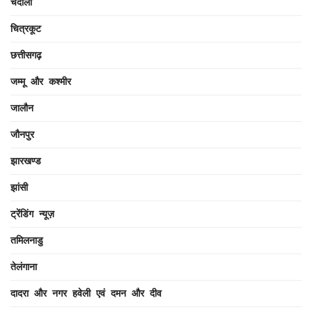
चंदौली
चित्रकूट
छत्तीसगढ़
जम्मू और कश्मीर
जालौन
जौनपुर
झारखण्ड
झांसी
ट्रेंडिंग न्यूज़
तमिलनाडु
तेलंगाना
दादरा और नगर हवेली एवं दमन और दीव