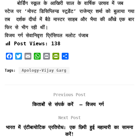
बोर्डिंग स्कूल के आखिरी साल के वार्षिक उत्सव में जब
स्टेज पर ‘मोस्ट डिसिप्लिन्ड स्टूडेंट’ राजेन्द्र शर्मा को बुलाया गया
तब दर्शक दीर्घा में बैठे मास्टर साहब और भैया की आँखे एक बार
फिर से भीग रही थीं।
विजय गर्ग सेवानिवृत्त प्रिंसिपल मलोट पंजाब
Post Views:
138
F
T
E
W
P
P
S
a
w
m
h
r
r
h
c
i
a
a
i
i
a
Tags:
Apology-Vijay Garg
e
t
i
t
n
n
r
b
t
l
s
t
t
e
o
e
A
F
Previous Post
o
r
p
r
k
p
i
किताबों से संपर्क करें – विजय गर्ग
e
n
Next Post
d
भारत में एंटीबायोटिक प्रतिरोध: एक छिपी हुई महामारी का सामना
l
करें!
y