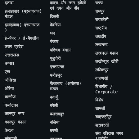
इटावा
दादरा और नगर हवेली
राज्य
एवं दमन और दीव
इलाहाबाद (प्रयागराज)
रामपुर
मंडल
दिल्ली
रायबरेली
इलाहाबाद( प्रयागराज
देवरिया
राष्ट्रीय
)
धर्म
लक्षद्वीप
ई-पेपर / ई-मैगज़ीन
पंजाब
लखनऊ
उत्तर प्रदेश
पश्चिम बंगाल
लखनऊ मंडल
उत्तराखंड
पुडुचेरी
लखीमपुर खीरी
उन्नाव
प्रतापगढ़
ललितपुर
एटा
फतेहपुर
वाराणसी
ओडिसा
फैजाबाद (अयोध्या)
विभागीय /
औरैया
मंडल
Corporate
कन्नौज
बदायूँ
विशेष
कर्नाटका
बरेली
शामली
कानपुर नगर
बलरामपुर
शाहजहाँपुर
कानपुर मंडल
बलिया
श्रावस्ती
केरला
बस्ती
संत रविदास नगर
कौशाम्बी
(भदोही)