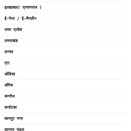
इलाहाबाद( प्रयागराज )
ई-पेपर / ई-मैगज़ीन
उत्तर प्रदेश
उत्तराखंड
उन्नाव
एटा
ओडिसा
औरैया
कन्नौज
कर्नाटका
कानपुर नगर
कानपुर मंडल