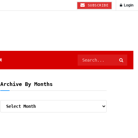
Login
SUBSCRIBE
ष
Archive By Months
Archive
By
Months