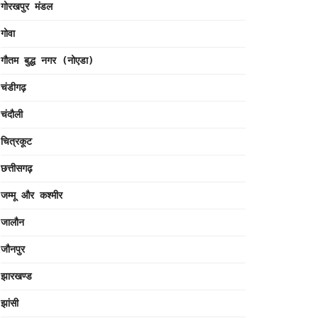
गोरखपुर मंडल
गोवा
गौतम बुद्ध नगर (नोएडा)
चंडीगढ़
चंदौली
चित्रकूट
छत्तीसगढ़
जम्मू और कश्मीर
जालौन
जौनपुर
झारखण्ड
झांसी