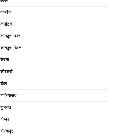
औरैया
कन्नौज
कर्नाटका
कानपुर नगर
कानपुर मंडल
केरला
कौशाम्बी
खेल
गाजियाबाद
गुजरात
गोण्डा
गोरखपुर