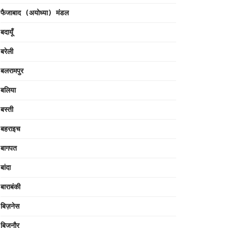
फैजाबाद (अयोध्या) मंडल
बदायूँ
बरेली
बलरामपुर
बलिया
बस्ती
बहराइच
बागपत
बांदा
बाराबंकी
बिज़नेस
बिजनौर