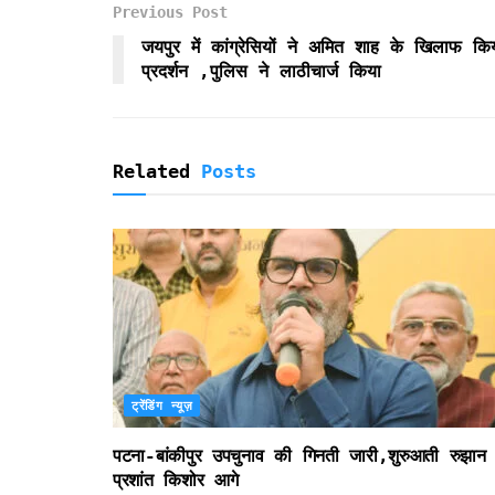
Previous Post
o
r
p
r
k
p
i
जयपुर में कांग्रेसियों ने अमित शाह के खिलाफ कि
e
प्रदर्शन ,पुलिस ने लाठीचार्ज किया
n
d
l
y
Related
Posts
ट्रेंडिंग न्यूज़
पटना-बांकीपुर उपचुनाव की गिनती जारी,शुरुआती रुझान म
प्रशांत किशोर आगे