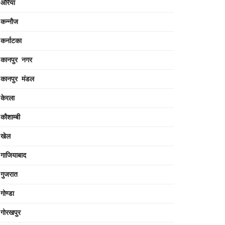
औरैया
कन्नौज
कर्नाटका
कानपुर नगर
कानपुर मंडल
केरला
कौशाम्बी
खेल
गाजियाबाद
गुजरात
गोण्डा
गोरखपुर