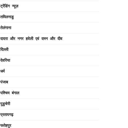
ट्रेंडिंग न्यूज़
तमिलनाडु
तेलंगाना
दादरा और नगर हवेली एवं दमन और दीव
दिल्ली
देवरिया
धर्म
पंजाब
पश्चिम बंगाल
पुडुचेरी
प्रतापगढ़
फतेहपुर