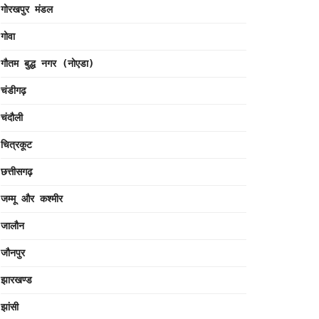
गोरखपुर मंडल
गोवा
गौतम बुद्ध नगर (नोएडा)
चंडीगढ़
चंदौली
चित्रकूट
छत्तीसगढ़
जम्मू और कश्मीर
जालौन
जौनपुर
झारखण्ड
झांसी