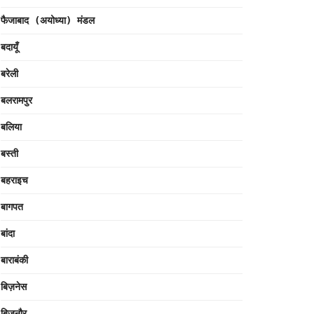
फैजाबाद (अयोध्या) मंडल
बदायूँ
बरेली
बलरामपुर
बलिया
बस्ती
बहराइच
बागपत
बांदा
बाराबंकी
बिज़नेस
बिजनौर