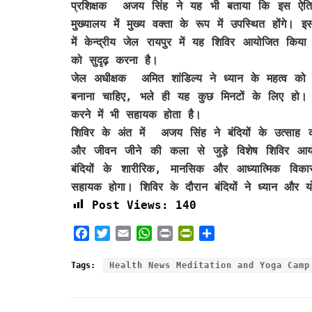
प्रशिक्षक अजय सिंह ने यह भी बताया कि इस ऐतिहासि
मुख्यालय में मुख्य वक्ता के रूप में उपस्थित होंगे
में केन्द्रीय जेल रायपुर में यह शिविर आयोजित किया
को सुदृढ़ करना है।
जेल अधीक्षक अमित शांडिल्य ने ध्यान के महत्व को
बनाना चाहिए, भले ही यह कुछ मिनटों के लिए हो।
करने में भी सहायक होता है।
शिविर के अंत में अजय सिंह ने बंदियों के उत्साह को
और जीवन जीने की कला से जुड़े विशेष शिविर आयो
बंदियों के शारीरिक, मानसिक और आध्यात्मिक विक
सहायक होगा। शिविर के दौरान बंदियों ने ध्यान और यो
Post Views:
140
F
T
E
W
P
P
S
a
w
m
h
r
r
h
c
i
a
a
i
i
a
Tags:
Health News Meditation and Yoga Camp
e
t
i
t
n
n
r
b
t
l
s
t
t
e
o
e
A
F