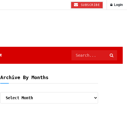
Login
SUBSCRIBE
ष
Archive By Months
Archive
By
Months