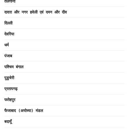
तेलंगाना
दादरा और नगर हवेली एवं दमन और दीव
दिल्ली
देवरिया
धर्म
पंजाब
पश्चिम बंगाल
पुडुचेरी
प्रतापगढ़
फतेहपुर
फैजाबाद (अयोध्या) मंडल
बदायूँ