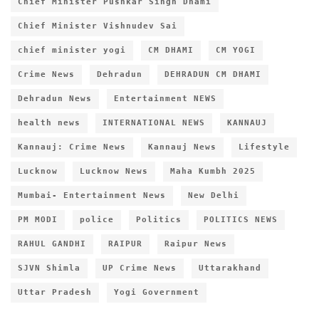
Chief Minister Pushkar Singh Dhami
Chief Minister Vishnudev Sai
chief minister yogi
CM DHAMI
CM YOGI
Crime News
Dehradun
DEHRADUN CM DHAMI
Dehradun News
Entertainment NEWS
health news
INTERNATIONAL NEWS
KANNAUJ
Kannauj: Crime News
Kannauj News
Lifestyle
Lucknow
Lucknow News
Maha Kumbh 2025
Mumbai- Entertainment News
New Delhi
PM MODI
police
Politics
POLITICS NEWS
RAHUL GANDHI
RAIPUR
Raipur News
SJVN Shimla
UP Crime News
Uttarakhand
Uttar Pradesh
Yogi Government