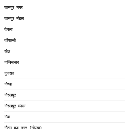
कानपुर नगर
कानपुर मंडल
केरला
कौशाम्बी
खेल
गाजियाबाद
गुजरात
गोण्डा
गोरखपुर
गोरखपुर मंडल
गोवा
गौतम बुद्ध नगर (नोएडा)