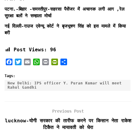
पटना.-बिहार -समस्तीपुर-सहरसा पैसेंजर में अचानक लगी आग ,रेल
सुरक्षा बलों ने सम्हाला मोर्चा
नई दिल्ली-राउज एवेन्यू कोर्ट ने बृजभूषण सिंह को इस मामले में किया
बरी
Post Views:
96
F
T
E
W
P
P
S
a
w
m
h
r
r
h
c
i
a
a
i
i
a
Tags:
e
t
i
t
n
n
r
New Delhi: IPS officer Y. Puran Kumar will meet
Rahul Gandhi
b
t
l
s
t
t
e
o
e
A
F
o
r
p
r
k
p
i
Previous Post
e
lucknow-योगी सरकार की तारीफ करने पर किसान नेता राकेश
n
टिकैत ने मायावती को घेरा
d
l