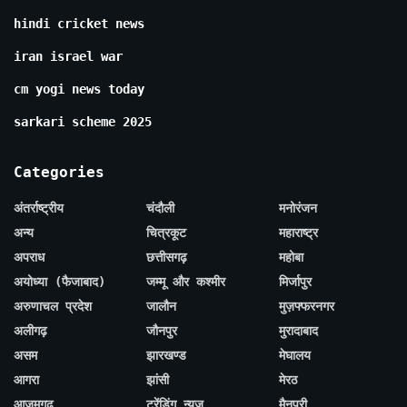
hindi cricket news
iran israel war
cm yogi news today
sarkari scheme 2025
Categories
अंतर्राष्ट्रीय
चंदौली
मनोरंजन
अन्य
चित्रकूट
महाराष्ट्र
अपराध
छत्तीसगढ़
महोबा
अयोध्या (फैजाबाद)
जम्मू और कश्मीर
मिर्जापुर
अरुणाचल प्रदेश
जालौन
मुज़फ्फरनगर
अलीगढ़
जौनपुर
मुरादाबाद
असम
झारखण्ड
मेघालय
आगरा
झांसी
मेरठ
आजमगढ़
ट्रेंडिंग न्यूज़
मैनपुरी