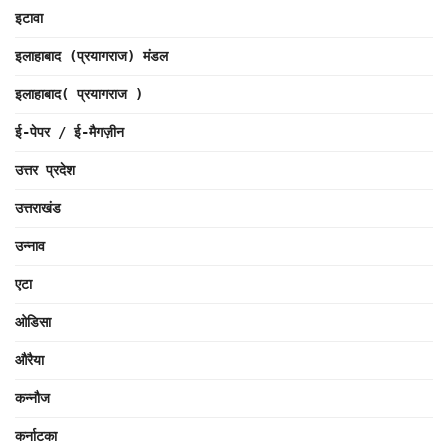
इटावा
इलाहाबाद (प्रयागराज) मंडल
इलाहाबाद( प्रयागराज )
ई-पेपर / ई-मैगज़ीन
उत्तर प्रदेश
उत्तराखंड
उन्नाव
एटा
ओडिसा
औरैया
कन्नौज
कर्नाटका