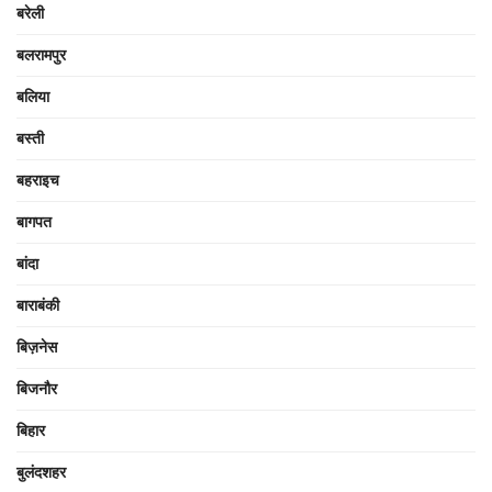
बरेली
बलरामपुर
बलिया
बस्ती
बहराइच
बागपत
बांदा
बाराबंकी
बिज़नेस
बिजनौर
बिहार
बुलंदशहर