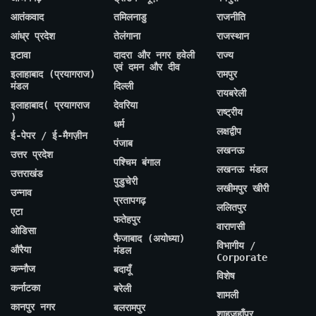
आतंकवाद
तमिलनाडु
राजनीति
आंध्र प्रदेश
तेलंगाना
राजस्थान
इटावा
दादरा और नगर हवेली
राज्य
एवं दमन और दीव
इलाहाबाद (प्रयागराज)
रामपुर
मंडल
दिल्ली
रायबरेली
इलाहाबाद( प्रयागराज
देवरिया
राष्ट्रीय
)
धर्म
लक्षद्वीप
ई-पेपर / ई-मैगज़ीन
पंजाब
लखनऊ
उत्तर प्रदेश
पश्चिम बंगाल
लखनऊ मंडल
उत्तराखंड
पुडुचेरी
लखीमपुर खीरी
उन्नाव
प्रतापगढ़
ललितपुर
एटा
फतेहपुर
वाराणसी
ओडिसा
फैजाबाद (अयोध्या)
विभागीय /
औरैया
मंडल
Corporate
कन्नौज
बदायूँ
विशेष
कर्नाटका
बरेली
शामली
कानपुर नगर
बलरामपुर
शाहजहाँपुर