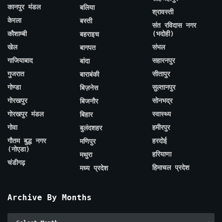
कानपुर मंडल
बलिया
श्रावस्ती
केरला
बस्ती
संत रविदास नगर
कौशाम्बी
(भदोही)
बहराइच
खेल
संभल
बागपत
गाजियाबाद
सहारनपुर
बांदा
गुजरात
सीतापुर
बाराबंकी
गोण्डा
सुल्तानपुर
बिज़नेस
गोरखपुर
सोनभद्र
बिजनौर
गोरखपुर मंडल
स्वास्थ्य
बिहार
गोवा
हमीरपुर
बुलंदशहर
गौतम बुद्ध नगर
हरदोई
मणिपुर
(नोएडा)
हरियाणा
मथुरा
चंडीगढ़
हिमाचल प्रदेश
मध्य प्रदेश
Archive By Months
Archive