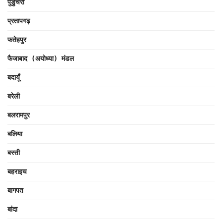
पुडुचेरी
प्रतापगढ़
फतेहपुर
फैजाबाद (अयोध्या) मंडल
बदायूँ
बरेली
बलरामपुर
बलिया
बस्ती
बहराइच
बागपत
बांदा