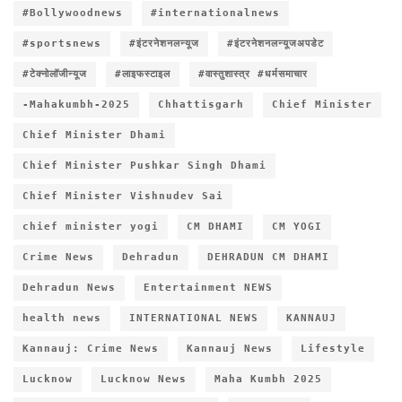
#Bollywoodnews
#internationalnews
#sportsnews
#इंटरनेशनलन्यूज
#इंटरनेशनलन्यूजअपडेट
#टेक्नोलॉजीन्यूज
#लाइफस्टाइल
#वास्तुशास्त्र #धर्मसमाचार
-Mahakumbh-2025
Chhattisgarh
Chief Minister
Chief Minister Dhami
Chief Minister Pushkar Singh Dhami
Chief Minister Vishnudev Sai
chief minister yogi
CM DHAMI
CM YOGI
Crime News
Dehradun
DEHRADUN CM DHAMI
Dehradun News
Entertainment NEWS
health news
INTERNATIONAL NEWS
KANNAUJ
Kannauj: Crime News
Kannauj News
Lifestyle
Lucknow
Lucknow News
Maha Kumbh 2025