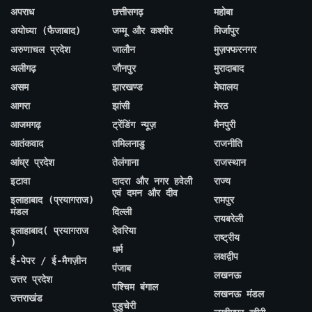
अपराध
छत्तीसगढ़
महोबा
अयोध्या (फैजाबाद)
जम्मू और कश्मीर
मिर्जापुर
अरुणाचल प्रदेश
जालौन
मुज़फ्फरनगर
अलीगढ़
जौनपुर
मुरादाबाद
असम
झारखण्ड
मेघालय
आगरा
झांसी
मेरठ
आजमगढ़
ट्रेंडिंग न्यूज़
मैनपुरी
आतंकवाद
तमिलनाडु
राजनीति
आंध्र प्रदेश
तेलंगाना
राजस्थान
इटावा
दादरा और नगर हवेली
राज्य
एवं दमन और दीव
इलाहाबाद (प्रयागराज)
रामपुर
मंडल
दिल्ली
रायबरेली
इलाहाबाद( प्रयागराज
देवरिया
राष्ट्रीय
)
धर्म
लक्षद्वीप
ई-पेपर / ई-मैगज़ीन
पंजाब
लखनऊ
उत्तर प्रदेश
पश्चिम बंगाल
लखनऊ मंडल
उत्तराखंड
पुडुचेरी