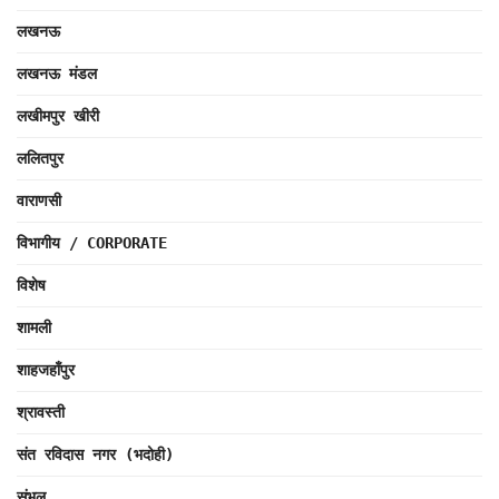
लखनऊ
लखनऊ मंडल
लखीमपुर खीरी
ललितपुर
वाराणसी
विभागीय / CORPORATE
विशेष
शामली
शाहजहाँपुर
श्रावस्ती
संत रविदास नगर (भदोही)
संभल