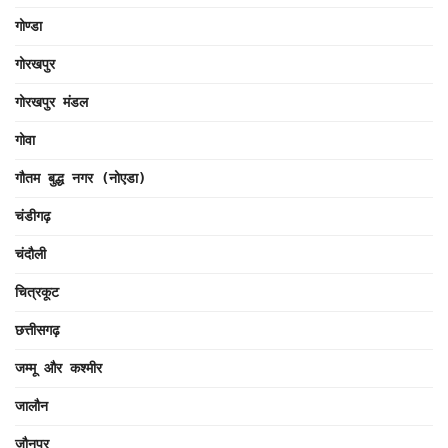
गोण्डा
गोरखपुर
गोरखपुर मंडल
गोवा
गौतम बुद्ध नगर (नोएडा)
चंडीगढ़
चंदौली
चित्रकूट
छत्तीसगढ़
जम्मू और कश्मीर
जालौन
जौनपुर