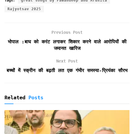
Tags:
great songs by Pawandeep and Arunita
e
t
i
t
n
n
r
Rajyotsav 2025
b
t
l
s
t
t
e
o
e
A
F
o
r
p
r
k
p
i
Previous Post
e
भोपाल :बाघ को करंट लगाकर शिकार करने वाले आरोपियों की
n
जमानत खारिज
d
l
Next Post
y
बच्चों में स्क्रीन की बढ़ती लत एक गंभीर समस्या-प्रियंका सौरभ
Related
Posts