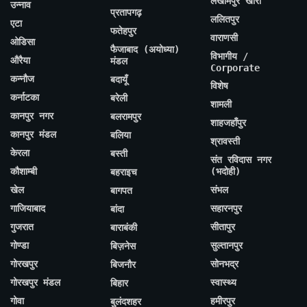
लखीमपुर खीरी
उन्नाव
प्रतापगढ़
ललितपुर
एटा
फतेहपुर
वाराणसी
ओडिसा
फैजाबाद (अयोध्या)
विभागीय /
औरैया
मंडल
Corporate
कन्नौज
बदायूँ
विशेष
कर्नाटका
बरेली
शामली
कानपुर नगर
बलरामपुर
शाहजहाँपुर
कानपुर मंडल
बलिया
श्रावस्ती
केरला
बस्ती
संत रविदास नगर
कौशाम्बी
(भदोही)
बहराइच
खेल
संभल
बागपत
गाजियाबाद
सहारनपुर
बांदा
गुजरात
सीतापुर
बाराबंकी
गोण्डा
सुल्तानपुर
बिज़नेस
गोरखपुर
सोनभद्र
बिजनौर
गोरखपुर मंडल
स्वास्थ्य
बिहार
गोवा
हमीरपुर
बुलंदशहर