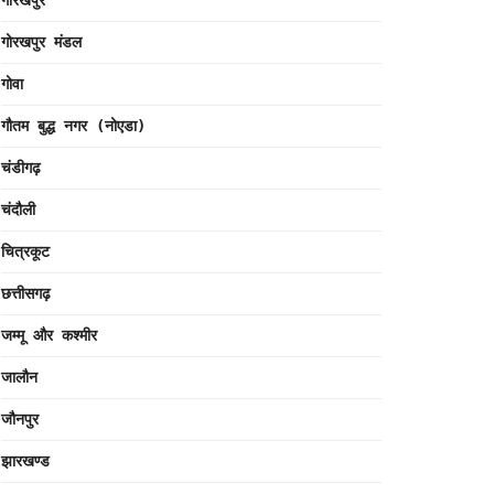
गोरखपुर
गोरखपुर मंडल
गोवा
गौतम बुद्ध नगर (नोएडा)
चंडीगढ़
चंदौली
चित्रकूट
छत्तीसगढ़
जम्मू और कश्मीर
जालौन
जौनपुर
झारखण्ड