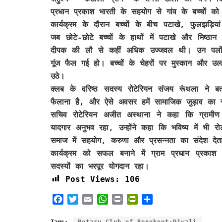
प्रधान प्रकाश भारती के सहयोग से गांव के बच्चों 
कार्यक्रम के दौरान बच्चों के बीच पटाखे, फुलझड़ि
जब छोटे-छोटे बच्चों के हाथों में पटाखे और मिष्ठा
दीपक की लौ से कहीं अधिक उज्जवल थी। उन पलों म
गूंज फैल गई हो। बच्चों के चेहरों पर मुस्कान और 
उठे।
क्लब के वरिष्ठ सदस्य रोटेरियन संजय रूंथला ने बत
फैलाना है, और ऐसे अवसर हमें सामाजिक जुड़ाव का सच
सचिव रोटेरियन अजीत अस्थाना ने कहा कि ग्रामीण क
यादगार अनुभव रहा, उन्होंने कहा कि भविष्य में भी रोट
समाज में सहयोग, करुणा और प्रसन्नता का संदेश देता
कार्यक्रम को सफल बनाने में ग्राम प्रधान प्रका
सदस्यों का भरपूर योगदान रहा।
Post Views:
106
F
T
E
W
P
P
S
a
w
m
h
r
r
h
c
i
a
a
i
i
a
Tags:
Rotary Club of Renukoot-Diwali