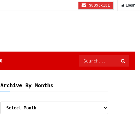
Login
SUBSCRIBE
ष
Archive By Months
Archive
By
Months