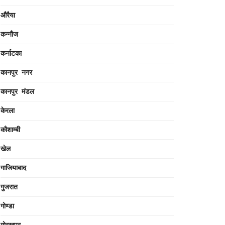
औरैया
कन्नौज
कर्नाटका
कानपुर नगर
कानपुर मंडल
केरला
कौशाम्बी
खेल
गाजियाबाद
गुजरात
गोण्डा