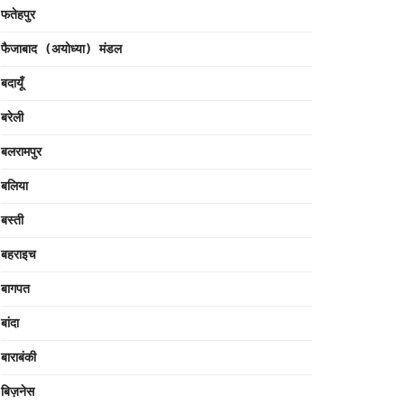
फतेहपुर
फैजाबाद (अयोध्या) मंडल
बदायूँ
बरेली
बलरामपुर
बलिया
बस्ती
बहराइच
बागपत
बांदा
बाराबंकी
बिज़नेस