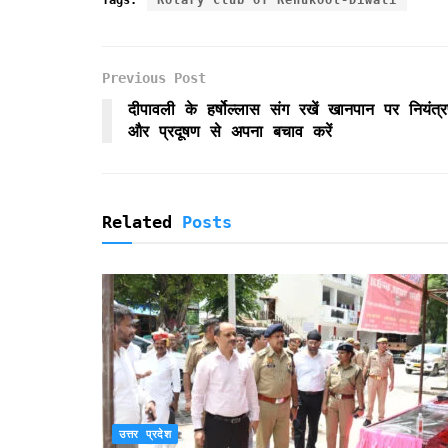
e
t
i
t
n
n
r
b
t
l
s
t
t
e
o
e
A
F
Previous Post
o
r
p
r
k
p
i
दीपावली के हर्षोल्लास संग रखें खानपान पर नियंत्
e
और प्रदूषण से अपना बचाव करें
n
d
l
y
Related
Posts
उत्तर प्रदेश