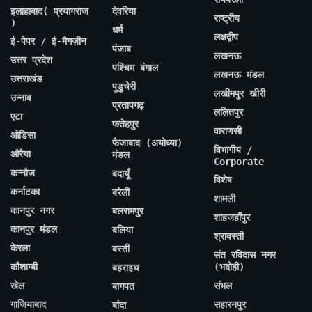
इलाहाबाद( प्रयागराज
देवरिया
राष्ट्रीय
)
धर्म
लक्षद्वीप
ई-पेपर / ई-मैगज़ीन
पंजाब
लखनऊ
उत्तर प्रदेश
पश्चिम बंगाल
लखनऊ मंडल
उत्तराखंड
पुडुचेरी
लखीमपुर खीरी
उन्नाव
प्रतापगढ़
ललितपुर
एटा
फतेहपुर
वाराणसी
ओडिसा
फैजाबाद (अयोध्या)
विभागीय /
औरैया
मंडल
Corporate
कन्नौज
बदायूँ
विशेष
कर्नाटका
बरेली
शामली
कानपुर नगर
बलरामपुर
शाहजहाँपुर
कानपुर मंडल
बलिया
श्रावस्ती
केरला
बस्ती
संत रविदास नगर
कौशाम्बी
(भदोही)
बहराइच
खेल
संभल
बागपत
गाजियाबाद
सहारनपुर
बांदा