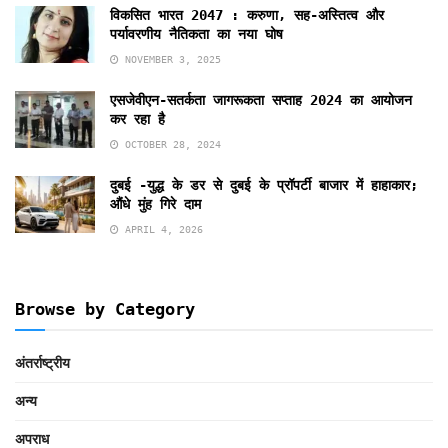
विकसित भारत 2047 : करुणा, सह-अस्तित्व और
पर्यावरणीय नैतिकता का नया घोष
NOVEMBER 3, 2025
एसजेवीएन-सतर्कता जागरूकता सप्ताह 2024 का आयोजन
कर रहा है
OCTOBER 28, 2024
दुबई -युद्ध के डर से दुबई के प्रॉपर्टी बाजार में हाहाकार;
औंधे मुंह गिरे दाम
APRIL 4, 2026
Browse by Category
अंतर्राष्ट्रीय
अन्य
अपराध