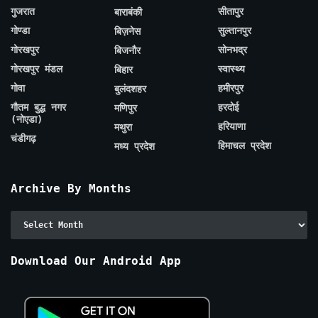
गुजरात
सीतापुर
बाराबंकी
गोण्डा
सुल्तानपुर
बिज़नेस
गोरखपुर
सोनभद्र
बिजनौर
गोरखपुर मंडल
स्वास्थ्य
बिहार
गोवा
हमीरपुर
बुलंदशहर
गौतम बुद्ध नगर
हरदोई
मणिपुर
(नोएडा)
हरियाणा
मथुरा
चंडीगढ़
हिमाचल प्रदेश
मध्य प्रदेश
Archive By Months
Archive
By
Months
Download Our Android App