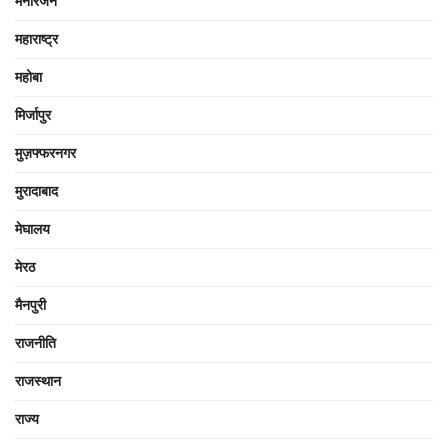
मनोरंजन
महाराष्ट्र
महोबा
मिर्जापुर
मुज़फ्फरनगर
मुरादाबाद
मेघालय
मेरठ
मैनपुरी
राजनीति
राजस्थान
राज्य