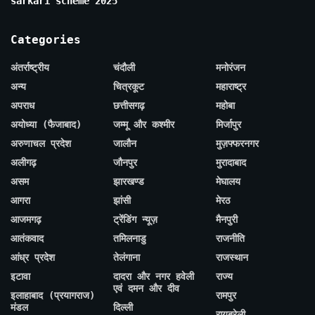
sarkari scheme 2025
Categories
अंतर्राष्ट्रीय
चंदौली
मनोरंजन
अन्य
चित्रकूट
महाराष्ट्र
अपराध
छत्तीसगढ़
महोबा
अयोध्या (फैजाबाद)
जम्मू और कश्मीर
मिर्जापुर
अरुणाचल प्रदेश
जालौन
मुज़फ्फरनगर
अलीगढ़
जौनपुर
मुरादाबाद
असम
झारखण्ड
मेघालय
आगरा
झांसी
मेरठ
आजमगढ़
ट्रेंडिंग न्यूज़
मैनपुरी
आतंकवाद
तमिलनाडु
राजनीति
आंध्र प्रदेश
तेलंगाना
राजस्थान
इटावा
दादरा और नगर हवेली
राज्य
एवं दमन और दीव
इलाहाबाद (प्रयागराज)
रामपुर
मंडल
दिल्ली
रायबरेली