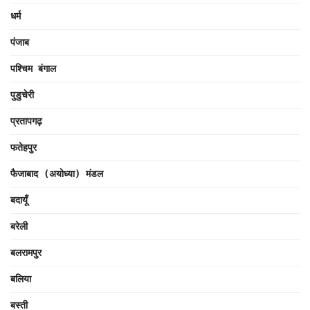
धर्म
पंजाब
पश्चिम बंगाल
पुडुचेरी
प्रतापगढ़
फतेहपुर
फैजाबाद (अयोध्या) मंडल
बदायूँ
बरेली
बलरामपुर
बलिया
बस्ती