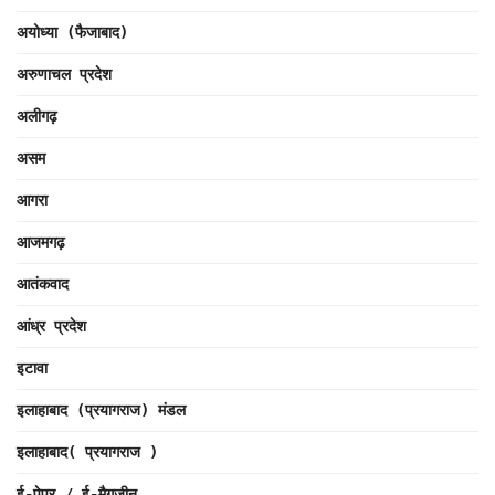
अयोध्या (फैजाबाद)
अरुणाचल प्रदेश
अलीगढ़
असम
आगरा
आजमगढ़
आतंकवाद
आंध्र प्रदेश
इटावा
इलाहाबाद (प्रयागराज) मंडल
इलाहाबाद( प्रयागराज )
ई-पेपर / ई-मैगज़ीन