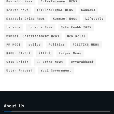
Dehradun News
Entertainment NEWS
health news
INTERNATIONAL NEWS
KANNAUJ
Kannauj: Crime News
Kannauj News
Lifestyle
Lucknow
Lucknow News
Maha Kumbh 2025
Mumbai- Entertainment News
New Delhi
PM MODI
police
Politics
POLITICS NEWS
RAHUL GANDHI
RAIPUR
Raipur News
SJVN Shimla
UP Crime News
Uttarakhand
Uttar Pradesh
Yogi Government
About Us