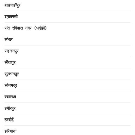
शाहजहाँपुर
श्रावस्ती
संत रविदास नगर (भदोही)
संभल
सहारनपुर
सीतापुर
सुल्तानपुर
सोनभद्र
स्वास्थ्य
हमीरपुर
हरदोई
हरियाणा