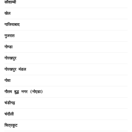
कौशाम्बी
खेल
गाजियाबाद
गुजरात
गोण्डा
गोरखपुर
गोरखपुर मंडल
गोवा
गौतम बुद्ध नगर (नोएडा)
चंडीगढ़
चंदौली
चित्रकूट