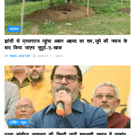
अपराध
झांसी से प्रयागराज पहुंचा अबान अहमद का शव,जुमे की नमाज के
बाद किया जाएगा सुपुर्द-ए-खाक
BY
NEWS-EDITOR
AUGUST 7, 2026
ट्रेंडिंग न्यूज़
पटना-बांकीपुर उपचुनाव की गिनती जारी,शुरुआती रुझान में प्रशांत