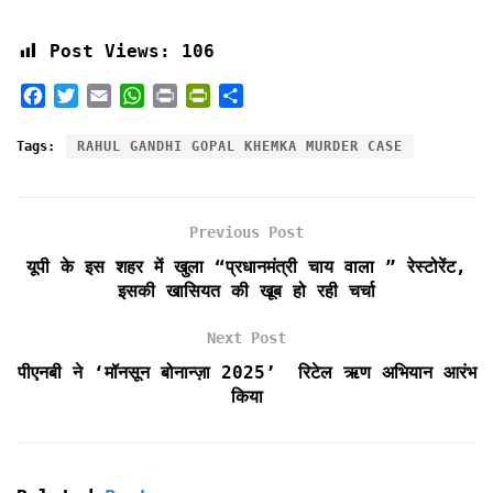
Post Views:
106
F
T
E
W
P
P
S
a
w
m
h
r
r
h
c
i
a
a
i
i
a
Tags:
RAHUL GANDHI GOPAL KHEMKA MURDER CASE
e
t
i
t
n
n
r
b
t
l
s
t
t
e
o
e
A
F
Previous Post
o
r
p
r
k
p
i
यूपी के इस शहर में खुला “प्रधानमंत्री चाय वाला ” रेस्टोरेंट,
e
इसकी खासियत की खूब हो रही चर्चा
n
d
Next Post
l
पीएनबी ने ‘मॉनसून बोनान्ज़ा 2025’ रिटेल ऋण अभियान आरंभ
y
किया