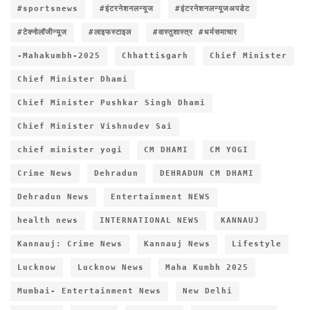
#sportsnews
#इंटरनेशनलन्यूज
#इंटरनेशनलन्यूजअपडेट
#टेक्नोलॉजीन्यूज
#लाइफस्टाइल
#वास्तुशास्त्र #धर्मसमाचार
-Mahakumbh-2025
Chhattisgarh
Chief Minister
Chief Minister Dhami
Chief Minister Pushkar Singh Dhami
Chief Minister Vishnudev Sai
chief minister yogi
CM DHAMI
CM YOGI
Crime News
Dehradun
DEHRADUN CM DHAMI
Dehradun News
Entertainment NEWS
health news
INTERNATIONAL NEWS
KANNAUJ
Kannauj: Crime News
Kannauj News
Lifestyle
Lucknow
Lucknow News
Maha Kumbh 2025
Mumbai- Entertainment News
New Delhi