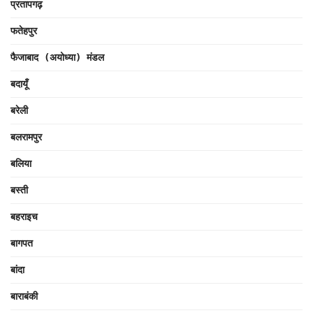
प्रतापगढ़
फतेहपुर
फैजाबाद (अयोध्या) मंडल
बदायूँ
बरेली
बलरामपुर
बलिया
बस्ती
बहराइच
बागपत
बांदा
बाराबंकी