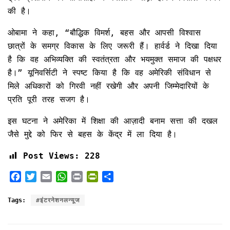
की है।
ओबामा ने कहा, “बौद्धिक विमर्श, बहस और आपसी विश्वास
छात्रों के समग्र विकास के लिए जरूरी हैं। हार्वर्ड ने दिखा दिया
है कि वह अभिव्यक्ति की स्वतंत्रता और भयमुक्त समाज की पक्षधर
है।” यूनिवर्सिटी ने स्पष्ट किया है कि वह अमेरिकी संविधान से
मिले अधिकारों को गिरवी नहीं रखेगी और अपनी जिम्मेदारियों के
प्रति पूरी तरह सजग है।
इस घटना ने अमेरिका में शिक्षा की आज़ादी बनाम सत्ता की दखल
जैसे मुद्दे को फिर से बहस के केंद्र में ला दिया है।
Post Views:
228
F
T
E
W
P
P
S
a
w
m
h
r
r
h
c
i
a
a
i
i
a
Tags:
#इंटरनेशनलन्यूज
e
t
i
t
n
n
r
b
t
l
s
t
t
e