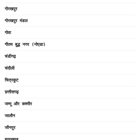
गोरखपुर
गोरखपुर मंडल
गोवा
गौतम बुद्ध नगर (नोएडा)
चंडीगढ़
चंदौली
चित्रकूट
छत्तीसगढ़
जम्मू और कश्मीर
जालौन
जौनपुर
झारखण्ड