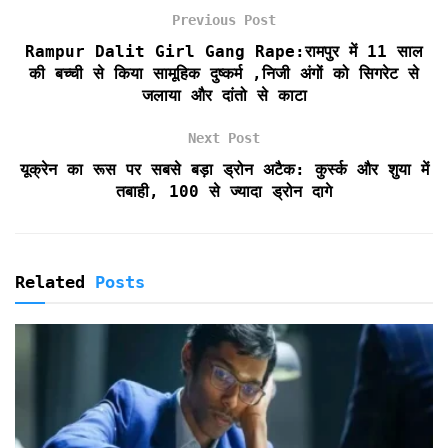
o
e
A
F
Previous Post
o
r
p
r
k
p
i
Rampur Dalit Girl Gang Rape:रामपुर में 11 साल
e
की बच्ची से किया सामूहिक दुष्कर्म ,निजी अंगों को सिगरेट से
n
जलाया और दांतो से काटा
d
l
Next Post
y
यूक्रेन का रूस पर सबसे बड़ा ड्रोन अटैक: कुर्स्क और शुया में
तबाही, 100 से ज्यादा ड्रोन दागे
Related
Posts