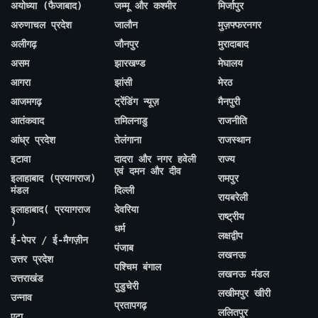
अयोध्या (फैजाबाद)
जम्मू और कश्मीर
मिर्जापुर
अरुणाचल प्रदेश
जालौन
मुज़फ्फरनगर
अलीगढ़
जौनपुर
मुरादाबाद
असम
झारखण्ड
मेघालय
आगरा
झांसी
मेरठ
आजमगढ़
ट्रेंडिंग न्यूज़
मैनपुरी
आतंकवाद
तमिलनाडु
राजनीति
आंध्र प्रदेश
तेलंगाना
राजस्थान
इटावा
दादरा और नगर हवेली
राज्य
एवं दमन और दीव
इलाहाबाद (प्रयागराज)
रामपुर
मंडल
दिल्ली
रायबरेली
इलाहाबाद( प्रयागराज
देवरिया
राष्ट्रीय
)
धर्म
लक्षद्वीप
ई-पेपर / ई-मैगज़ीन
पंजाब
लखनऊ
उत्तर प्रदेश
पश्चिम बंगाल
लखनऊ मंडल
उत्तराखंड
पुडुचेरी
लखीमपुर खीरी
उन्नाव
प्रतापगढ़
ललितपुर
एटा