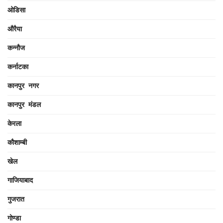
ओडिसा
औरैया
कन्नौज
कर्नाटका
कानपुर नगर
कानपुर मंडल
केरला
कौशाम्बी
खेल
गाजियाबाद
गुजरात
गोण्डा