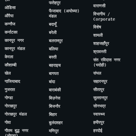
फतेहपुर
वाराणसी
ओडिसा
फैजाबाद (अयोध्या)
विभागीय /
औरैया
मंडल
Corporate
कन्नौज
बदायूँ
विशेष
कर्नाटका
बरेली
शामली
कानपुर नगर
बलरामपुर
शाहजहाँपुर
कानपुर मंडल
बलिया
श्रावस्ती
केरला
बस्ती
संत रविदास नगर
कौशाम्बी
(भदोही)
बहराइच
खेल
संभल
बागपत
गाजियाबाद
सहारनपुर
बांदा
गुजरात
सीतापुर
बाराबंकी
गोण्डा
सुल्तानपुर
बिज़नेस
गोरखपुर
सोनभद्र
बिजनौर
गोरखपुर मंडल
स्वास्थ्य
बिहार
गोवा
हमीरपुर
बुलंदशहर
गौतम बुद्ध नगर
हरदोई
मणिपुर
(नोएडा)