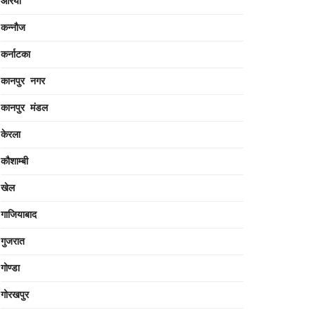
औरैया
कन्नौज
कर्नाटका
कानपुर नगर
कानपुर मंडल
केरला
कौशाम्बी
खेल
गाजियाबाद
गुजरात
गोण्डा
गोरखपुर