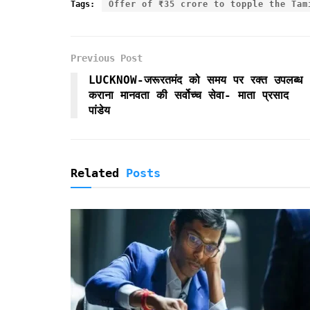
c
i
a
a
i
i
a
Tags:
Offer of ₹35 crore to topple the Tam
e
t
i
t
n
n
r
b
t
l
s
t
t
e
o
e
A
F
Previous Post
o
r
p
r
k
p
i
LUCKNOW-जरूरतमंद को समय पर रक्त उपलब्ध
e
कराना मानवता की सर्वोच्च सेवा- माता प्रसाद
n
पांडेय
d
l
y
Related
Posts