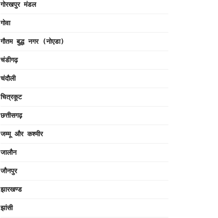
गोरखपुर मंडल
गोवा
गौतम बुद्ध नगर (नोएडा)
चंडीगढ़
चंदौली
चित्रकूट
छत्तीसगढ़
जम्मू और कश्मीर
जालौन
जौनपुर
झारखण्ड
झांसी