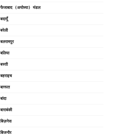
फैजाबाद (अयोध्या) मंडल
बदायूँ
बरेली
बलरामपुर
बलिया
बस्ती
बहराइच
बागपत
बांदा
बाराबंकी
बिज़नेस
बिजनौर