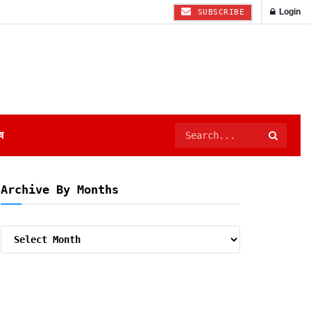
Login
SUBSCRIBE
ष
Archive By Months
Archive
By
Months