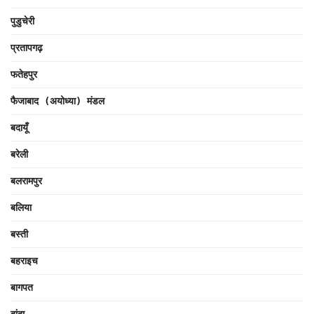
पुडुचेरी
प्रतापगढ़
फतेहपुर
फैजाबाद (अयोध्या) मंडल
बदायूँ
बरेली
बलरामपुर
बलिया
बस्ती
बहराइच
बागपत
बांदा