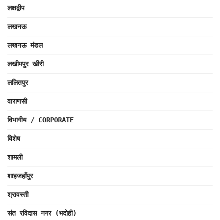
लक्षद्वीप
लखनऊ
लखनऊ मंडल
लखीमपुर खीरी
ललितपुर
वाराणसी
विभागीय / CORPORATE
विशेष
शामली
शाहजहाँपुर
श्रावस्ती
संत रविदास नगर (भदोही)