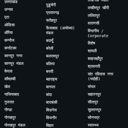
उत्तराखंड
पुडुचेरी
लखीमपुर खीरी
उन्नाव
प्रतापगढ़
ललितपुर
एटा
फतेहपुर
वाराणसी
ओडिसा
फैजाबाद (अयोध्या)
विभागीय /
औरैया
मंडल
Corporate
कन्नौज
बदायूँ
विशेष
कर्नाटका
बरेली
शामली
कानपुर नगर
बलरामपुर
शाहजहाँपुर
कानपुर मंडल
बलिया
श्रावस्ती
केरला
बस्ती
संत रविदास नगर
कौशाम्बी
(भदोही)
बहराइच
खेल
संभल
बागपत
गाजियाबाद
सहारनपुर
बांदा
गुजरात
सीतापुर
बाराबंकी
गोण्डा
सुल्तानपुर
बिज़नेस
गोरखपुर
सोनभद्र
बिजनौर
गोरखपुर मंडल
स्वास्थ्य
बिहार