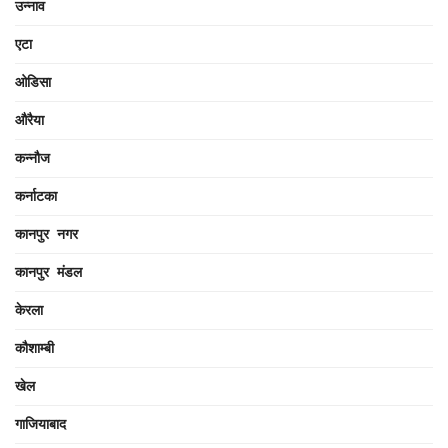
उन्नाव
एटा
ओडिसा
औरैया
कन्नौज
कर्नाटका
कानपुर नगर
कानपुर मंडल
केरला
कौशाम्बी
खेल
गाजियाबाद