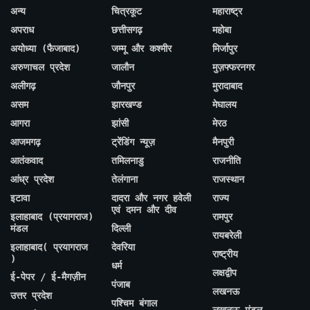
अन्य
चित्रकूट
महाराष्ट्र
अपराध
छत्तीसगढ़
महोबा
अयोध्या (फैजाबाद)
जम्मू और कश्मीर
मिर्जापुर
अरुणाचल प्रदेश
जालौन
मुज़फ्फरनगर
अलीगढ़
जौनपुर
मुरादाबाद
असम
झारखण्ड
मेघालय
आगरा
झांसी
मेरठ
आजमगढ़
ट्रेंडिंग न्यूज़
मैनपुरी
आतंकवाद
तमिलनाडु
राजनीति
आंध्र प्रदेश
तेलंगाना
राजस्थान
इटावा
दादरा और नगर हवेली
राज्य
एवं दमन और दीव
इलाहाबाद (प्रयागराज)
रामपुर
मंडल
दिल्ली
रायबरेली
इलाहाबाद( प्रयागराज
देवरिया
राष्ट्रीय
)
धर्म
लक्षद्वीप
ई-पेपर / ई-मैगज़ीन
पंजाब
लखनऊ
उत्तर प्रदेश
पश्चिम बंगाल
लखनऊ मंडल