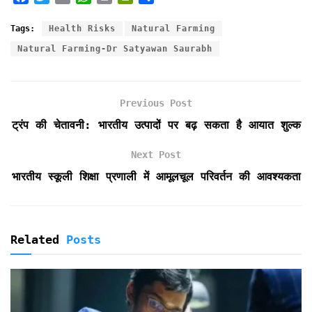
a
w
m
h
r
r
h
c
i
a
a
i
i
a
Tags:
Health Risks
Natural Farming
e
t
i
t
n
n
r
Natural Farming-Dr Satyawan Saurabh
b
t
l
s
t
t
e
o
e
A
F
o
r
p
r
k
p
i
Previous Post
e
ट्रंप की चेतावनी: भारतीय उत्पादों पर बढ़ सकता है आयात शुल्क
n
d
Next Post
l
भारतीय स्कूली शिक्षा प्रणाली में आमूलचूल परिवर्तन की आवश्यकता
y
Related
Posts