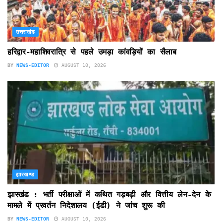
उत्तराखंड
हरिद्वार-महाशिवरात्रि से पहले उमड़ा कांवड़ियों का सैलाब
BY
NEWS-EDITOR
AUGUST 10, 2026
झारखण्ड
झारखंड : भर्ती परीक्षाओं में कथित गड़बड़ी और वित्तीय लेन-देन के
मामले में प्रवर्तन निदेशालय (ईडी) ने जांच शुरू की
BY
NEWS-EDITOR
AUGUST 10, 2026