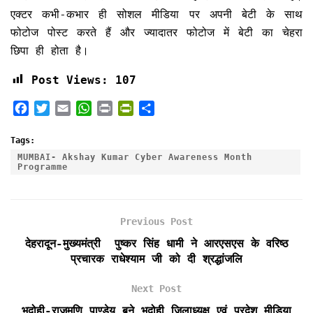
एक्टर कभी-कभार ही सोशल मीडिया पर अपनी बेटी के साथ
फोटोज पोस्ट करते हैं और ज्यादातर फोटोज में बेटी का चेहरा
छिपा ही होता है।
Post Views:
107
F
T
E
W
P
P
S
a
w
m
h
r
r
h
c
i
a
a
i
i
a
Tags:
e
t
i
t
n
n
r
MUMBAI- Akshay Kumar Cyber ​​Awareness Month
Programme
b
t
l
s
t
t
e
o
e
A
F
o
r
p
r
k
p
i
Previous Post
e
देहरादून-मुख्यमंत्री पुष्कर सिंह धामी ने आरएसएस के वरिष्ठ
n
प्रचारक राधेश्याम जी को दी श्रद्धांजलि
d
l
Next Post
y
भदोही-राजमणि पाण्डेय बने भदोही जिलाध्यक्ष एवं प्रदेश मीडिया