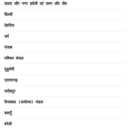
दादरा और नगर हवेली एवं दमन और दीव
दिल्ली
देवरिया
धर्म
पंजाब
पश्चिम बंगाल
पुडुचेरी
प्रतापगढ़
फतेहपुर
फैजाबाद (अयोध्या) मंडल
बदायूँ
बरेली