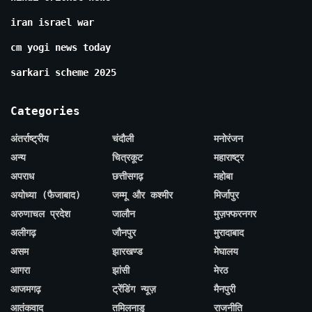
iran israel war
cm yogi news today
sarkari scheme 2025
Categories
अंतर्राष्ट्रीय
चंदौली
मनोरंजन
अन्य
चित्रकूट
महाराष्ट्र
अपराध
छत्तीसगढ़
महोबा
अयोध्या (फैजाबाद)
जम्मू और कश्मीर
मिर्जापुर
अरुणाचल प्रदेश
जालौन
मुज़फ्फरनगर
अलीगढ़
जौनपुर
मुरादाबाद
असम
झारखण्ड
मेघालय
आगरा
झांसी
मेरठ
आजमगढ़
ट्रेंडिंग न्यूज़
मैनपुरी
आतंकवाद
तमिलनाडु
राजनीति