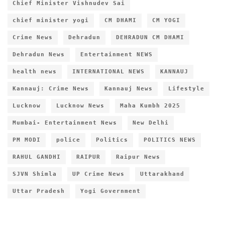
Chief Minister Vishnudev Sai
chief minister yogi
CM DHAMI
CM YOGI
Crime News
Dehradun
DEHRADUN CM DHAMI
Dehradun News
Entertainment NEWS
health news
INTERNATIONAL NEWS
KANNAUJ
Kannauj: Crime News
Kannauj News
Lifestyle
Lucknow
Lucknow News
Maha Kumbh 2025
Mumbai- Entertainment News
New Delhi
PM MODI
police
Politics
POLITICS NEWS
RAHUL GANDHI
RAIPUR
Raipur News
SJVN Shimla
UP Crime News
Uttarakhand
Uttar Pradesh
Yogi Government