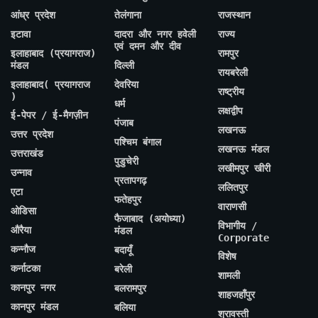
आंध्र प्रदेश
तेलंगाना
राजस्थान
इटावा
दादरा और नगर हवेली
राज्य
एवं दमन और दीव
इलाहाबाद (प्रयागराज)
रामपुर
मंडल
दिल्ली
रायबरेली
इलाहाबाद( प्रयागराज
देवरिया
राष्ट्रीय
)
धर्म
लक्षद्वीप
ई-पेपर / ई-मैगज़ीन
पंजाब
लखनऊ
उत्तर प्रदेश
पश्चिम बंगाल
लखनऊ मंडल
उत्तराखंड
पुडुचेरी
लखीमपुर खीरी
उन्नाव
प्रतापगढ़
ललितपुर
एटा
फतेहपुर
वाराणसी
ओडिसा
फैजाबाद (अयोध्या)
विभागीय /
औरैया
मंडल
Corporate
कन्नौज
बदायूँ
विशेष
कर्नाटका
बरेली
शामली
कानपुर नगर
बलरामपुर
शाहजहाँपुर
कानपुर मंडल
बलिया
श्रावस्ती