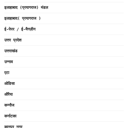
इलाहाबाद (प्रयागराज) मंडल
इलाहाबाद( प्रयागराज )
ई-पेपर / ई-मैगज़ीन
उत्तर प्रदेश
उत्तराखंड
उन्नाव
एटा
ओडिसा
औरैया
कन्नौज
कर्नाटका
कानपुर नगर