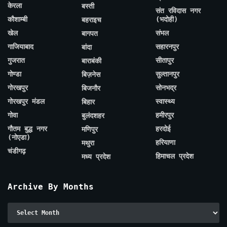
केरला
बस्ती
संत रविदास नगर
कौशाम्बी
(भदोही)
बहराइच
खेल
संभल
बागपत
गाजियाबाद
सहारनपुर
बांदा
गुजरात
सीतापुर
बाराबंकी
गोण्डा
सुल्तानपुर
बिज़नेस
गोरखपुर
सोनभद्र
बिजनौर
गोरखपुर मंडल
स्वास्थ्य
बिहार
गोवा
हमीरपुर
बुलंदशहर
गौतम बुद्ध नगर
हरदोई
मणिपुर
(नोएडा)
हरियाणा
मथुरा
चंडीगढ़
हिमाचल प्रदेश
मध्य प्रदेश
Archive By Months
Archive
By