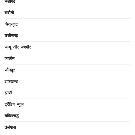
चंडीगढ़
चंदौली
चित्रकूट
छत्तीसगढ़
जम्मू और कश्मीर
जालौन
जौनपुर
झारखण्ड
झांसी
ट्रेंडिंग न्यूज़
तमिलनाडु
तेलंगाना