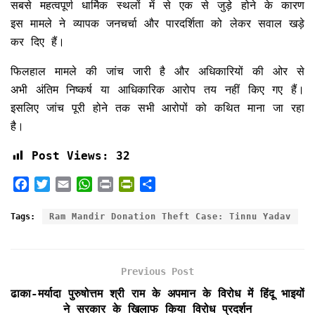
सबसे महत्वपूर्ण धार्मिक स्थलों में से एक से जुड़े होने के कारण
इस मामले ने व्यापक जनचर्चा और पारदर्शिता को लेकर सवाल खड़े
कर दिए हैं।
फिलहाल मामले की जांच जारी है और अधिकारियों की ओर से
अभी अंतिम निष्कर्ष या आधिकारिक आरोप तय नहीं किए गए हैं।
इसलिए जांच पूरी होने तक सभी आरोपों को कथित माना जा रहा
है।
Post Views:
32
F
T
E
W
P
P
S
a
w
m
h
r
r
h
c
i
a
a
i
i
a
Tags:
Ram Mandir Donation Theft Case: Tinnu Yadav
e
t
i
t
n
n
r
b
t
l
s
t
t
e
o
e
A
F
Previous Post
o
r
p
r
k
p
i
ढाका-मर्यादा पुरुषोत्तम श्री राम के अपमान के विरोध में हिंदू भाइयों
e
ने सरकार के खिलाफ किया विरोध प्रदर्शन