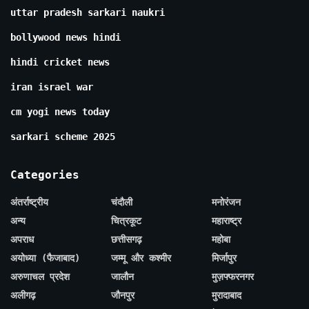
uttar pradesh sarkari naukri
bollywood news hindi
hindi cricket news
iran israel war
cm yogi news today
sarkari scheme 2025
Categories
अंतर्राष्ट्रीय
चंदौली
मनोरंजन
अन्य
चित्रकूट
महाराष्ट्र
अपराध
छत्तीसगढ़
महोबा
अयोध्या (फैजाबाद)
जम्मू और कश्मीर
मिर्जापुर
अरुणाचल प्रदेश
जालौन
मुज़फ्फरनगर
अलीगढ़
जौनपुर
मुरादाबाद