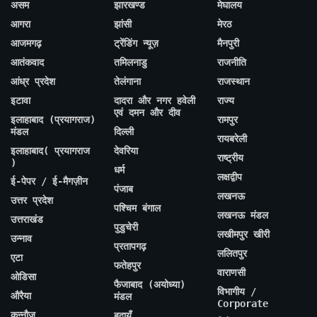
असम
झारखण्ड
मेघालय
आगरा
झांसी
मेरठ
आजमगढ़
ट्रेंडिंग न्यूज़
मैनपुरी
आतंकवाद
तमिलनाडु
राजनीति
आंध्र प्रदेश
तेलंगाना
राजस्थान
इटावा
दादरा और नगर हवेली
राज्य
एवं दमन और दीव
इलाहाबाद (प्रयागराज)
रामपुर
मंडल
दिल्ली
रायबरेली
इलाहाबाद( प्रयागराज
देवरिया
राष्ट्रीय
)
धर्म
लक्षद्वीप
ई-पेपर / ई-मैगज़ीन
पंजाब
लखनऊ
उत्तर प्रदेश
पश्चिम बंगाल
लखनऊ मंडल
उत्तराखंड
पुडुचेरी
लखीमपुर खीरी
उन्नाव
प्रतापगढ़
ललितपुर
एटा
फतेहपुर
वाराणसी
ओडिसा
फैजाबाद (अयोध्या)
विभागीय /
औरैया
मंडल
Corporate
कन्नौज
बदायूँ