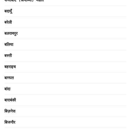
फैजाबाद (अयोध्या) मंडल
बदायूँ
बरेली
बलरामपुर
बलिया
बस्ती
बहराइच
बागपत
बांदा
बाराबंकी
बिज़नेस
बिजनौर