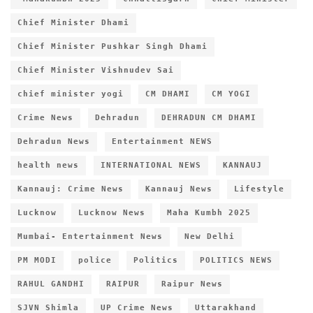
Chief Minister Dhami
Chief Minister Pushkar Singh Dhami
Chief Minister Vishnudev Sai
chief minister yogi
CM DHAMI
CM YOGI
Crime News
Dehradun
DEHRADUN CM DHAMI
Dehradun News
Entertainment NEWS
health news
INTERNATIONAL NEWS
KANNAUJ
Kannauj: Crime News
Kannauj News
Lifestyle
Lucknow
Lucknow News
Maha Kumbh 2025
Mumbai- Entertainment News
New Delhi
PM MODI
police
Politics
POLITICS NEWS
RAHUL GANDHI
RAIPUR
Raipur News
SJVN Shimla
UP Crime News
Uttarakhand