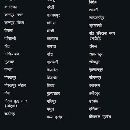
विशेष
कर्नाटका
बरेली
शामली
कानपुर नगर
बलरामपुर
शाहजहाँपुर
कानपुर मंडल
बलिया
श्रावस्ती
केरला
बस्ती
संत रविदास नगर
कौशाम्बी
(भदोही)
बहराइच
खेल
संभल
बागपत
गाजियाबाद
सहारनपुर
बांदा
गुजरात
सीतापुर
बाराबंकी
गोण्डा
सुल्तानपुर
बिज़नेस
गोरखपुर
सोनभद्र
बिजनौर
गोरखपुर मंडल
स्वास्थ्य
बिहार
गोवा
हमीरपुर
बुलंदशहर
गौतम बुद्ध नगर
हरदोई
मणिपुर
(नोएडा)
हरियाणा
मथुरा
चंडीगढ़
हिमाचल प्रदेश
मध्य प्रदेश