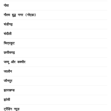
गोवा
गौतम बुद्ध नगर (नोएडा)
चंडीगढ़
चंदौली
चित्रकूट
छत्तीसगढ़
जम्मू और कश्मीर
जालौन
जौनपुर
झारखण्ड
झांसी
ट्रेंडिंग न्यूज़