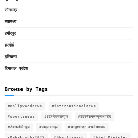
सोनभद्र
स्वास्थ्य
हमीरपुर
हरदोई
हरियाणा
हिमाचल प्रदेश
Browse by Tags
#Bollywoodnews
#internationalnews
#sportsnews
#इंटरनेशनलन्यूज
#इंटरनेशनलन्यूजअपडेट
#टेक्नोलॉजीन्यूज
#लाइफस्टाइल
#वास्तुशास्त्र #धर्मसमाचार
-Mahakumbh-2025
Chhattisgarh
Chief Minister