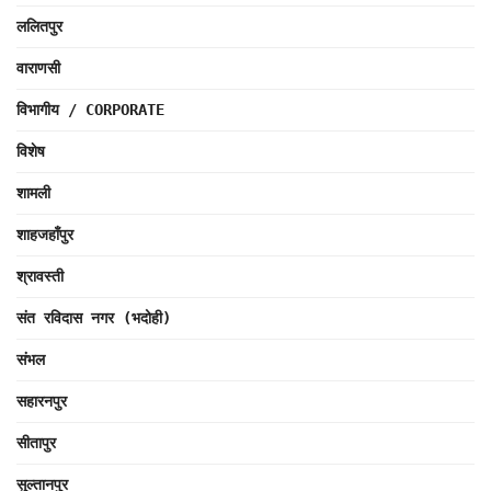
ललितपुर
वाराणसी
विभागीय / CORPORATE
विशेष
शामली
शाहजहाँपुर
श्रावस्ती
संत रविदास नगर (भदोही)
संभल
सहारनपुर
सीतापुर
सुल्तानपुर