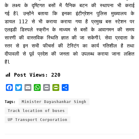
के लक्ष्य के दृष्टिगत बसों में पैनिक बटन की स्थापना भी कराई
गई हैl उन्होंने बताया कि इनका इंटीग्रेशन पुलिस मुख्यालय के
डायल 112 से भी कराया कराया गया है प्रमुख बस स्टेशन पर
एलइडी डिस्पले स्क्रीन के माध्यम से बसों के आवागमन की समय
सारणी की वास्तविक स्थिति ज्ञात की जा सकेगीl सेवा प्रदाता के
स्तर से इन सभी फीचर्स की टेस्टिंग का कार्य गतिशील है तथा
दीपावली से पूर्व प्रदेश की जनता को उपलब्ध कराया जाना लक्षित
हैl
Post Views:
220
F
T
E
W
P
P
S
a
w
m
h
r
r
h
c
i
a
a
i
i
a
Tags:
Minister Dayashankar Singh
e
t
i
t
n
n
r
Track location of buses
b
t
l
s
t
t
e
UP Transport Corporation
o
e
A
F
o
r
p
r
k
p
i