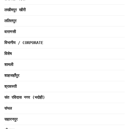
लखीमपुर खीरी
ललितपुर
वाराणसी
विभागीय / CORPORATE
विशेष
शामली
शाहजहाँपुर
श्रावस्ती
संत रविदास नगर (भदोही)
संभल
सहारनपुर