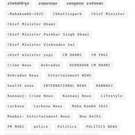
#टेक्नोलॉजीन्यूज
#लाइफस्टाइल
#वास्तुशास्त्र #धर्मसमाचार
-Mahakumbh-2025
Chhattisgarh
Chief Minister
Chief Minister Dhami
Chief Minister Pushkar Singh Dhami
Chief Minister Vishnudev Sai
chief minister yogi
CM DHAMI
CM YOGI
Crime News
Dehradun
DEHRADUN CM DHAMI
Dehradun News
Entertainment NEWS
health news
INTERNATIONAL NEWS
KANNAUJ
Kannauj: Crime News
Kannauj News
Lifestyle
Lucknow
Lucknow News
Maha Kumbh 2025
Mumbai- Entertainment News
New Delhi
PM MODI
police
Politics
POLITICS NEWS