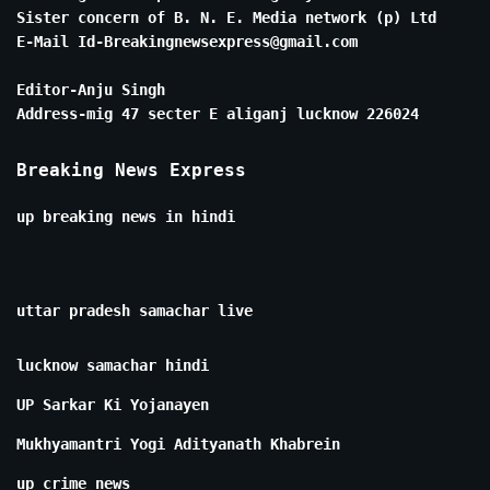
Sister concern of B. N. E. Media network (p) Ltd
E-Mail Id-Breakingnewsexpress@gmail.com
Editor-Anju Singh
Address-mig 47 secter E aliganj lucknow 226024
Breaking News Express
up breaking news in hindi
uttar pradesh samachar live
lucknow samachar hindi
UP Sarkar Ki Yojanayen
Mukhyamantri Yogi Adityanath Khabrein
up crime news