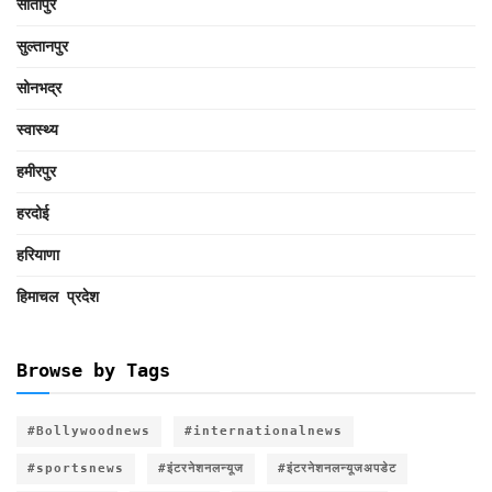
सीतापुर
सुल्तानपुर
सोनभद्र
स्वास्थ्य
हमीरपुर
हरदोई
हरियाणा
हिमाचल प्रदेश
Browse by Tags
#Bollywoodnews
#internationalnews
#sportsnews
#इंटरनेशनलन्यूज
#इंटरनेशनलन्यूजअपडेट