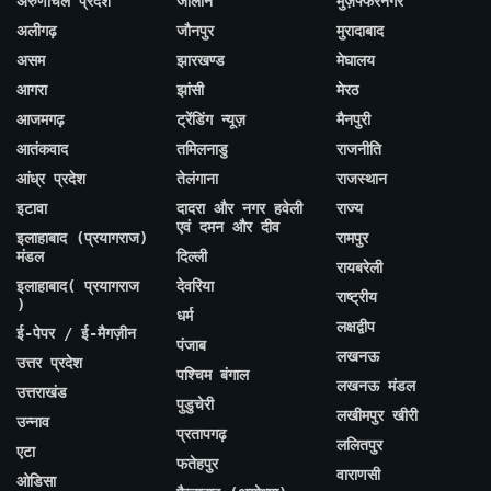
अरुणाचल प्रदेश
जालौन
मुज़फ्फरनगर
अलीगढ़
जौनपुर
मुरादाबाद
असम
झारखण्ड
मेघालय
आगरा
झांसी
मेरठ
आजमगढ़
ट्रेंडिंग न्यूज़
मैनपुरी
आतंकवाद
तमिलनाडु
राजनीति
आंध्र प्रदेश
तेलंगाना
राजस्थान
इटावा
दादरा और नगर हवेली
राज्य
एवं दमन और दीव
इलाहाबाद (प्रयागराज)
रामपुर
मंडल
दिल्ली
रायबरेली
इलाहाबाद( प्रयागराज
देवरिया
राष्ट्रीय
)
धर्म
लक्षद्वीप
ई-पेपर / ई-मैगज़ीन
पंजाब
लखनऊ
उत्तर प्रदेश
पश्चिम बंगाल
लखनऊ मंडल
उत्तराखंड
पुडुचेरी
लखीमपुर खीरी
उन्नाव
प्रतापगढ़
ललितपुर
एटा
फतेहपुर
वाराणसी
ओडिसा