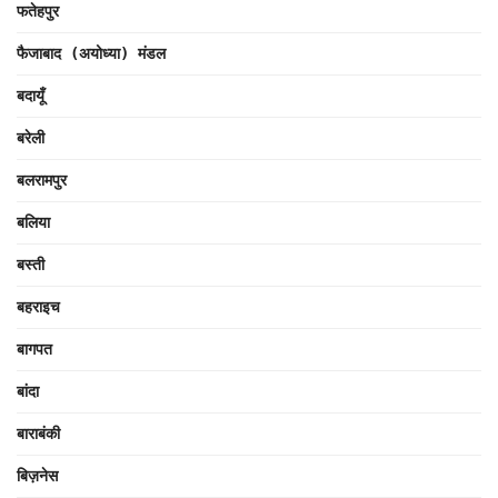
फतेहपुर
फैजाबाद (अयोध्या) मंडल
बदायूँ
बरेली
बलरामपुर
बलिया
बस्ती
बहराइच
बागपत
बांदा
बाराबंकी
बिज़नेस