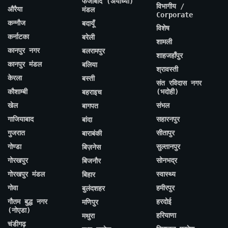
फैजाबाद (अयोध्या)
विभागीय /
औरैया
मंडल
Corporate
कन्नौज
बदायूँ
विशेष
कर्नाटका
बरेली
शामली
कानपुर नगर
बलरामपुर
शाहजहाँपुर
कानपुर मंडल
बलिया
श्रावस्ती
केरला
बस्ती
संत रविदास नगर
कौशाम्बी
(भदोही)
बहराइच
खेल
संभल
बागपत
गाजियाबाद
सहारनपुर
बांदा
गुजरात
सीतापुर
बाराबंकी
गोण्डा
सुल्तानपुर
बिज़नेस
गोरखपुर
सोनभद्र
बिजनौर
गोरखपुर मंडल
स्वास्थ्य
बिहार
गोवा
हमीरपुर
बुलंदशहर
गौतम बुद्ध नगर
हरदोई
मणिपुर
(नोएडा)
हरियाणा
मथुरा
चंडीगढ़