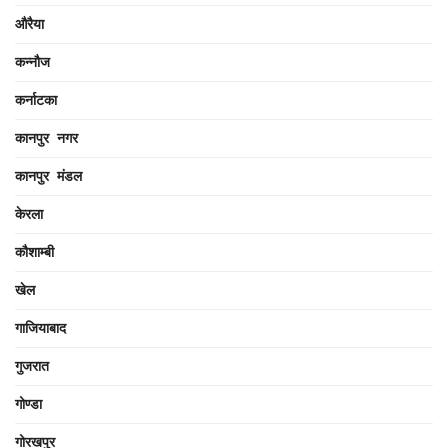
औरैया
कन्नौज
कर्नाटका
कानपुर नगर
कानपुर मंडल
केरला
कौशाम्बी
खेल
गाजियाबाद
गुजरात
गोण्डा
गोरखपुर