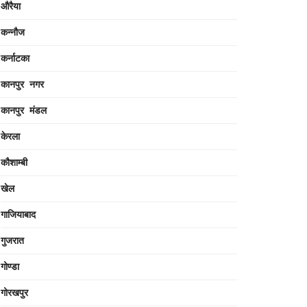
औरैया
कन्नौज
कर्नाटका
कानपुर नगर
कानपुर मंडल
केरला
कौशाम्बी
खेल
गाजियाबाद
गुजरात
गोण्डा
गोरखपुर