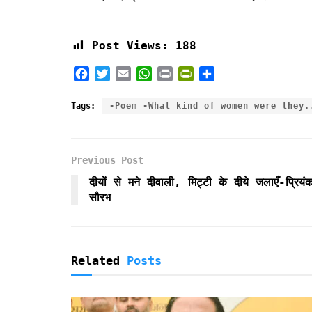
Post Views:
188
F
T
E
W
P
P
S
a
w
m
h
r
r
h
c
i
a
a
i
i
a
Tags:
-Poem -What kind of women were they.
e
t
i
t
n
n
r
b
t
l
s
t
t
e
o
e
A
F
Previous Post
o
r
p
r
k
p
i
दीयों से मने दीवाली, मिट्टी के दीये जलाएँ-प्रियंक
e
सौरभ
n
d
l
y
Related
Posts