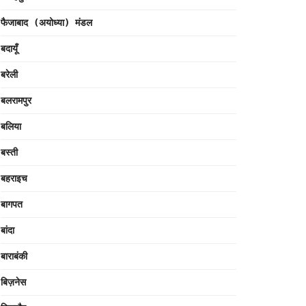
फैजाबाद (अयोध्या) मंडल
बदायूँ
बरेली
बलरामपुर
बलिया
बस्ती
बहराइच
बागपत
बांदा
बाराबंकी
बिज़नेस