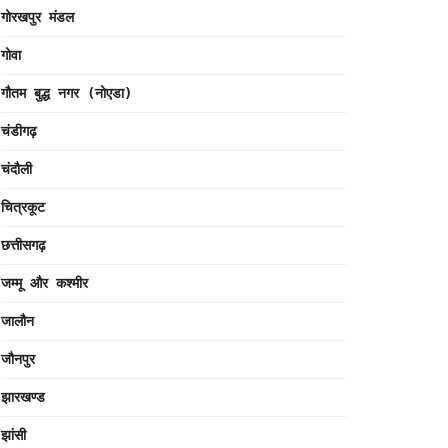
गोरखपुर मंडल
गोवा
गौतम बुद्ध नगर (नोएडा)
चंडीगढ़
चंदौली
चित्रकूट
छत्तीसगढ़
जम्मू और कश्मीर
जालौन
जौनपुर
झारखण्ड
झांसी