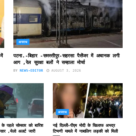
अपराध
ें
पटना.-बिहार -समस्तीपुर-सहरसा पैसेंजर में अचानक लगी
आग ,रेल सुरक्षा बलों ने सम्हाला मोर्चा
BY
NEWS-EDITOR
AUGUST 3, 2026
अपराध
 के पहले सोमवार को बारिश
नई दिल्ली-पीएम मोदी के खिलाफ अभद्र
सार ,येलो अलर्ट जारी
टिप्पणी मामले में नाबालिग लड़की को मिली