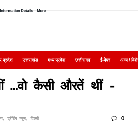
Information Details
More
र प्रदेश
उत्तराखंड
मध्य प्रदेश
छत्तीसगढ़
ई-पेपर
अन्य / विशे
ं …वो कैसी औरतें थीं -
0
्य
,
ट्रेंडिंग न्यूज़
,
दिल्ली