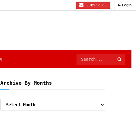
Login
SUBSCRIBE
ष
Archive By Months
Archive
By
Months