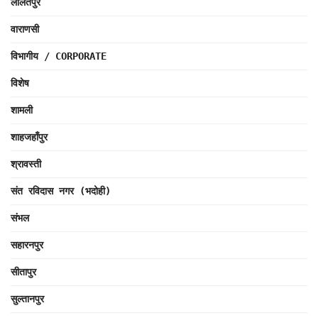
ललितपुर
वाराणसी
विभागीय / CORPORATE
विशेष
शामली
शाहजहाँपुर
श्रावस्ती
संत रविदास नगर (भदोही)
संभल
सहारनपुर
सीतापुर
सुल्तानपुर