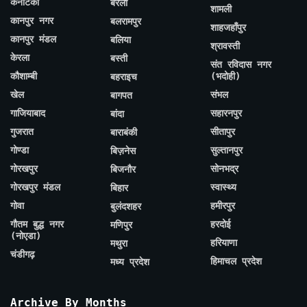
कर्नाटका
बरेली
शामली
कानपुर नगर
बलरामपुर
शाहजहाँपुर
कानपुर मंडल
बलिया
श्रावस्ती
केरला
बस्ती
संत रविदास नगर
कौशाम्बी
(भदोही)
बहराइच
खेल
संभल
बागपत
गाजियाबाद
सहारनपुर
बांदा
गुजरात
सीतापुर
बाराबंकी
गोण्डा
सुल्तानपुर
बिज़नेस
गोरखपुर
सोनभद्र
बिजनौर
गोरखपुर मंडल
स्वास्थ्य
बिहार
गोवा
हमीरपुर
बुलंदशहर
गौतम बुद्ध नगर
हरदोई
मणिपुर
(नोएडा)
हरियाणा
मथुरा
चंडीगढ़
हिमाचल प्रदेश
मध्य प्रदेश
Archive By Months