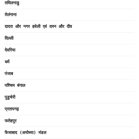
तमिलनाडु
तेलंगाना
दादरा और नगर हवेली एवं दमन और दीव
दिल्ली
देवरिया
धर्म
पंजाब
पश्चिम बंगाल
पुडुचेरी
प्रतापगढ़
फतेहपुर
फैजाबाद (अयोध्या) मंडल