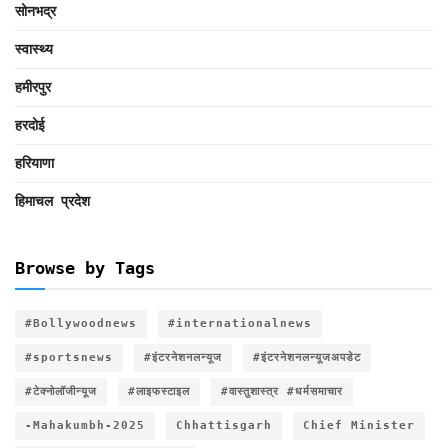
सोनभद्र
स्वास्थ्य
हमीरपुर
हरदोई
हरियाणा
हिमाचल प्रदेश
Browse by Tags
#Bollywoodnews
#internationalnews
#sportsnews
#इंटरनेशनलन्यूज
#इंटरनेशनलन्यूजअपडेट
#टेक्नोलॉजीन्यूज
#लाइफस्टाइल
#वास्तुशास्त्र #धर्मसमाचार
-Mahakumbh-2025
Chhattisgarh
Chief Minister