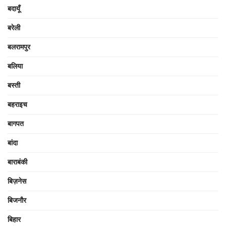
बदायूँ
बरेली
बलरामपुर
बलिया
बस्ती
बहराइच
बागपत
बांदा
बाराबंकी
बिज़नेस
बिजनौर
बिहार