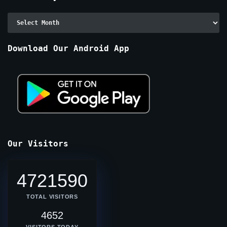
Archive
By
Months
Download Our Android App
Our Visitors
4721590
TOTAL VISITORS
4652
VISITORS TODAY