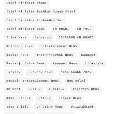
Chief Minister Dhami
Chief Minister Pushkar Singh Dhami
Chief Minister Vishnudev Sai
chief minister yogi
CM DHAMI
CM YOGI
Crime News
Dehradun
DEHRADUN CM DHAMI
Dehradun News
Entertainment NEWS
health news
INTERNATIONAL NEWS
KANNAUJ
Kannauj: Crime News
Kannauj News
Lifestyle
Lucknow
Lucknow News
Maha Kumbh 2025
Mumbai- Entertainment News
New Delhi
PM MODI
police
Politics
POLITICS NEWS
RAHUL GANDHI
RAIPUR
Raipur News
SJVN Shimla
UP Crime News
Uttarakhand