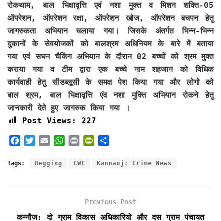
रोकथाम, बाल भिक्षावृत्ति एवं नशा मुक्त व मिशन शक्ति-05
ऑपरेशन, ऑपरेशन रक्षा, ऑपरेशन खोज, ऑपरेशन बचपन हेतु
जागरुकता अभियान चलाया गया। जिसके अंतर्गत भिन्न-भिन्न
दुकानों के सेवयोजकों को बालश्रम अधिनियम के बारे में बताया
गया एवं सघन चैकिंग अभियान के दौरान 02 बच्चों को श्रम मुक्त
कराया गया व टीम द्वारा एक बच्चे नाम शहजान को विधिक
कार्यवाही हेतु सीडब्लूसी के समक्ष पेश किया गया और लोगो को
बाल श्रम, बाल भिक्षावृत्ति एंव नशा मुक्ति अभियान रोकने हेतु
जानकारी देते हुए जागरुक किया गया ।
Post Views:
227
F
T
E
W
P
P
S
a
w
m
h
r
r
h
c
i
a
a
i
i
a
Tags:
Begging
CWC
Kannauj: Crime News
e
t
i
t
n
n
r
b
t
l
s
t
t
e
o
e
A
F
Previous Post
o
r
p
r
k
p
i
कन्नौज: दो ग्राम विकास अधिकारियो और दस ग्राम पंचायत