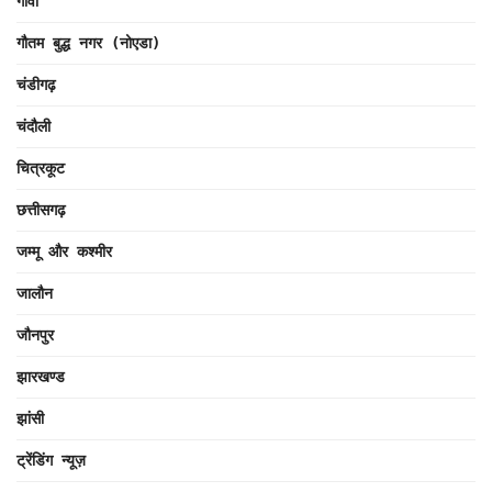
गोवा
गौतम बुद्ध नगर (नोएडा)
चंडीगढ़
चंदौली
चित्रकूट
छत्तीसगढ़
जम्मू और कश्मीर
जालौन
जौनपुर
झारखण्ड
झांसी
ट्रेंडिंग न्यूज़