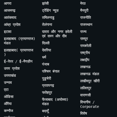
आगरा
झांसी
मेरठ
आजमगढ़
ट्रेंडिंग न्यूज़
मैनपुरी
आतंकवाद
तमिलनाडु
राजनीति
आंध्र प्रदेश
तेलंगाना
राजस्थान
इटावा
दादरा और नगर हवेली
राज्य
एवं दमन और दीव
इलाहाबाद (प्रयागराज)
रामपुर
मंडल
दिल्ली
रायबरेली
इलाहाबाद( प्रयागराज
देवरिया
राष्ट्रीय
)
धर्म
लक्षद्वीप
ई-पेपर / ई-मैगज़ीन
पंजाब
लखनऊ
उत्तर प्रदेश
पश्चिम बंगाल
लखनऊ मंडल
उत्तराखंड
पुडुचेरी
लखीमपुर खीरी
उन्नाव
प्रतापगढ़
ललितपुर
एटा
फतेहपुर
वाराणसी
ओडिसा
फैजाबाद (अयोध्या)
विभागीय /
औरैया
मंडल
Corporate
कन्नौज
बदायूँ
विशेष