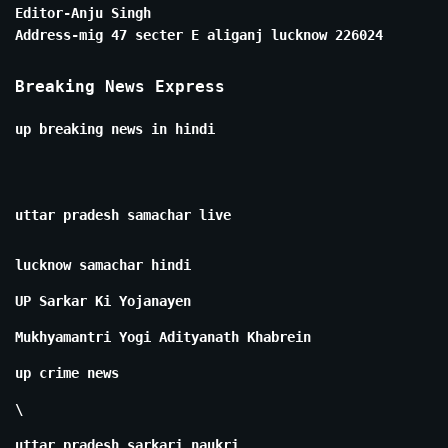
Editor-Anju Singh
Address-mig 47 secter E aliganj lucknow 226024
Breaking News Express
up breaking news in hindi
uttar pradesh samachar live
lucknow samachar hindi
UP Sarkar Ki Yojanayen
Mukhyamantri Yogi Adityanath Khabrein
up crime news
\
uttar pradesh sarkari naukri