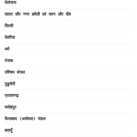
तेलंगाना
दादरा और नगर हवेली एवं दमन और दीव
दिल्ली
देवरिया
धर्म
पंजाब
पश्चिम बंगाल
पुडुचेरी
प्रतापगढ़
फतेहपुर
फैजाबाद (अयोध्या) मंडल
बदायूँ