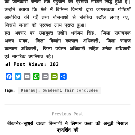
की जानकारी जनता तक पहुँचाने का प्रभावी माध्यम सिद्ध हुआ है।
उन्होंने बताया कि मेले में विभिन्न विभागों द्वारा जागरूकता गोष्ठियाँ
आयोजित की गईं तथा योजनाओं से संबंधित स्टॉल लगाए गए,
जिससे जनता को प्रत्यक्ष लाभ प्राप्त हुआ।
इस अवसर पर उपायुक्त उद्योग धनंजय सिंह, जिला समन्वयक
अजय यादव, जिला दिव्यांग कल्याण अधिकारी, जिला समाज
कल्याण अधिकारी, जिला पर्यटन अधिकारी सहित अनेक अधिकारी
एवं नागरिक उपस्थित रहे।
Post Views:
103
F
T
E
W
P
P
S
a
w
m
h
r
r
h
c
i
a
a
i
i
a
Tags:
Kannauj: Swadeshi fair concludes
e
t
i
t
n
n
r
b
t
l
s
t
t
e
o
e
A
F
Previous Post
o
r
p
r
k
p
i
बीकानेर-सुश्री दक्षता बिन्नाणी ने लिप्पन कला की अनूठी मिसाल
e
प्रदर्शित की