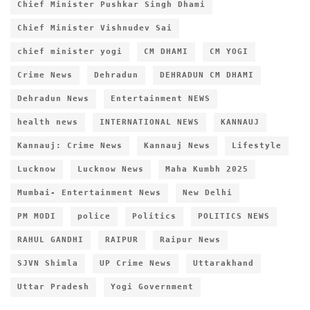
Chief Minister Pushkar Singh Dhami
Chief Minister Vishnudev Sai
chief minister yogi
CM DHAMI
CM YOGI
Crime News
Dehradun
DEHRADUN CM DHAMI
Dehradun News
Entertainment NEWS
health news
INTERNATIONAL NEWS
KANNAUJ
Kannauj: Crime News
Kannauj News
Lifestyle
Lucknow
Lucknow News
Maha Kumbh 2025
Mumbai- Entertainment News
New Delhi
PM MODI
police
Politics
POLITICS NEWS
RAHUL GANDHI
RAIPUR
Raipur News
SJVN Shimla
UP Crime News
Uttarakhand
Uttar Pradesh
Yogi Government