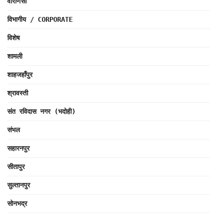
वाराणसी
विभागीय / CORPORATE
विशेष
शामली
शाहजहाँपुर
श्रावस्ती
संत रविदास नगर (भदोही)
संभल
सहारनपुर
सीतापुर
सुल्तानपुर
सोनभद्र