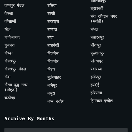
शाहजहाँपुर
कानपुर मंडल
बलिया
श्रावस्ती
केरला
बस्ती
संत रविदास नगर
कौशाम्बी
(भदोही)
बहराइच
खेल
संभल
बागपत
गाजियाबाद
सहारनपुर
बांदा
गुजरात
सीतापुर
बाराबंकी
गोण्डा
सुल्तानपुर
बिज़नेस
गोरखपुर
सोनभद्र
बिजनौर
गोरखपुर मंडल
स्वास्थ्य
बिहार
गोवा
हमीरपुर
बुलंदशहर
गौतम बुद्ध नगर
हरदोई
मणिपुर
(नोएडा)
हरियाणा
मथुरा
चंडीगढ़
हिमाचल प्रदेश
मध्य प्रदेश
Archive By Months
Archive