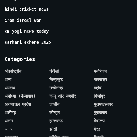
hindi cricket news
iran israel war
cm yogi news today
sarkari scheme 2025
Categories
अंतर्राष्ट्रीय
चंदौली
मनोरंजन
अन्य
चित्रकूट
महाराष्ट्र
अपराध
छत्तीसगढ़
महोबा
अयोध्या (फैजाबाद)
जम्मू और कश्मीर
मिर्जापुर
अरुणाचल प्रदेश
जालौन
मुज़फ्फरनगर
अलीगढ़
जौनपुर
मुरादाबाद
असम
झारखण्ड
मेघालय
आगरा
झांसी
मेरठ