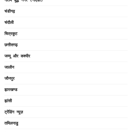
गौतम बुद्ध नगर (नोएडा)
चंडीगढ़
चंदौली
चित्रकूट
छत्तीसगढ़
जम्मू और कश्मीर
जालौन
जौनपुर
झारखण्ड
झांसी
ट्रेंडिंग न्यूज़
तमिलनाडु