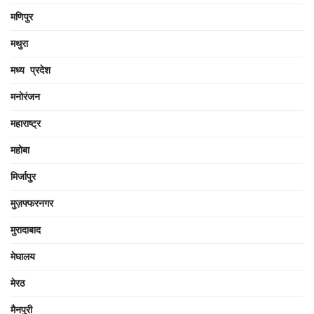
मणिपुर
मथुरा
मध्य प्रदेश
मनोरंजन
महाराष्ट्र
महोबा
मिर्जापुर
मुज़फ्फरनगर
मुरादाबाद
मेघालय
मेरठ
मैनपुरी