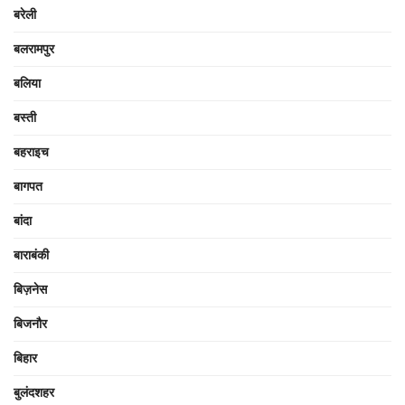
बरेली
बलरामपुर
बलिया
बस्ती
बहराइच
बागपत
बांदा
बाराबंकी
बिज़नेस
बिजनौर
बिहार
बुलंदशहर