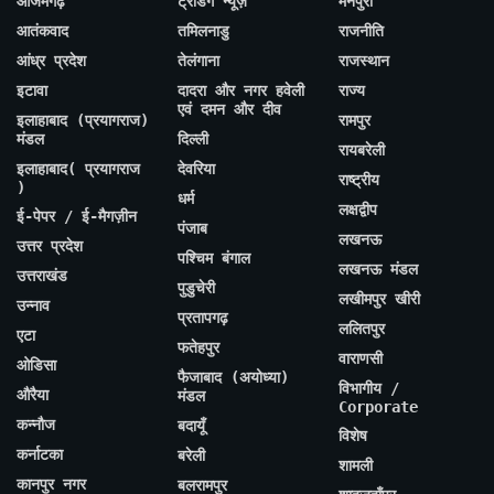
आजमगढ़
ट्रेंडिंग न्यूज़
मैनपुरी
आतंकवाद
तमिलनाडु
राजनीति
आंध्र प्रदेश
तेलंगाना
राजस्थान
इटावा
दादरा और नगर हवेली
राज्य
एवं दमन और दीव
इलाहाबाद (प्रयागराज)
रामपुर
मंडल
दिल्ली
रायबरेली
इलाहाबाद( प्रयागराज
देवरिया
राष्ट्रीय
)
धर्म
लक्षद्वीप
ई-पेपर / ई-मैगज़ीन
पंजाब
लखनऊ
उत्तर प्रदेश
पश्चिम बंगाल
लखनऊ मंडल
उत्तराखंड
पुडुचेरी
लखीमपुर खीरी
उन्नाव
प्रतापगढ़
ललितपुर
एटा
फतेहपुर
वाराणसी
ओडिसा
फैजाबाद (अयोध्या)
विभागीय /
औरैया
मंडल
Corporate
कन्नौज
बदायूँ
विशेष
कर्नाटका
बरेली
शामली
कानपुर नगर
बलरामपुर