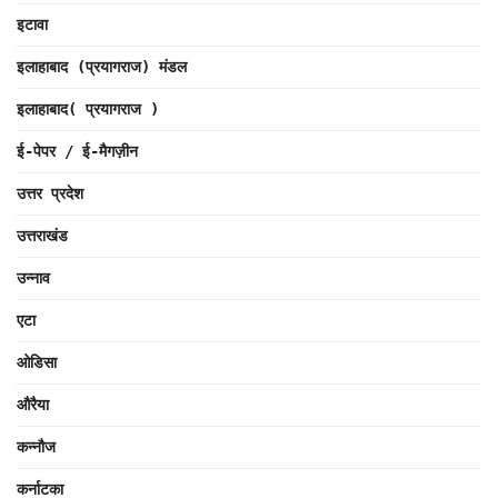
इटावा
इलाहाबाद (प्रयागराज) मंडल
इलाहाबाद( प्रयागराज )
ई-पेपर / ई-मैगज़ीन
उत्तर प्रदेश
उत्तराखंड
उन्नाव
एटा
ओडिसा
औरैया
कन्नौज
कर्नाटका