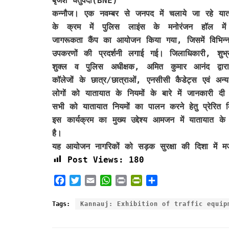
बृजेश चतुर्वेदी(BNE)
कन्नौज। एक नवम्बर से जनपद में चलाये जा रहे यात
के क्रम में पुलिस लाइंस के मनोरंजन हॉल में
जागरूकता कैंप का आयोजन किया गया, जिसमें विभिन्
उपकरणों की प्रदर्शनी लगाई गई। जिलाधिकारी, शुभ्र
शुक्ल व पुलिस अधीक्षक, अमित कुमार आनंद द्वारा 
कॉलेजों के छात्र/छात्राओं, एनसीसी कैडेट्स एवं अन्
लोगों को यातायात के नियमों के बारे में जानकारी द
सभी को यातायात नियमों का पालन करने हेतु प्रेरित 
इस कार्यक्रम का मुख्य उद्देश्य आमजन में यातायात क
है।
यह आयोजन नागरिकों को सड़क सुरक्षा की दिशा में म
Post Views:
180
F
T
E
W
P
P
S
a
w
m
h
r
r
h
c
i
a
a
i
i
a
Tags:
Kannauj: Exhibition of traffic equip
e
t
i
t
n
n
r
b
t
l
s
t
t
e