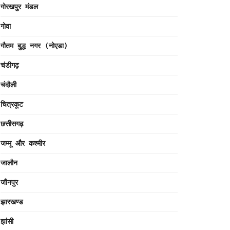
गोरखपुर मंडल
गोवा
गौतम बुद्ध नगर (नोएडा)
चंडीगढ़
चंदौली
चित्रकूट
छत्तीसगढ़
जम्मू और कश्मीर
जालौन
जौनपुर
झारखण्ड
झांसी