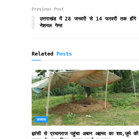
o
e
A
F
Previous Post
o
r
p
r
k
p
i
उत्तराखंड में 28 जनवरी से 14 फरवरी तक होंगे
e
नेशनल गेम्स
n
d
l
y
Related
Posts
अपराध
झांसी से प्रयागराज पहुंचा अबान अहमद का शव,जुमे की