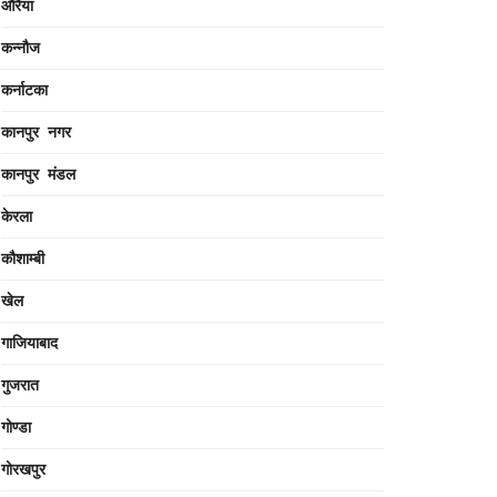
औरैया
कन्नौज
कर्नाटका
कानपुर नगर
कानपुर मंडल
केरला
कौशाम्बी
खेल
गाजियाबाद
गुजरात
गोण्डा
गोरखपुर