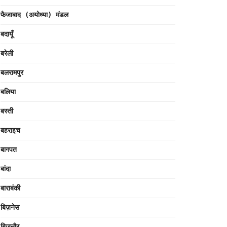
फैजाबाद (अयोध्या) मंडल
बदायूँ
बरेली
बलरामपुर
बलिया
बस्ती
बहराइच
बागपत
बांदा
बाराबंकी
बिज़नेस
बिजनौर