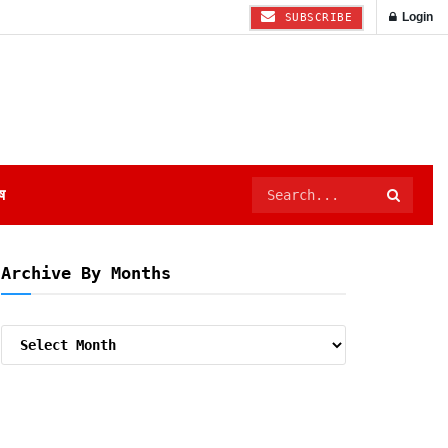
Login
SUBSCRIBE
ष
Archive By Months
Archive
By
Months