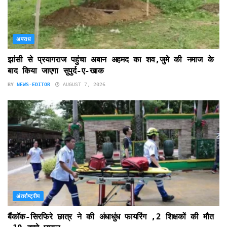
अपराध
झांसी से प्रयागराज पहुंचा अबान अहमद का शव,जुमे की नमाज के
बाद किया जाएगा सुपुर्द-ए-खाक
BY
NEWS-EDITOR
AUGUST 7, 2026
अंतर्राष्ट्रीय
बैंकॉक-सिरफिरे छात्र ने की अंधाधुंध फायरिंग ,2 शिक्षकों की मौत