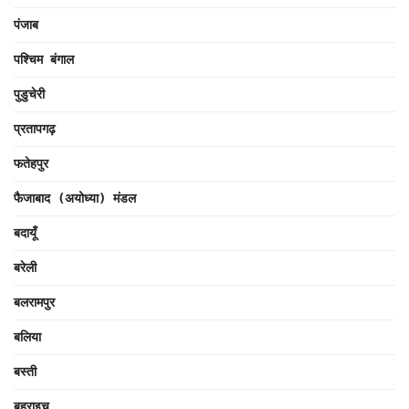
पंजाब
पश्चिम बंगाल
पुडुचेरी
प्रतापगढ़
फतेहपुर
फैजाबाद (अयोध्या) मंडल
बदायूँ
बरेली
बलरामपुर
बलिया
बस्ती
बहराइच