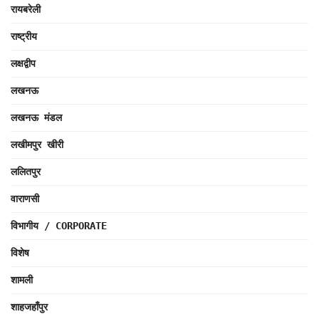
रायबरेली
राष्ट्रीय
लक्षद्वीप
लखनऊ
लखनऊ मंडल
लखीमपुर खीरी
ललितपुर
वाराणसी
विभागीय / CORPORATE
विशेष
शामली
शाहजहाँपुर