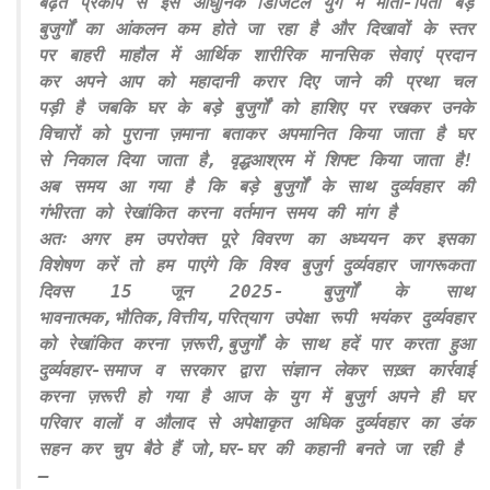
बढ़ते प्रकोप से इस आधुनिक डिजिटल युग में माता-पिता बड़े
बुजुर्गों का आंकलन कम होते जा रहा है और दिखावों के स्तर
पर बाहरी माहौल में आर्थिक शारीरिक मानसिक सेवाएं प्रदान
कर अपने आप को महादानी करार दिए जाने की प्रथा चल
पड़ी है जबकि घर के बड़े बुजुर्गों को हाशिए पर रखकर उनके
विचारों को पुराना ज़माना बताकर अपमानित किया जाता है घर
से निकाल दिया जाता है, वृद्धआश्रम में शिफ्ट किया जाता है!
अब समय आ गया है कि बड़े बुजुर्गों के साथ दुर्व्यवहार की
गंभीरता को रेखांकित करना वर्तमान समय की मांग है
अतः अगर हम उपरोक्त पूरे विवरण का अध्ययन कर इसका
विशेषण करें तो हम पाएंगे कि विश्व बुजुर्ग दुर्व्यवहार जागरूकता
दिवस 15 जून 2025- बुजुर्गों के साथ
भावनात्मक,भौतिक,वित्तीय,परित्
याग उपेक्षा रूपी भयंकर दुर्व्यवहार
को रेखांकित करना ज़रूरी,बुजुर्गों के साथ हदें पार करता हुआ
दुर्व्यवहार-समाज व सरकार द्वारा संज्ञान लेकर सख़्त कार्रवाई
करना ज़रूरी हो गया है आज के युग में बुजुर्ग अपने ही घर
परिवार वालों व औलाद से अपेक्षाकृत अधिक दुर्व्यवहार का डंक
सहन कर चुप बैठे हैं जो,घर-घर की कहानी बनते जा रही है
–