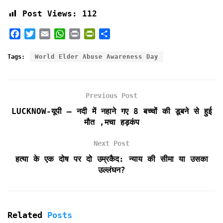
Post Views:
112
F
T
E
W
P
P
S
a
w
m
h
r
r
h
c
i
a
a
i
i
a
Tags:
World Elder Abuse Awareness Day
e
t
i
t
n
n
r
b
t
l
s
t
t
e
o
e
A
F
Previous Post
o
r
p
r
k
p
i
LUCKNOW-यूपी – नदी में नहाने गए 8 बच्चों की डूबने से हुई
e
मौत ,मचा हड़कंप
n
d
Next Post
l
हत्या के एक दोष पर दो उम्रकैद: न्याय की सीमा या उसका
y
उल्लंघन?
Related
Posts