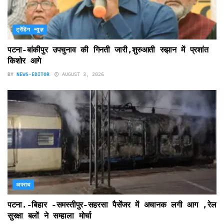
ट्रेंडिंग न्यूज़
पटना-बांकीपुर उपचुनाव की गिनती जारी,शुरुआती रुझान में प्रशांत
किशोर आगे
BY
NEWS-EDITOR
AUGUST 3, 2026
अपराध
पटना.-बिहार -समस्तीपुर-सहरसा पैसेंजर में अचानक लगी आग ,रेल
सुरक्षा बलों ने सम्हाला मोर्चा