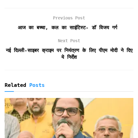
b
t
l
s
t
t
e
o
e
A
F
Previous Post
o
r
p
r
k
p
i
आज का बच्चा, कल का साइंटिस्ट- डॉ विजय गर्ग
e
n
Next Post
d
नई दिल्ली-साइबर क्राइम पर नियंत्रण के लिए पीएम मोदी ने दिए
l
ये निर्देश
y
Related
Posts