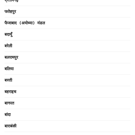
प्रतापगढ़
फतेहपुर
फैजाबाद (अयोध्या) मंडल
बदायूँ
बरेली
बलरामपुर
बलिया
बस्ती
बहराइच
बागपत
बांदा
बाराबंकी