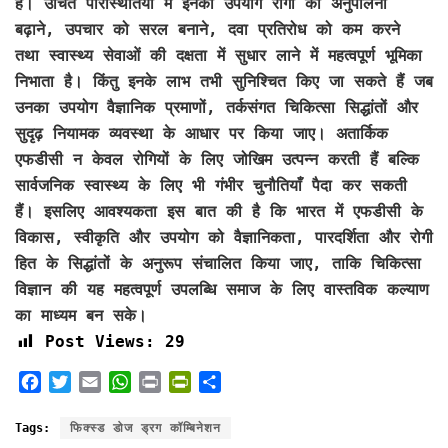
हैं। उचित परिस्थितियों में इनका उपयोग रोगी की अनुपालना
बढ़ाने, उपचार को सरल बनाने, दवा प्रतिरोध को कम करने
तथा स्वास्थ्य सेवाओं की दक्षता में सुधार लाने में महत्वपूर्ण भूमिका
निभाता है। किंतु इनके लाभ तभी सुनिश्चित किए जा सकते हैं जब
उनका उपयोग वैज्ञानिक प्रमाणों, तर्कसंगत चिकित्सा सिद्धांतों और
सुदृढ़ नियामक व्यवस्था के आधार पर किया जाए। अतार्किक
एफडीसी न केवल रोगियों के लिए जोखिम उत्पन्न करती हैं बल्कि
सार्वजनिक स्वास्थ्य के लिए भी गंभीर चुनौतियाँ पैदा कर सकती
हैं। इसलिए आवश्यकता इस बात की है कि भारत में एफडीसी के
विकास, स्वीकृति और उपयोग को वैज्ञानिकता, पारदर्शिता और रोगी
हित के सिद्धांतों के अनुरूप संचालित किया जाए, ताकि चिकित्सा
विज्ञान की यह महत्वपूर्ण उपलब्धि समाज के लिए वास्तविक कल्याण
का माध्यम बन सके।
Post Views:
29
F
T
E
W
P
P
S
a
w
m
h
r
r
h
c
i
a
a
i
i
a
Tags:
फिक्स्ड डोज ड्रग कॉम्बिनेशन
e
t
i
t
n
n
r