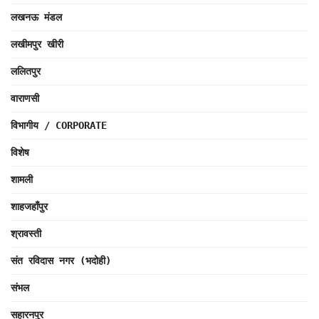
लखनऊ मंडल
लखीमपुर खीरी
ललितपुर
वाराणसी
विभागीय / CORPORATE
विशेष
शामली
शाहजहाँपुर
श्रावस्ती
संत रविदास नगर (भदोही)
संभल
सहारनपुर