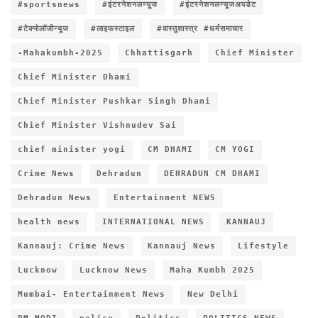
#sportsnews
#इंटरनेशनलन्यूज
#इंटरनेशनलन्यूजअपडेट
#टेक्नोलॉजीन्यूज
#लाइफस्टाइल
#वास्तुशास्त्र #धर्मसमाचार
-Mahakumbh-2025
Chhattisgarh
Chief Minister
Chief Minister Dhami
Chief Minister Pushkar Singh Dhami
Chief Minister Vishnudev Sai
chief minister yogi
CM DHAMI
CM YOGI
Crime News
Dehradun
DEHRADUN CM DHAMI
Dehradun News
Entertainment NEWS
health news
INTERNATIONAL NEWS
KANNAUJ
Kannauj: Crime News
Kannauj News
Lifestyle
Lucknow
Lucknow News
Maha Kumbh 2025
Mumbai- Entertainment News
New Delhi