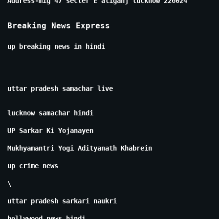
Address-mig 47 secter E aliganj lucknow 226024
Breaking News Express
up breaking news in hindi
uttar pradesh samachar live
lucknow samachar hindi
UP Sarkar Ki Yojanayen
Mukhyamantri Yogi Adityanath Khabrein
up crime news
\
uttar pradesh sarkari naukri
bollywood news hindi