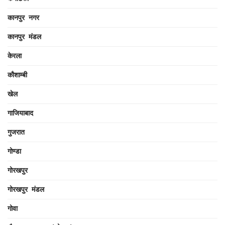
कानपुर नगर
कानपुर मंडल
केरला
कौशाम्बी
खेल
गाजियाबाद
गुजरात
गोण्डा
गोरखपुर
गोरखपुर मंडल
गोवा