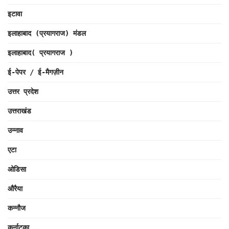
इटावा
इलाहाबाद (प्रयागराज) मंडल
इलाहाबाद( प्रयागराज )
ई-पेपर / ई-मैगज़ीन
उत्तर प्रदेश
उत्तराखंड
उन्नाव
एटा
ओडिसा
औरैया
कन्नौज
कर्नाटका