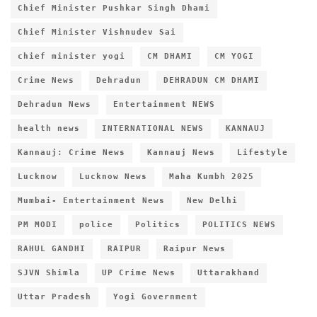
Chief Minister Pushkar Singh Dhami
Chief Minister Vishnudev Sai
chief minister yogi
CM DHAMI
CM YOGI
Crime News
Dehradun
DEHRADUN CM DHAMI
Dehradun News
Entertainment NEWS
health news
INTERNATIONAL NEWS
KANNAUJ
Kannauj: Crime News
Kannauj News
Lifestyle
Lucknow
Lucknow News
Maha Kumbh 2025
Mumbai- Entertainment News
New Delhi
PM MODI
police
Politics
POLITICS NEWS
RAHUL GANDHI
RAIPUR
Raipur News
SJVN Shimla
UP Crime News
Uttarakhand
Uttar Pradesh
Yogi Government