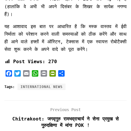
(हालांकि वे अभी भी अपने दिसंबर के शिखर के सापेक्ष नगण्य
हैं)।
यह आशावाद इस बात पर आधारित है कि मस्क वास्तव में ईवी
निर्माता को परेशान करने वाली समस्याओं को ठीक करेंगे और साथ
ही आने वाले हफ्तों में ऑस्टिन, टेक्सास में एक स्वायत्त रोबोटैक्सी
सेवा शुरू करने के अपने वादे को पूरा करेंगे।
Post Views:
270
F
T
E
W
P
P
S
a
w
m
h
r
r
h
c
i
a
a
i
i
a
Tags:
INTERNATIONAL NEWS
e
t
i
t
n
n
r
b
t
l
s
t
t
e
o
e
A
F
Previous Post
o
r
p
r
k
p
i
Chitrakoot: जगद्गुरु रामभद्राचार्य ने सेना प्रमुख से
e
गुरुदक्षिणा में मांगा POK !