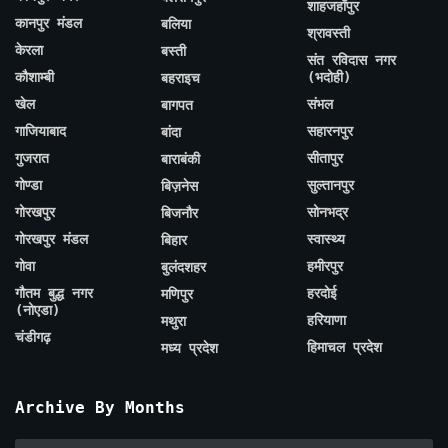
शाहजहाँपुर
कानपुर मंडल
बलिया
श्रावस्ती
केरला
बस्ती
संत रविदास नगर
कौशाम्बी
(भदोही)
बहराइच
खेल
संभल
बागपत
गाजियाबाद
सहारनपुर
बांदा
गुजरात
सीतापुर
बाराबंकी
गोण्डा
सुल्तानपुर
बिज़नेस
गोरखपुर
सोनभद्र
बिजनौर
गोरखपुर मंडल
स्वास्थ्य
बिहार
गोवा
हमीरपुर
बुलंदशहर
गौतम बुद्ध नगर
हरदोई
मणिपुर
(नोएडा)
हरियाणा
मथुरा
चंडीगढ़
हिमाचल प्रदेश
मध्य प्रदेश
Archive By Months