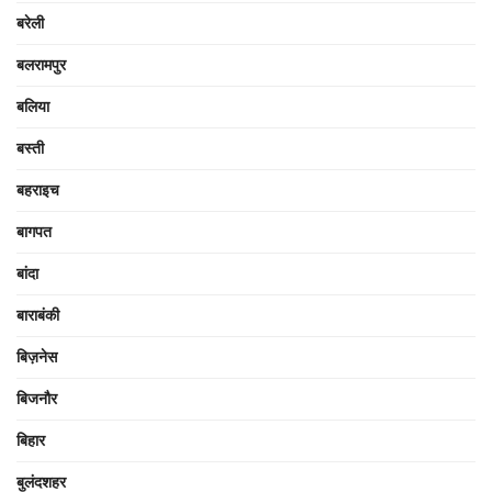
बरेली
बलरामपुर
बलिया
बस्ती
बहराइच
बागपत
बांदा
बाराबंकी
बिज़नेस
बिजनौर
बिहार
बुलंदशहर