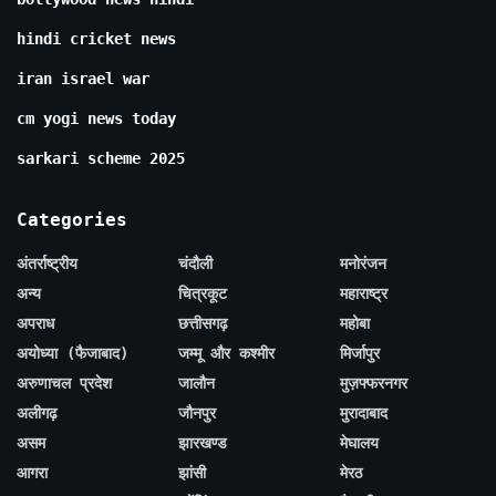
hindi cricket news
iran israel war
cm yogi news today
sarkari scheme 2025
Categories
अंतर्राष्ट्रीय
चंदौली
मनोरंजन
अन्य
चित्रकूट
महाराष्ट्र
अपराध
छत्तीसगढ़
महोबा
अयोध्या (फैजाबाद)
जम्मू और कश्मीर
मिर्जापुर
अरुणाचल प्रदेश
जालौन
मुज़फ्फरनगर
अलीगढ़
जौनपुर
मुरादाबाद
असम
झारखण्ड
मेघालय
आगरा
झांसी
मेरठ