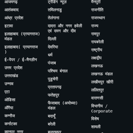
आजमगढ़
ट्रेंडिंग न्यूज़
मैनपुरी
आतंकवाद
तमिलनाडु
राजनीति
आंध्र प्रदेश
तेलंगाना
राजस्थान
इटावा
दादरा और नगर हवेली
राज्य
एवं दमन और दीव
इलाहाबाद (प्रयागराज)
रामपुर
मंडल
दिल्ली
रायबरेली
इलाहाबाद( प्रयागराज
देवरिया
राष्ट्रीय
)
धर्म
लक्षद्वीप
ई-पेपर / ई-मैगज़ीन
पंजाब
लखनऊ
उत्तर प्रदेश
पश्चिम बंगाल
लखनऊ मंडल
उत्तराखंड
पुडुचेरी
लखीमपुर खीरी
उन्नाव
प्रतापगढ़
ललितपुर
एटा
फतेहपुर
वाराणसी
ओडिसा
फैजाबाद (अयोध्या)
विभागीय /
औरैया
मंडल
Corporate
कन्नौज
बदायूँ
विशेष
कर्नाटका
बरेली
शामली
कानपुर नगर
बलरामपुर