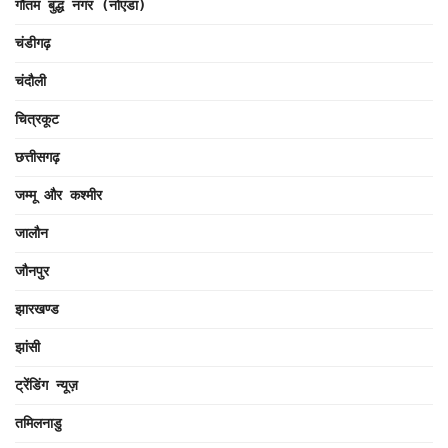
गौतम बुद्ध नगर (नोएडा)
चंडीगढ़
चंदौली
चित्रकूट
छत्तीसगढ़
जम्मू और कश्मीर
जालौन
जौनपुर
झारखण्ड
झांसी
ट्रेंडिंग न्यूज़
तमिलनाडु