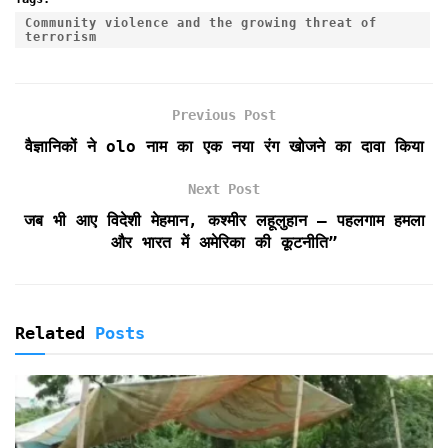
e
t
i
t
n
n
r
Community violence and the growing threat of
terrorism
b
t
l
s
t
t
e
o
e
A
F
o
r
p
r
k
p
i
Previous Post
e
वैज्ञानिकों ने olo नाम का एक नया रंग खोजने का दावा किया
n
d
Next Post
l
y
जब भी आए विदेशी मेहमान, कश्मीर लहूलुहान – पहलगाम हमला
और भारत में अमेरिका की कूटनीति”
Related
Posts