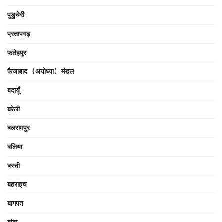
पुडुचेरी
प्रतापगढ़
फतेहपुर
फैजाबाद (अयोध्या) मंडल
बदायूँ
बरेली
बलरामपुर
बलिया
बस्ती
बहराइच
बागपत
बांदा