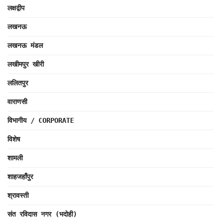
लक्षद्वीप
लखनऊ
लखनऊ मंडल
लखीमपुर खीरी
ललितपुर
वाराणसी
विभागीय / CORPORATE
विशेष
शामली
शाहजहाँपुर
श्रावस्ती
संत रविदास नगर (भदोही)