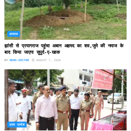
अपराध
झांसी से प्रयागराज पहुंचा अबान अहमद का शव,जुमे की नमाज के
बाद किया जाएगा सुपुर्द-ए-खाक
BY
NEWS-EDITOR
AUGUST 7, 2026
उत्तर प्रदेश