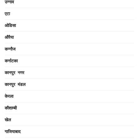
उन्नाव
एटा
ओडिसा
औरैया
कन्नौज
कर्नाटका
कानपुर नगर
कानपुर मंडल
केरला
कौशाम्बी
खेल
गाजियाबाद