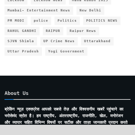
Lucknow
Lucknow News
Maha Kumbh 2025
Mumbai- Entertainment News
New Delhi
PM MODI
police
Politics
POLITICS NEWS
RAHUL GANDHI
RAIPUR
Raipur News
SJVN Shimla
UP Crime News
Uttarakhand
Uttar Pradesh
Yogi Government
About Us
ब्रेकिंग न्यूज़ एक्सप्रेस आपको सबसे तेज़ और विश्वसनीय खबरें पहुंचाने का
भरोसेमंद स्रोत है। हम राष्ट्रीय, अंतरराष्ट्रीय, राजनीति, खेल, मनोरंजन
और व्यापार सहित विभिन्न विषयों पर सटीक और ताज़ा जानकारी प्रदान करते
हैं। हमारी समर्पित टीम आपको निष्पक्ष, विश्वसनीय और समय पर अपडेट देने