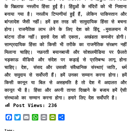
के खिलाफ नस्लीय हिंसा हुईं है। हिंदुओं के मंदिरों को भी निशाना
बनाया गया है। नस्लीय टिप्पणीयां हुईं हैं, लेकिन पाकिस्तान और
बांग्लादेश जैसी नहीं। हमें इस तरह की सामुदायिक हिंसा से बचना
होगा। राजनैतिक लाभ लेने के लिए देश को हिंदू -मुसलमान में
बांटना ठीक नहीं। इससे देश की एकता, अखंडता कमजोर होगी।
साम्प्रदायिक हिंसा को किसी भी तरीके का राजनैतिक संरक्षण नहीं
मिलाना चाहिए। नफ़रती बयानबाजी और सोशलमीडिया पर फ़ैलते
भड़काऊ वीडियो और संदेश पर कड़ाई से प्रतिबन्ध लागू होना
चाहिए। देश, संसद और उसकी संवैधानिक संस्थाएं जाति, धर्म
और समुदाय से सर्वोपरी हैं। हमें उनका सम्मान करना होगा। हमें
किसी कानून या बिल से असहमति है तो देश में अदालत और
कानून भी है। हिंसा और अपनी तागत दिखाने के बजाय हमें ऐसी
संस्थाओ का सम्मान करना होगा। हमारे लिए देश सर्वोपरि है।
Post Views:
236
F
T
E
W
P
P
S
a
w
m
h
r
r
h
c
i
a
a
i
i
a
Tags: