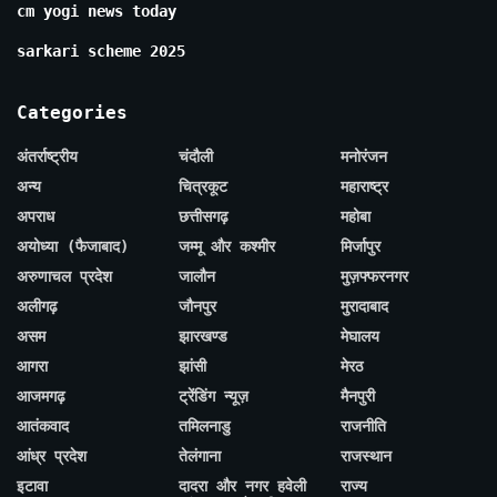
cm yogi news today
sarkari scheme 2025
Categories
अंतर्राष्ट्रीय
चंदौली
मनोरंजन
अन्य
चित्रकूट
महाराष्ट्र
अपराध
छत्तीसगढ़
महोबा
अयोध्या (फैजाबाद)
जम्मू और कश्मीर
मिर्जापुर
अरुणाचल प्रदेश
जालौन
मुज़फ्फरनगर
अलीगढ़
जौनपुर
मुरादाबाद
असम
झारखण्ड
मेघालय
आगरा
झांसी
मेरठ
आजमगढ़
ट्रेंडिंग न्यूज़
मैनपुरी
आतंकवाद
तमिलनाडु
राजनीति
आंध्र प्रदेश
तेलंगाना
राजस्थान
इटावा
दादरा और नगर हवेली
राज्य