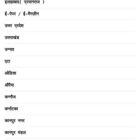
इलाहाबाद( प्रयागराज )
ई-पेपर / ई-मैगज़ीन
उत्तर प्रदेश
उत्तराखंड
उन्नाव
एटा
ओडिसा
औरैया
कन्नौज
कर्नाटका
कानपुर नगर
कानपुर मंडल