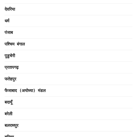
देवरिया
धर्म
पंजाब
पश्चिम बंगाल
पुडुचेरी
प्रतापगढ़
फतेहपुर
फैजाबाद (अयोध्या) मंडल
बदायूँ
बरेली
बलरामपुर
बलिया