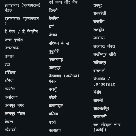
एवं दमन और दीव
इलाहाबाद (प्रयागराज)
रामपुर
मंडल
दिल्ली
रायबरेली
इलाहाबाद( प्रयागराज
देवरिया
राष्ट्रीय
)
धर्म
लक्षद्वीप
ई-पेपर / ई-मैगज़ीन
पंजाब
लखनऊ
उत्तर प्रदेश
पश्चिम बंगाल
लखनऊ मंडल
उत्तराखंड
पुडुचेरी
लखीमपुर खीरी
उन्नाव
प्रतापगढ़
ललितपुर
एटा
फतेहपुर
वाराणसी
ओडिसा
फैजाबाद (अयोध्या)
विभागीय /
औरैया
मंडल
Corporate
कन्नौज
बदायूँ
विशेष
कर्नाटका
बरेली
शामली
कानपुर नगर
बलरामपुर
शाहजहाँपुर
कानपुर मंडल
बलिया
श्रावस्ती
केरला
बस्ती
संत रविदास नगर
कौशाम्बी
(भदोही)
बहराइच