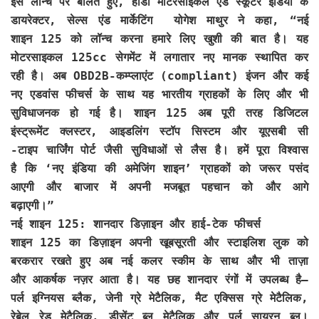
इस लॉन्च पर बोलते हुए,
होंडा मोटरसाइकल एंड स्कूटर इंडिया के
डायरेक्टर, सेल्स एंड मार्केटिंग योगेश माथुर
ने कहा, “नई
शाइन 125 को लॉन्च करना हमारे लिए खुशी की बात है। यह
मोटरसाइकल 125cc सेगमेंट में लगातार नए मानक स्थापित कर
रही है। अब OBD2B-कम्‍प्‍लाएंट (compliant) इंजन और कई
नए एडवांस फीचर्स के साथ यह भारतीय ग्राहकों के लिए और भी
सुविधाजनक हो गई है। शाइन 125 अब
पूरी
तरह डिजिटल
इंस्ट्रूमेंट क्लस्टर, आइडलिंग स्टॉप सिस्टम और यूएसबी सी
-टाइप चार्जिंग पोर्ट जैसी सुविधाओं से लैस है। हमें पूरा विश्वास
है कि ‘नए इंडिया की अमेजिंग शाइन’ ग्राहकों को जरूर पसंद
आएगी और बाजार में अपनी मजबूत पहचान को और आगे
बढ़ाएगी।”
नई शाइन 125: शानदार डिज़ाइन और हाई-टेक फीचर्स
शाइन 125 का डिज़ाइन अपनी खूबसूरती और स्टाइलिश लुक को
बरकरार रखते हुए अब नई कलर स्कीम के साथ और भी ताज़ा
और आकर्षक नज़र आता है। यह छह शानदार रंगों में उपलब्ध है—
पर्ल इग्नियस ब्लैक, जेनी ग्रे मेटैलिक, मैट एक्सिस ग्रे मेटैलिक,
रेबेल रेड मेटैलिक, डीसेंट ब्लू मेटैलिक और पर्ल सायरन ब्लू।