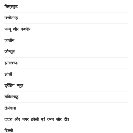
चित्रकूट
छत्तीसगढ़
जम्मू और कश्मीर
जालौन
जौनपुर
झारखण्ड
झांसी
ट्रेंडिंग न्यूज़
तमिलनाडु
तेलंगाना
दादरा और नगर हवेली एवं दमन और दीव
दिल्ली