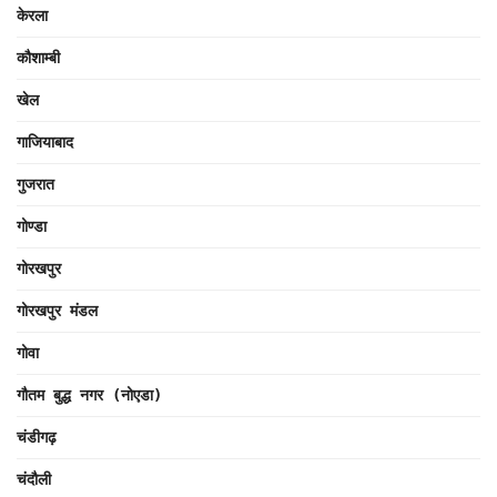
केरला
कौशाम्बी
खेल
गाजियाबाद
गुजरात
गोण्डा
गोरखपुर
गोरखपुर मंडल
गोवा
गौतम बुद्ध नगर (नोएडा)
चंडीगढ़
चंदौली