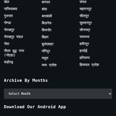
खेल
संभल
बागपत
गाजियाबाद
सहारनपुर
बांदा
गुजरात
सीतापुर
बाराबंकी
गोण्डा
सुल्तानपुर
बिज़नेस
गोरखपुर
सोनभद्र
बिजनौर
गोरखपुर मंडल
स्वास्थ्य
बिहार
गोवा
हमीरपुर
बुलंदशहर
गौतम बुद्ध नगर
हरदोई
मणिपुर
(नोएडा)
हरियाणा
मथुरा
चंडीगढ़
हिमाचल प्रदेश
मध्य प्रदेश
Archive By Months
Archive
By
Months
Download Our Android App