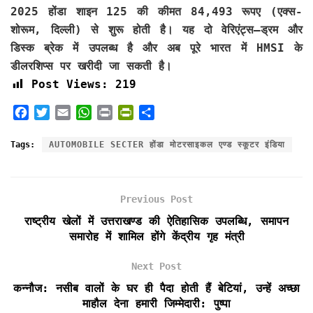
2025 होंडा शाइन 125 की कीमत 84,493 रूपए (एक्स-
शोरूम, दिल्ली) से शुरू होती है। यह दो वेरिएंट्स—ड्रम और
डिस्क ब्रेक में उपलब्ध है और अब पूरे भारत में HMSI के
डीलरशिप्स पर खरीदी जा सकती है।
Post Views:
219
F
T
E
W
P
P
S
a
w
m
h
r
r
h
c
i
a
a
i
i
a
Tags:
AUTOMOBILE SECTER होंडा मोटरसाइकल एण्‍ड स्‍कूटर इंडिया
e
t
i
t
n
n
r
b
t
l
s
t
t
e
o
e
A
F
Previous Post
o
r
p
r
k
p
i
राष्ट्रीय खेलों में उत्तराखण्ड की ऐतिहासिक उपलब्धि, समापन
e
समारोह में शामिल होंगे केंद्रीय गृह मंत्री
n
d
Next Post
l
कन्नौज: नसीब वालों के घर ही पैदा होती हैं बेटियां, उन्हें अच्छा
y
माहौल देना हमारी जिम्मेदारी: पुष्पा