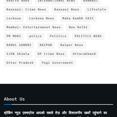
health news
INTERNATIONAL NEWS
KANNAUJ
Kannauj: Crime News
Kannauj News
Lifestyle
Lucknow
Lucknow News
Maha Kumbh 2025
Mumbai- Entertainment News
New Delhi
PM MODI
police
Politics
POLITICS NEWS
RAHUL GANDHI
RAIPUR
Raipur News
SJVN Shimla
UP Crime News
Uttarakhand
Uttar Pradesh
Yogi Government
About Us
ब्रेकिंग न्यूज़ एक्सप्रेस आपको सबसे तेज़ और विश्वसनीय खबरें पहुंचाने का