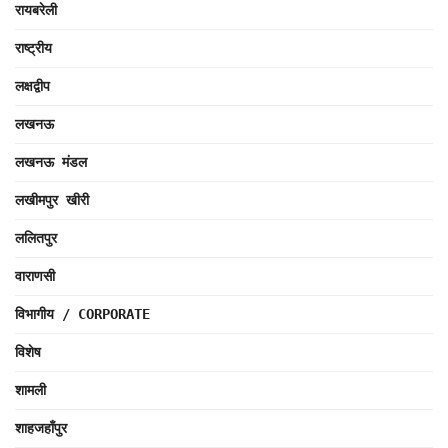
रायबरेली
राष्ट्रीय
लक्षद्वीप
लखनऊ
लखनऊ मंडल
लखीमपुर खीरी
ललितपुर
वाराणसी
विभागीय / CORPORATE
विशेष
शामली
शाहजहाँपुर