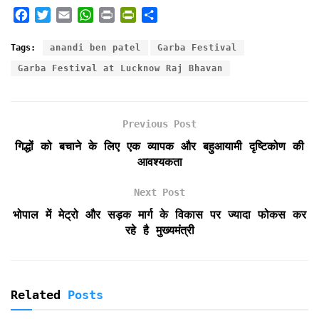
F
T
E
W
P
P
S
a
w
m
h
r
r
h
c
i
a
a
i
i
a
Tags:
anandi ben patel
Garba Festival
e
t
i
t
n
n
r
Garba Festival at Lucknow Raj Bhavan
b
t
l
s
t
t
e
o
e
A
F
o
r
p
r
k
p
i
Previous Post
e
गिद्धों को बचाने के लिए एक व्यापक और बहुआयामी दृष्टिकोण की
n
आवश्यकता
d
l
Next Post
y
भोपाल में मेट्रो और सड़क मार्ग के विकास पर ज्यादा फोकस कर
रहे है मुख्यमंत्री
Related
Posts