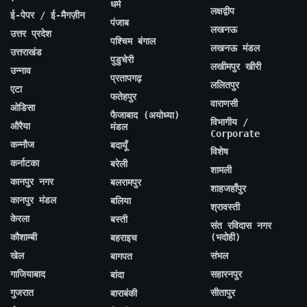
धर्म
लक्षद्वीप
ई-पेपर / ई-मैगज़ीन
पंजाब
लखनऊ
उत्तर प्रदेश
पश्चिम बंगाल
लखनऊ मंडल
उत्तराखंड
पुडुचेरी
लखीमपुर खीरी
उन्नाव
प्रतापगढ़
ललितपुर
एटा
फतेहपुर
वाराणसी
ओडिसा
फैजाबाद (अयोध्या)
विभागीय /
औरैया
मंडल
Corporate
कन्नौज
बदायूँ
विशेष
कर्नाटका
बरेली
शामली
कानपुर नगर
बलरामपुर
शाहजहाँपुर
कानपुर मंडल
बलिया
श्रावस्ती
केरला
बस्ती
संत रविदास नगर
कौशाम्बी
(भदोही)
बहराइच
खेल
संभल
बागपत
गाजियाबाद
सहारनपुर
बांदा
गुजरात
सीतापुर
बाराबंकी