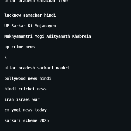
uttar pradesh samachar live
lucknow samachar hindi
UP Sarkar Ki Yojanayen
Mukhyamantri Yogi Adityanath Khabrein
up crime news
\
uttar pradesh sarkari naukri
bollywood news hindi
hindi cricket news
iran israel war
cm yogi news today
sarkari scheme 2025