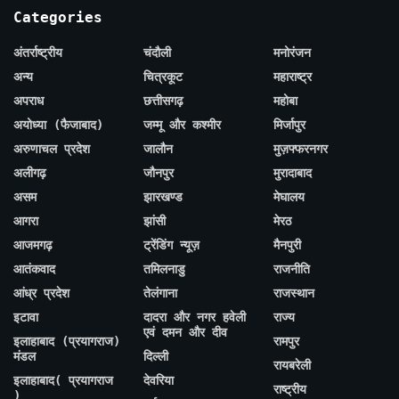
Categories
अंतर्राष्ट्रीय
चंदौली
मनोरंजन
अन्य
चित्रकूट
महाराष्ट्र
अपराध
छत्तीसगढ़
महोबा
अयोध्या (फैजाबाद)
जम्मू और कश्मीर
मिर्जापुर
अरुणाचल प्रदेश
जालौन
मुज़फ्फरनगर
अलीगढ़
जौनपुर
मुरादाबाद
असम
झारखण्ड
मेघालय
आगरा
झांसी
मेरठ
आजमगढ़
ट्रेंडिंग न्यूज़
मैनपुरी
आतंकवाद
तमिलनाडु
राजनीति
आंध्र प्रदेश
तेलंगाना
राजस्थान
इटावा
दादरा और नगर हवेली
राज्य
एवं दमन और दीव
इलाहाबाद (प्रयागराज)
रामपुर
मंडल
दिल्ली
रायबरेली
इलाहाबाद( प्रयागराज
देवरिया
राष्ट्रीय
)