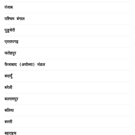
पंजाब
पश्चिम बंगाल
पुडुचेरी
प्रतापगढ़
फतेहपुर
फैजाबाद (अयोध्या) मंडल
बदायूँ
बरेली
बलरामपुर
बलिया
बस्ती
बहराइच