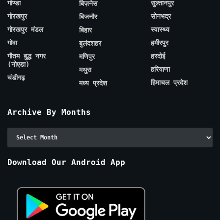
गोण्डा
सुल्तानपुर
बिज़नेस
गोरखपुर
सोनभद्र
बिजनौर
गोरखपुर मंडल
स्वास्थ्य
बिहार
गोवा
हमीरपुर
बुलंदशहर
गौतम बुद्ध नगर
हरदोई
मणिपुर
(नोएडा)
हरियाणा
मथुरा
चंडीगढ़
हिमाचल प्रदेश
मध्य प्रदेश
Archive By Months
Archive
By
Months
Download Our Android App