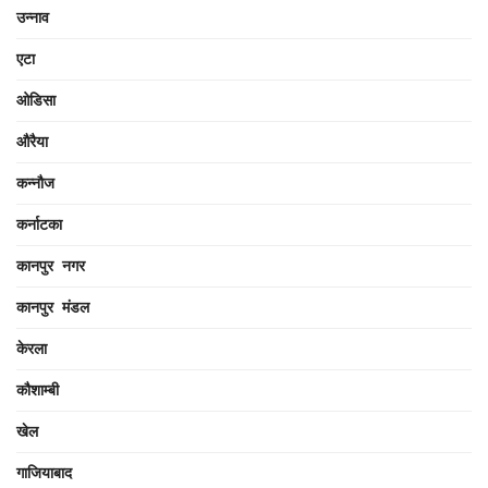
उन्नाव
एटा
ओडिसा
औरैया
कन्नौज
कर्नाटका
कानपुर नगर
कानपुर मंडल
केरला
कौशाम्बी
खेल
गाजियाबाद