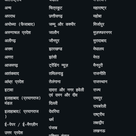
अन्य
चित्रकूट
महाराष्ट्र
अपराध
छत्तीसगढ़
महोबा
अयोध्या (फैजाबाद)
जम्मू और कश्मीर
मिर्जापुर
अरुणाचल प्रदेश
जालौन
मुज़फ्फरनगर
अलीगढ़
जौनपुर
मुरादाबाद
असम
झारखण्ड
मेघालय
आगरा
झांसी
मेरठ
आजमगढ़
ट्रेंडिंग न्यूज़
मैनपुरी
आतंकवाद
तमिलनाडु
राजनीति
आंध्र प्रदेश
तेलंगाना
राजस्थान
इटावा
दादरा और नगर हवेली
राज्य
एवं दमन और दीव
इलाहाबाद (प्रयागराज)
रामपुर
मंडल
दिल्ली
रायबरेली
इलाहाबाद( प्रयागराज
देवरिया
राष्ट्रीय
)
धर्म
लक्षद्वीप
ई-पेपर / ई-मैगज़ीन
पंजाब
लखनऊ
उत्तर प्रदेश
पश्चिम बंगाल