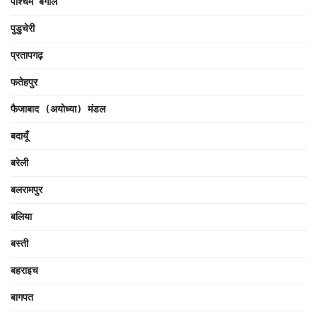
पश्चिम बंगाल
पुडुचेरी
प्रतापगढ़
फतेहपुर
फैजाबाद (अयोध्या) मंडल
बदायूँ
बरेली
बलरामपुर
बलिया
बस्ती
बहराइच
बागपत