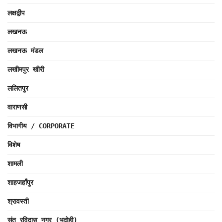
लक्षद्वीप
लखनऊ
लखनऊ मंडल
लखीमपुर खीरी
ललितपुर
वाराणसी
विभागीय / CORPORATE
विशेष
शामली
शाहजहाँपुर
श्रावस्ती
संत रविदास नगर (भदोही)