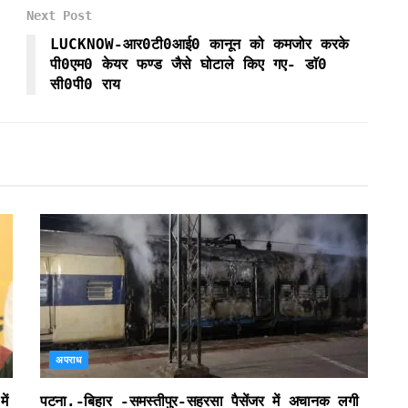
Next Post
LUCKNOW-आर0टी0आई0 कानून को कमजोर करके
पी0एम0 केयर फण्ड जैसे घोटाले किए गए- डाॅ0
सी0पी0 राय
अपराध
ें
पटना.-बिहार -समस्तीपुर-सहरसा पैसेंजर में अचानक लगी