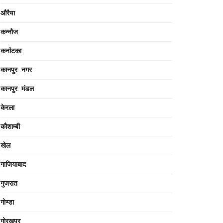
औरैया
कन्नौज
कर्नाटका
कानपुर नगर
कानपुर मंडल
केरला
कौशाम्बी
खेल
गाजियाबाद
गुजरात
गोण्डा
गोरखपुर