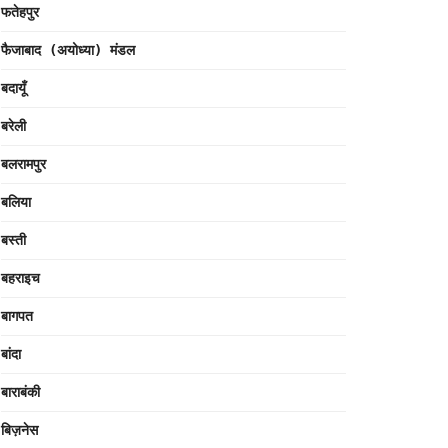
फतेहपुर
फैजाबाद (अयोध्या) मंडल
बदायूँ
बरेली
बलरामपुर
बलिया
बस्ती
बहराइच
बागपत
बांदा
बाराबंकी
बिज़नेस