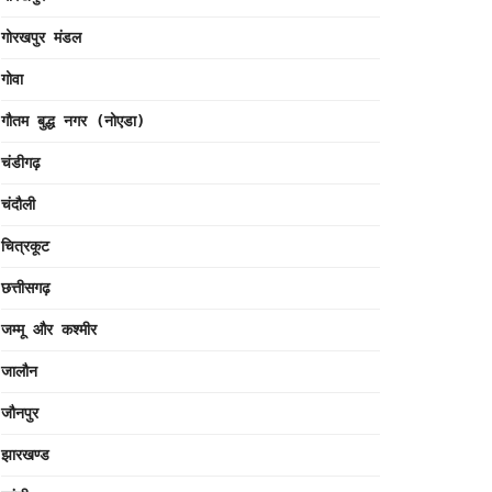
गोरखपुर मंडल
गोवा
गौतम बुद्ध नगर (नोएडा)
चंडीगढ़
चंदौली
चित्रकूट
छत्तीसगढ़
जम्मू और कश्मीर
जालौन
जौनपुर
झारखण्ड