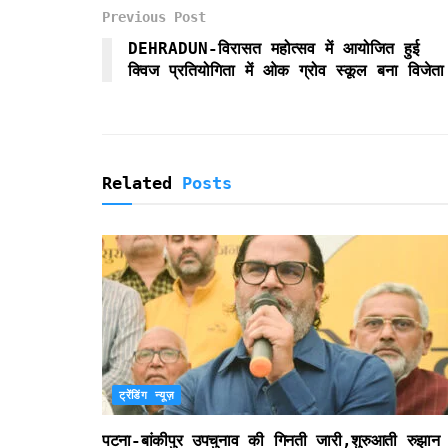
b
t
l
s
t
t
e
Previous Post
o
e
A
F
DEHRADUN-विरासत महोत्सव में आयोजित हुई
o
r
p
r
क्विज प्रतियोगिता में ओक ग्रोव स्कूल बना विजेता
k
p
i
e
n
d
l
Related
Posts
y
ट्रेंडिंग न्यूज़
पटना-बांकीपुर उपचुनाव की गिनती जारी,शुरुआती रुझान म