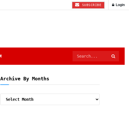
Login
SUBSCRIBE
ष
Archive By Months
Archive
By
Months