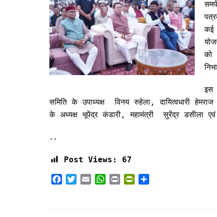
समर
पत्
कई 
योज
को 
निभा
इस
समिति के उपाध्यक्ष विनय रुहेला, दायित्वधारी हेमराज
के अध्यक्ष भूपेंद्र कंडारी, महामंत्री सुरेंद्र डसीला 
..
Post Views:
67
F
T
E
W
P
P
S
a
w
m
h
r
r
h
c
i
a
a
i
i
a
e
t
i
t
n
n
r