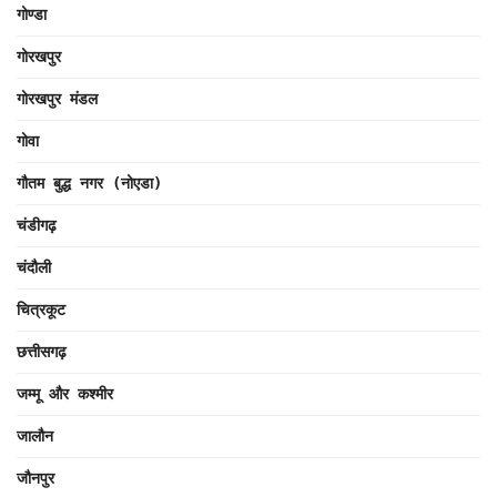
गोण्डा
गोरखपुर
गोरखपुर मंडल
गोवा
गौतम बुद्ध नगर (नोएडा)
चंडीगढ़
चंदौली
चित्रकूट
छत्तीसगढ़
जम्मू और कश्मीर
जालौन
जौनपुर