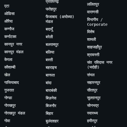
प्रतापगढ़
ललितपुर
एटा
फतेहपुर
वाराणसी
ओडिसा
फैजाबाद (अयोध्या)
विभागीय /
औरैया
मंडल
Corporate
कन्नौज
बदायूँ
विशेष
कर्नाटका
बरेली
शामली
कानपुर नगर
बलरामपुर
शाहजहाँपुर
कानपुर मंडल
बलिया
श्रावस्ती
केरला
बस्ती
संत रविदास नगर
कौशाम्बी
(भदोही)
बहराइच
खेल
संभल
बागपत
गाजियाबाद
सहारनपुर
बांदा
गुजरात
सीतापुर
बाराबंकी
गोण्डा
सुल्तानपुर
बिज़नेस
गोरखपुर
सोनभद्र
बिजनौर
गोरखपुर मंडल
स्वास्थ्य
बिहार
गोवा
हमीरपुर
बुलंदशहर