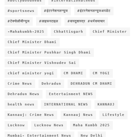
#Bollywoodnews
#internationalnews
#sportsnews
#इंटरनेशनलन्यूज
#इंटरनेशनलन्यूजअपडेट
#टेक्नोलॉजीन्यूज
#लाइफस्टाइल
#वास्तुशास्त्र #धर्मसमाचार
-Mahakumbh-2025
Chhattisgarh
Chief Minister
Chief Minister Dhami
Chief Minister Pushkar Singh Dhami
Chief Minister Vishnudev Sai
chief minister yogi
CM DHAMI
CM YOGI
Crime News
Dehradun
DEHRADUN CM DHAMI
Dehradun News
Entertainment NEWS
health news
INTERNATIONAL NEWS
KANNAUJ
Kannauj: Crime News
Kannauj News
Lifestyle
Lucknow
Lucknow News
Maha Kumbh 2025
Mumbai- Entertainment News
New Delhi