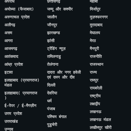
अपराध
छत्तीसगढ़
महोबा
अयोध्या (फैजाबाद)
जम्मू और कश्मीर
मिर्जापुर
अरुणाचल प्रदेश
जालौन
मुज़फ्फरनगर
अलीगढ़
जौनपुर
मुरादाबाद
असम
झारखण्ड
मेघालय
आगरा
झांसी
मेरठ
आजमगढ़
ट्रेंडिंग न्यूज़
मैनपुरी
आतंकवाद
तमिलनाडु
राजनीति
आंध्र प्रदेश
तेलंगाना
राजस्थान
इटावा
दादरा और नगर हवेली
राज्य
एवं दमन और दीव
इलाहाबाद (प्रयागराज)
रामपुर
मंडल
दिल्ली
रायबरेली
इलाहाबाद( प्रयागराज
देवरिया
राष्ट्रीय
)
धर्म
लक्षद्वीप
ई-पेपर / ई-मैगज़ीन
पंजाब
लखनऊ
उत्तर प्रदेश
पश्चिम बंगाल
लखनऊ मंडल
उत्तराखंड
पुडुचेरी
लखीमपुर खीरी
उन्नाव