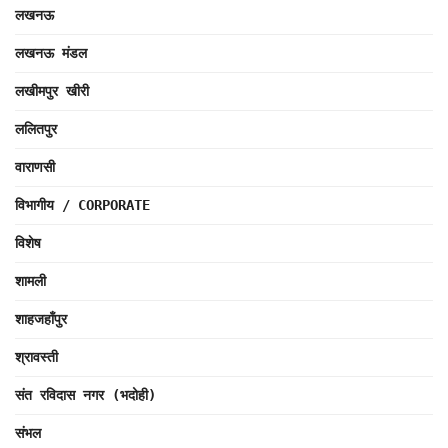
लखनऊ
लखनऊ मंडल
लखीमपुर खीरी
ललितपुर
वाराणसी
विभागीय / CORPORATE
विशेष
शामली
शाहजहाँपुर
श्रावस्ती
संत रविदास नगर (भदोही)
संभल