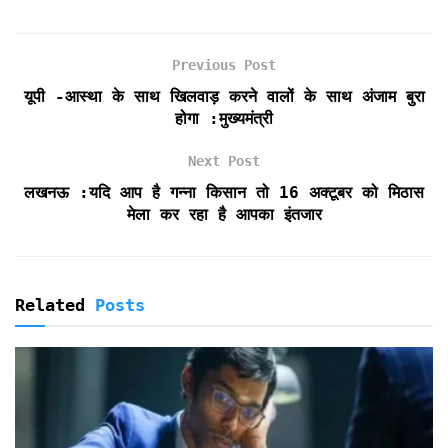
o
e
A
F
o
r
p
r
k
p
i
Previous Post
e
यूपी -आस्था के साथ खिलवाड़ करने वालों के साथ अंजाम बुरा
n
होगा :मुख्यमंत्री
d
l
Next Post
y
लखनऊ :यदि आप है गन्ना किसान तो 16 अक्टूबर को मिठास
मेला कर रहा है आपका इंतजार
Related
Posts