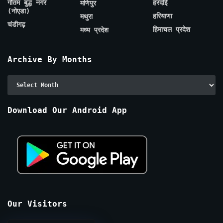
गौतम बुद्ध नगर
हरदोई
मणिपुर
(नोएडा)
हरियाणा
मथुरा
चंडीगढ़
हिमाचल प्रदेश
मध्य प्रदेश
Archive By Months
Archive
By
Months
Download Our Android App
Our Visitors