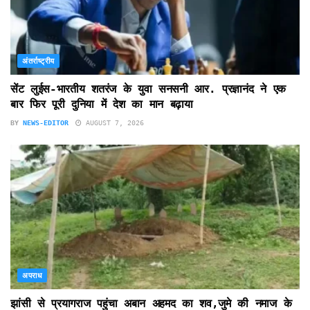
अंतर्राष्ट्रीय
सेंट लुईस-भारतीय शतरंज के युवा सनसनी आर. प्रज्ञानंद ने एक
बार फिर पूरी दुनिया में देश का मान बढ़ाया
BY
NEWS-EDITOR
AUGUST 7, 2026
अपराध
झांसी से प्रयागराज पहुंचा अबान अहमद का शव,जुमे की नमाज के