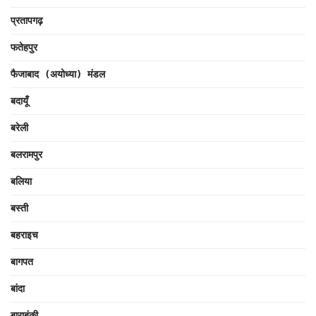
प्रतापगढ़
फतेहपुर
फैजाबाद (अयोध्या) मंडल
बदायूँ
बरेली
बलरामपुर
बलिया
बस्ती
बहराइच
बागपत
बांदा
बाराबंकी