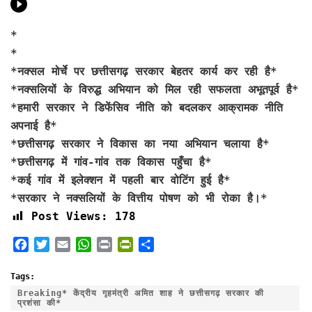
*
*
*
नक्सल मोर्चे पर छत्तीसगढ़ सरकार बेहतर कार्य कर रही है*
*नक्सलियों के विरुद्ध अभियान को मिल रही सफलता अभूतपूर्व है*
*हमारी सरकार ने डिफेंसिव नीति को बदलकर आक्रामक नीति
अपनाई है*
*छत्तीसगढ़ सरकार ने विकास का नया अभियान चलाया है*
*छत्तीसगढ़ में गांव-गांव तक विकास पहुँचा है*
*कई गांव में इलेक्शन में पहली बार वोटिंग हुई है*
*सरकार ने नक्सलियों के वित्तीय पोषण को भी रोका है।*
Post Views:
178
F
T
E
W
P
P
S
a
w
m
h
r
r
h
c
i
a
a
i
i
a
Tags:
e
t
i
t
n
n
r
Breaking* केंद्रीय गृहमंत्री अमित शाह ने छत्तीसगढ़ सरकार की
प्रशंसा की*
b
t
l
s
t
t
e