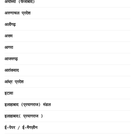
अयोध्या (फैजाबाद)
अरुणाचल प्रदेश
अलीगढ़
असम
आगरा
आजमगढ़
आतंकवाद
आंध्र प्रदेश
इटावा
इलाहाबाद (प्रयागराज) मंडल
इलाहाबाद( प्रयागराज )
ई-पेपर / ई-मैगज़ीन