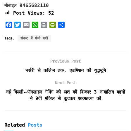
मोबाइल 9465682110
Post Views:
52
F
T
E
W
P
P
S
a
w
m
h
r
r
h
c
i
a
a
i
i
a
Tags:
संकट में फंसे पक्षी
e
t
i
t
n
n
r
b
t
l
s
t
t
e
o
e
A
F
Previous Post
o
r
p
r
k
p
i
नर्सरी से कॉलेज तक, एडमिशन की युद्धभूमि
e
n
Next Post
d
नई दिल्ली-ऑनलाइन गेमिंग की लत की शिकार 3 नाबालिग बहनों
l
ने 9वी मंजिल से कूदकर आत्महत्या की
y
Related
Posts