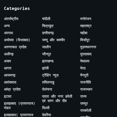
Categories
अंतर्राष्ट्रीय
चंदौली
मनोरंजन
अन्य
चित्रकूट
महाराष्ट्र
अपराध
छत्तीसगढ़
महोबा
अयोध्या (फैजाबाद)
जम्मू और कश्मीर
मिर्जापुर
अरुणाचल प्रदेश
जालौन
मुज़फ्फरनगर
अलीगढ़
जौनपुर
मुरादाबाद
असम
झारखण्ड
मेघालय
आगरा
झांसी
मेरठ
आजमगढ़
ट्रेंडिंग न्यूज़
मैनपुरी
आतंकवाद
तमिलनाडु
राजनीति
आंध्र प्रदेश
तेलंगाना
राजस्थान
इटावा
दादरा और नगर हवेली
राज्य
एवं दमन और दीव
इलाहाबाद (प्रयागराज)
रामपुर
मंडल
दिल्ली
रायबरेली
इलाहाबाद( प्रयागराज
देवरिया