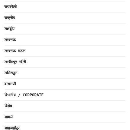
रायबरेली
राष्ट्रीय
लक्षद्वीप
लखनऊ
लखनऊ मंडल
लखीमपुर खीरी
ललितपुर
वाराणसी
विभागीय / CORPORATE
विशेष
शामली
शाहजहाँपुर