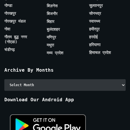
गोण्डा
सुल्तानपुर
बिज़नेस
गोरखपुर
सोनभद्र
बिजनौर
गोरखपुर मंडल
स्वास्थ्य
बिहार
गोवा
हमीरपुर
बुलंदशहर
गौतम बुद्ध नगर
हरदोई
मणिपुर
(नोएडा)
हरियाणा
मथुरा
चंडीगढ़
हिमाचल प्रदेश
मध्य प्रदेश
Archive By Months
Archive
By
Months
Download Our Android App