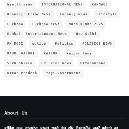
health news
INTERNATIONAL NEWS
KANNAUJ
Kannauj: Crime News
Kannauj News
Lifestyle
Lucknow
Lucknow News
Maha Kumbh 2025
Mumbai- Entertainment News
New Delhi
PM MODI
police
Politics
POLITICS NEWS
RAHUL GANDHI
RAIPUR
Raipur News
SJVN Shimla
UP Crime News
Uttarakhand
Uttar Pradesh
Yogi Government
About Us
ब्रेकिंग न्यूज़ एक्सप्रेस आपको सबसे तेज़ और विश्वसनीय खबरें पहुंचाने का