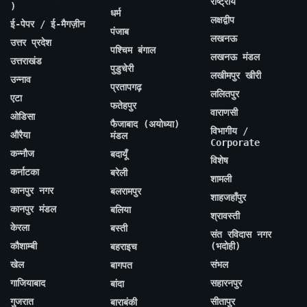
राष्ट्रीय
)
धर्म
लक्षद्वीप
ई-पेपर / ई-मैगज़ीन
पंजाब
लखनऊ
उत्तर प्रदेश
पश्चिम बंगाल
लखनऊ मंडल
उत्तराखंड
पुडुचेरी
लखीमपुर खीरी
उन्नाव
प्रतापगढ़
ललितपुर
एटा
फतेहपुर
वाराणसी
ओडिसा
फैजाबाद (अयोध्या)
विभागीय /
औरैया
मंडल
Corporate
कन्नौज
बदायूँ
विशेष
कर्नाटका
बरेली
शामली
कानपुर नगर
बलरामपुर
शाहजहाँपुर
कानपुर मंडल
बलिया
श्रावस्ती
केरला
बस्ती
संत रविदास नगर
कौशाम्बी
(भदोही)
बहराइच
खेल
संभल
बागपत
गाजियाबाद
सहारनपुर
बांदा
गुजरात
सीतापुर
बाराबंकी