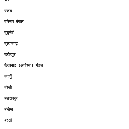
पंजाब
पश्चिम बंगाल
पुडुचेरी
प्रतापगढ़
फतेहपुर
फैजाबाद (अयोध्या) मंडल
बदायूँ
बरेली
बलरामपुर
बलिया
बस्ती