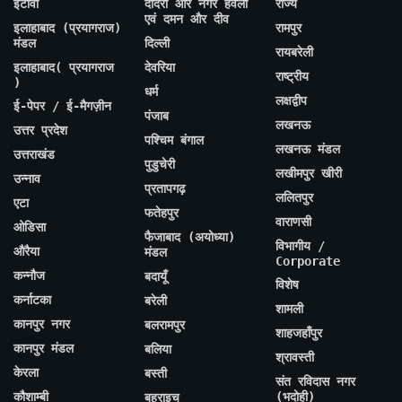
इटावा
दादरा और नगर हवेली
राज्य
एवं दमन और दीव
इलाहाबाद (प्रयागराज)
रामपुर
मंडल
दिल्ली
रायबरेली
इलाहाबाद( प्रयागराज
देवरिया
राष्ट्रीय
)
धर्म
लक्षद्वीप
ई-पेपर / ई-मैगज़ीन
पंजाब
लखनऊ
उत्तर प्रदेश
पश्चिम बंगाल
लखनऊ मंडल
उत्तराखंड
पुडुचेरी
लखीमपुर खीरी
उन्नाव
प्रतापगढ़
ललितपुर
एटा
फतेहपुर
वाराणसी
ओडिसा
फैजाबाद (अयोध्या)
विभागीय /
औरैया
मंडल
Corporate
कन्नौज
बदायूँ
विशेष
कर्नाटका
बरेली
शामली
कानपुर नगर
बलरामपुर
शाहजहाँपुर
कानपुर मंडल
बलिया
श्रावस्ती
केरला
बस्ती
संत रविदास नगर
कौशाम्बी
(भदोही)
बहराइच