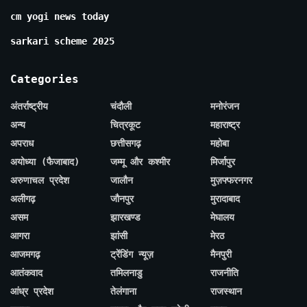
cm yogi news today
sarkari scheme 2025
Categories
अंतर्राष्ट्रीय
चंदौली
मनोरंजन
अन्य
चित्रकूट
महाराष्ट्र
अपराध
छत्तीसगढ़
महोबा
अयोध्या (फैजाबाद)
जम्मू और कश्मीर
मिर्जापुर
अरुणाचल प्रदेश
जालौन
मुज़फ्फरनगर
अलीगढ़
जौनपुर
मुरादाबाद
असम
झारखण्ड
मेघालय
आगरा
झांसी
मेरठ
आजमगढ़
ट्रेंडिंग न्यूज़
मैनपुरी
आतंकवाद
तमिलनाडु
राजनीति
आंध्र प्रदेश
तेलंगाना
राजस्थान