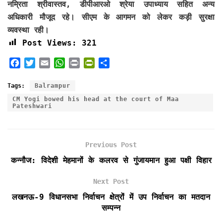
नम्रिता श्रीवास्तव, डीपीआरओ श्रेया उपाध्याय सहित अन्य
अधिकारी मौजूद रहे। सीएम के आगमन को लेकर कड़ी सुरक्षा
व्यवस्था रही।
Post Views:
321
F
T
E
W
P
P
S
a
w
m
h
r
r
h
c
i
a
a
i
i
a
Tags:
Balrampur
e
t
i
t
n
n
r
CM Yogi bowed his head at the court of Maa
b
t
l
s
t
t
e
Pateshwari
o
e
A
F
o
r
p
r
k
p
i
Previous Post
e
कन्नौज: विदेशी मेहमानों के कलरव से गुंजायमान हुआ पक्षी विहार
n
d
Next Post
l
y
लखनऊ-9 विधानसभा निर्वाचन क्षेत्रों में उप निर्वाचन का मतदान
सम्पन्न