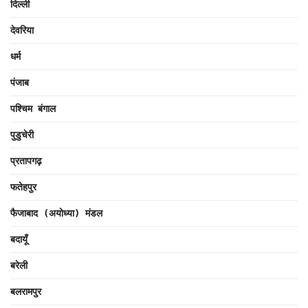
दिल्ली
देवरिया
धर्म
पंजाब
पश्चिम बंगाल
पुडुचेरी
प्रतापगढ़
फतेहपुर
फैजाबाद (अयोध्या) मंडल
बदायूँ
बरेली
बलरामपुर