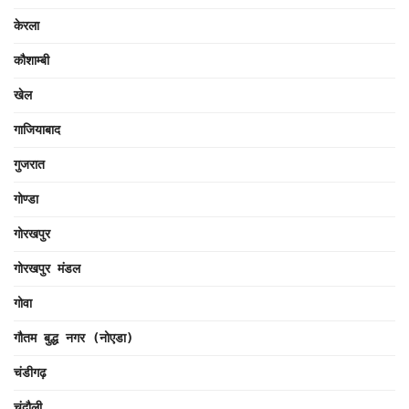
केरला
कौशाम्बी
खेल
गाजियाबाद
गुजरात
गोण्डा
गोरखपुर
गोरखपुर मंडल
गोवा
गौतम बुद्ध नगर (नोएडा)
चंडीगढ़
चंदौली