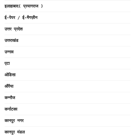
इलाहाबाद( प्रयागराज )
ई-पेपर / ई-मैगज़ीन
उत्तर प्रदेश
उत्तराखंड
उन्नाव
एटा
ओडिसा
औरैया
कन्नौज
कर्नाटका
कानपुर नगर
कानपुर मंडल