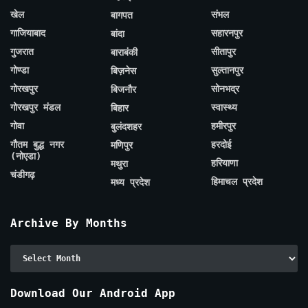
खेल
संभल
बागपत
गाजियाबाद
सहारनपुर
बांदा
गुजरात
सीतापुर
बाराबंकी
गोण्डा
सुल्तानपुर
बिज़नेस
गोरखपुर
सोनभद्र
बिजनौर
गोरखपुर मंडल
स्वास्थ्य
बिहार
गोवा
हमीरपुर
बुलंदशहर
गौतम बुद्ध नगर
हरदोई
मणिपुर
(नोएडा)
हरियाणा
मथुरा
चंडीगढ़
हिमाचल प्रदेश
मध्य प्रदेश
Archive By Months
Archive
By
Months
Download Our Android App