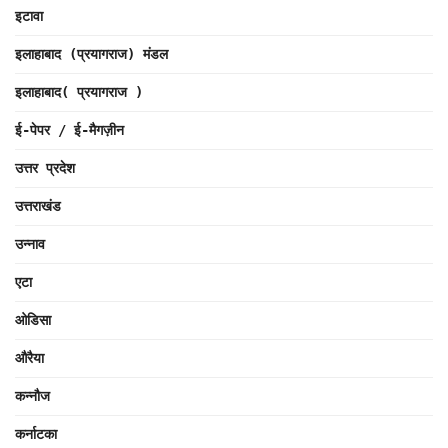
इटावा
इलाहाबाद (प्रयागराज) मंडल
इलाहाबाद( प्रयागराज )
ई-पेपर / ई-मैगज़ीन
उत्तर प्रदेश
उत्तराखंड
उन्नाव
एटा
ओडिसा
औरैया
कन्नौज
कर्नाटका