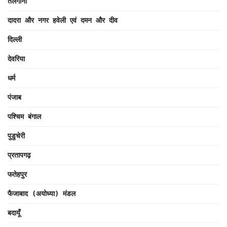
तेलंगाना
दादरा और नगर हवेली एवं दमन और दीव
दिल्ली
देवरिया
धर्म
पंजाब
पश्चिम बंगाल
पुडुचेरी
प्रतापगढ़
फतेहपुर
फैजाबाद (अयोध्या) मंडल
बदायूँ