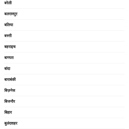
बरेली
बलरामपुर
बलिया
बस्ती
बहराइच
बागपत
बांदा
बाराबंकी
बिज़नेस
बिजनौर
बिहार
बुलंदशहर