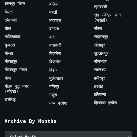
कानपुर मंडल
बलिया
श्रावस्ती
केरला
बस्ती
संत रविदास नगर
कौशाम्बी
(भदोही)
बहराइच
खेल
संभल
बागपत
गाजियाबाद
सहारनपुर
बांदा
गुजरात
सीतापुर
बाराबंकी
गोण्डा
सुल्तानपुर
बिज़नेस
गोरखपुर
सोनभद्र
बिजनौर
गोरखपुर मंडल
स्वास्थ्य
बिहार
गोवा
हमीरपुर
बुलंदशहर
गौतम बुद्ध नगर
हरदोई
मणिपुर
(नोएडा)
हरियाणा
मथुरा
चंडीगढ़
हिमाचल प्रदेश
मध्य प्रदेश
Archive By Months
Archive