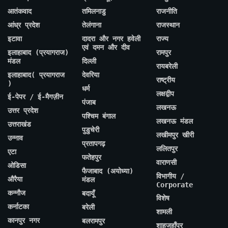
आतंकवाद
तमिलनाडु
राजनीति
आंध्र प्रदेश
तेलंगाना
राजस्थान
इटावा
दादरा और नगर हवेली
राज्य
एवं दमन और दीव
इलाहाबाद (प्रयागराज)
रामपुर
मंडल
दिल्ली
रायबरेली
इलाहाबाद( प्रयागराज
देवरिया
राष्ट्रीय
)
धर्म
लक्षद्वीप
ई-पेपर / ई-मैगज़ीन
पंजाब
लखनऊ
उत्तर प्रदेश
पश्चिम बंगाल
लखनऊ मंडल
उत्तराखंड
पुडुचेरी
लखीमपुर खीरी
उन्नाव
प्रतापगढ़
ललितपुर
एटा
फतेहपुर
वाराणसी
ओडिसा
फैजाबाद (अयोध्या)
विभागीय /
औरैया
मंडल
Corporate
कन्नौज
बदायूँ
विशेष
कर्नाटका
बरेली
शामली
कानपुर नगर
बलरामपुर
शाहजहाँपुर