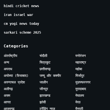
hindi cricket news
iran israel war
cm yogi news today
sarkari scheme 2025
Categories
अंतर्राष्ट्रीय
चंदौली
मनोरंजन
अन्य
चित्रकूट
महाराष्ट्र
अपराध
छत्तीसगढ़
महोबा
अयोध्या (फैजाबाद)
जम्मू और कश्मीर
मिर्जापुर
अरुणाचल प्रदेश
जालौन
मुज़फ्फरनगर
अलीगढ़
जौनपुर
मुरादाबाद
असम
झारखण्ड
मेघालय
आगरा
झांसी
मेरठ
आजमगढ़
ट्रेंडिंग न्यूज़
मैनपुरी