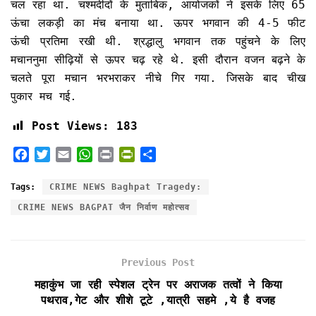
चल रहा था. चश्मदीदों के मुताबिक, आयोजकों ने इसके लिए 65
ऊंचा लकड़ी का मंच बनाया था. ऊपर भगवान की 4-5 फीट
ऊंची प्रतिमा रखी थी. श्रद्धालु भगवान तक पहुंचने के लिए
मचाननुमा सीढ़ियों से ऊपर चढ़ रहे थे. इसी दौरान वजन बढ़ने के
चलते पूरा मचान भरभराकर नीचे गिर गया. जिसके बाद चीख
पुकार मच गई.
Post Views:
183
F
T
E
W
P
P
S
a
w
m
h
r
r
h
c
i
a
a
i
i
a
Tags:
CRIME NEWS Baghpat Tragedy:
e
t
i
t
n
n
r
CRIME NEWS BAGPAT जैन निर्वाण महोत्सव
b
t
l
s
t
t
e
o
e
A
F
o
r
p
r
k
p
i
Previous Post
e
महाकुंभ जा रही स्पेशल ट्रेन पर अराजक तत्वों ने किया
n
पथराव,गेट और शीशे टूटे ,यात्री सहमे ,ये है वजह
d