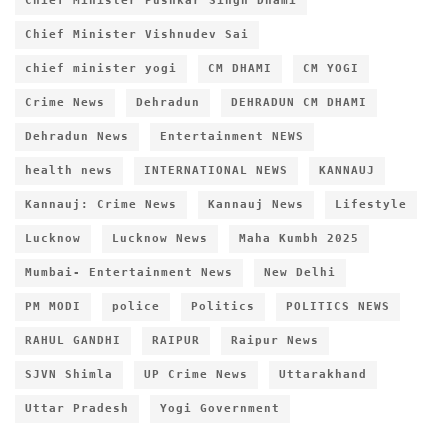
Chief Minister Pushkar Singh Dhami
Chief Minister Vishnudev Sai
chief minister yogi
CM DHAMI
CM YOGI
Crime News
Dehradun
DEHRADUN CM DHAMI
Dehradun News
Entertainment NEWS
health news
INTERNATIONAL NEWS
KANNAUJ
Kannauj: Crime News
Kannauj News
Lifestyle
Lucknow
Lucknow News
Maha Kumbh 2025
Mumbai- Entertainment News
New Delhi
PM MODI
police
Politics
POLITICS NEWS
RAHUL GANDHI
RAIPUR
Raipur News
SJVN Shimla
UP Crime News
Uttarakhand
Uttar Pradesh
Yogi Government