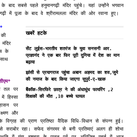
के बाद सबसे पहले हनुमानगढ़ी मंदिर पहुंचे। यहां उन्होंने भगवान
ढ़ी में पूजा के बाद वे श्रीरामलला मंदिर की ओर रवाना हुए।
न*
खबरें हटके
 की
मंदिर
सेंट लुईस-भारतीय शतरंज के युवा सनसनी आर.
ोष के
प्रज्ञानंद ने एक बार फिर पूरी दुनिया में देश का मान
 साथ
बढ़ाया
झांसी से प्रयागराज पहुंचा अबान अहमद का शव,जुमे
की नमाज के बाद किया जाएगा सुपुर्द-ए-खाक
 सीएम*
रथम तल पर
बैंकॉक-सिरफिरे छात्र ने की अंधाधुंध फायरिंग ,2
शिक्षकों की मौत ,10 बच्चे घायल
में हिस्सा
हासन पर
्ष्मण और
 विग्रह की प्राण प्रतिष्ठा वैदिक विधि-विधान से संपन्न हुई।
े सराबोर रहा। सफेद संगरमर से बनी प्रतिमाएं अलग ही शोभा
्थिति में गंगा दशहरा के पावन पर्व पर अभिजित मुहूर्त में आज