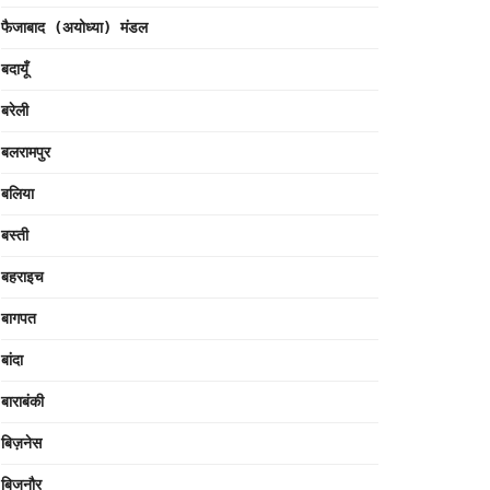
फैजाबाद (अयोध्या) मंडल
बदायूँ
बरेली
बलरामपुर
बलिया
बस्ती
बहराइच
बागपत
बांदा
बाराबंकी
बिज़नेस
बिजनौर