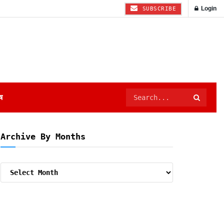
Login
SUBSCRIBE
ष
Archive By Months
Archive
By
Months