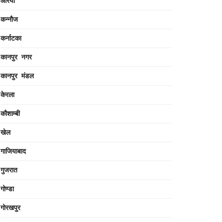
औरैया
कन्नौज
कर्नाटका
कानपुर नगर
कानपुर मंडल
केरला
कौशाम्बी
खेल
गाजियाबाद
गुजरात
गोण्डा
गोरखपुर