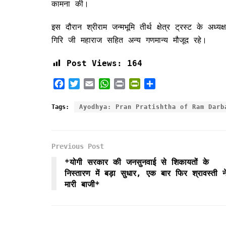
कामना की।
इस दौरान श्रीराम जन्मभूमि तीर्थ क्षेत्र ट्रस्ट के अध्
गिरि जी महाराज सहित अन्य गणमान्य मौजूद रहे।
Post Views:
164
F
T
E
W
P
P
S
a
w
m
h
r
r
h
c
i
a
a
i
i
a
Tags:
Ayodhya: Pran Pratishtha of Ram Darb
e
t
i
t
n
n
r
b
t
l
s
t
t
e
o
e
A
F
Previous Post
o
r
p
r
k
p
i
*योगी सरकार की जनसुनवाई से शिकायतों के
e
निस्तारण में बड़ा सुधार, एक बार फिर श्रावस्ती न
n
मारी बाजी*
d
l
y