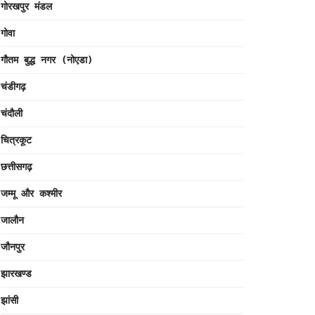
गोरखपुर मंडल
गोवा
गौतम बुद्ध नगर (नोएडा)
चंडीगढ़
चंदौली
चित्रकूट
छत्तीसगढ़
जम्मू और कश्मीर
जालौन
जौनपुर
झारखण्ड
झांसी