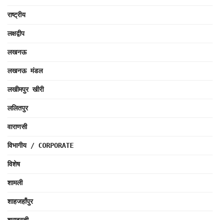
राष्ट्रीय
लक्षद्वीप
लखनऊ
लखनऊ मंडल
लखीमपुर खीरी
ललितपुर
वाराणसी
विभागीय / CORPORATE
विशेष
शामली
शाहजहाँपुर