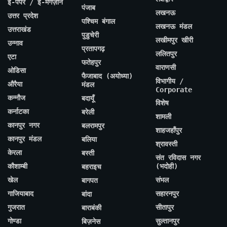
ई-पेपर / ई-मैगज़ीन
पंजाब
लखनऊ
उत्तर प्रदेश
पश्चिम बंगाल
लखनऊ मंडल
उत्तराखंड
पुडुचेरी
लखीमपुर खीरी
उन्नाव
प्रतापगढ़
ललितपुर
एटा
फतेहपुर
वाराणसी
ओडिसा
फैजाबाद (अयोध्या)
विभागीय /
औरैया
मंडल
Corporate
कन्नौज
बदायूँ
विशेष
कर्नाटका
बरेली
शामली
कानपुर नगर
बलरामपुर
शाहजहाँपुर
कानपुर मंडल
बलिया
श्रावस्ती
केरला
बस्ती
संत रविदास नगर
कौशाम्बी
(भदोही)
बहराइच
खेल
संभल
बागपत
गाजियाबाद
सहारनपुर
बांदा
गुजरात
सीतापुर
बाराबंकी
गोण्डा
सुल्तानपुर
बिज़नेस