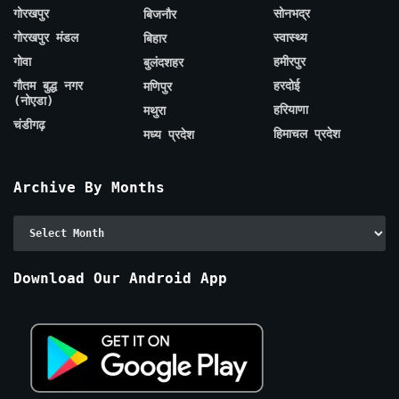
गोरखपुर
सोनभद्र
बिजनौर
गोरखपुर मंडल
स्वास्थ्य
बिहार
गोवा
हमीरपुर
बुलंदशहर
गौतम बुद्ध नगर
हरदोई
मणिपुर
(नोएडा)
हरियाणा
मथुरा
चंडीगढ़
हिमाचल प्रदेश
मध्य प्रदेश
Archive By Months
Archive
By
Months
Download Our Android App