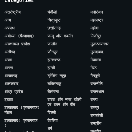
Categories
अंतर्राष्ट्रीय
चंदौली
मनोरंजन
अन्य
चित्रकूट
महाराष्ट्र
अपराध
छत्तीसगढ़
महोबा
अयोध्या (फैजाबाद)
जम्मू और कश्मीर
मिर्जापुर
अरुणाचल प्रदेश
जालौन
मुज़फ्फरनगर
अलीगढ़
जौनपुर
मुरादाबाद
असम
झारखण्ड
मेघालय
आगरा
झांसी
मेरठ
आजमगढ़
ट्रेंडिंग न्यूज़
मैनपुरी
आतंकवाद
तमिलनाडु
राजनीति
आंध्र प्रदेश
तेलंगाना
राजस्थान
इटावा
दादरा और नगर हवेली
राज्य
एवं दमन और दीव
इलाहाबाद (प्रयागराज)
रामपुर
मंडल
दिल्ली
रायबरेली
इलाहाबाद( प्रयागराज
देवरिया
राष्ट्रीय
)
धर्म
लक्षद्वीप