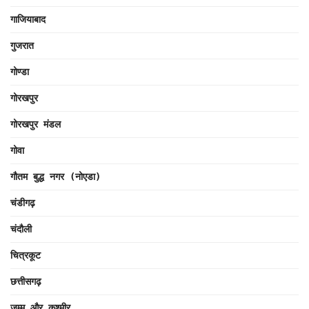
गाजियाबाद
गुजरात
गोण्डा
गोरखपुर
गोरखपुर मंडल
गोवा
गौतम बुद्ध नगर (नोएडा)
चंडीगढ़
चंदौली
चित्रकूट
छत्तीसगढ़
जम्मू और कश्मीर