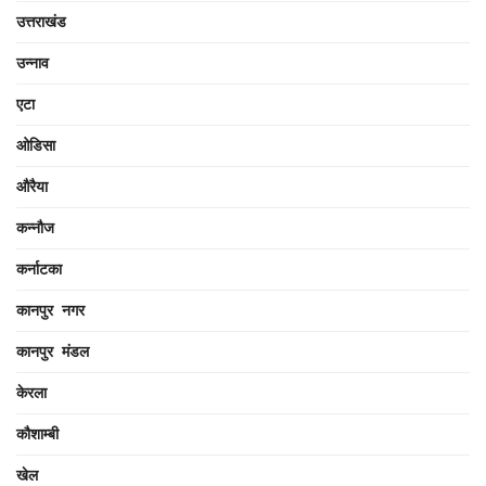
उत्तराखंड
उन्नाव
एटा
ओडिसा
औरैया
कन्नौज
कर्नाटका
कानपुर नगर
कानपुर मंडल
केरला
कौशाम्बी
खेल