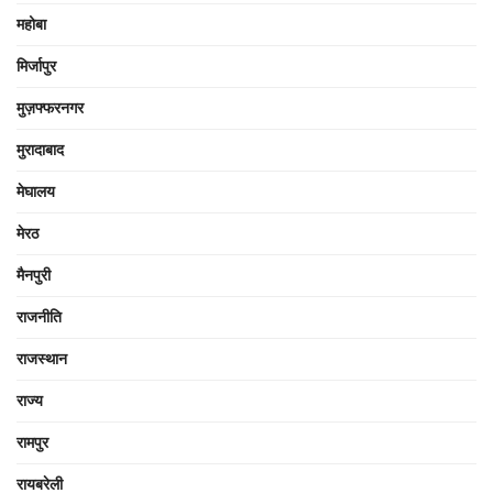
महोबा
मिर्जापुर
मुज़फ्फरनगर
मुरादाबाद
मेघालय
मेरठ
मैनपुरी
राजनीति
राजस्थान
राज्य
रामपुर
रायबरेली