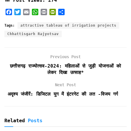
Post Views:
274
F
T
E
W
P
P
S
a
w
m
h
r
r
h
c
i
a
a
i
i
a
Tags:
attractive tableau of irrigation projects
e
t
i
t
n
n
r
Chhattisgarh Rajyotsav
b
t
l
s
t
t
e
o
e
A
F
o
r
p
r
k
p
i
Previous Post
e
छत्तीसगढ़ राज्योत्सव-2024: महिलाओं से जुड़ी योजनाओं को
n
लेकर दिखा उत्साह*
d
l
Next Post
y
अदृश्य जंजीरें: डिजिटल युग में इंटरनेट की लत -विजय गर्ग
Related
Posts