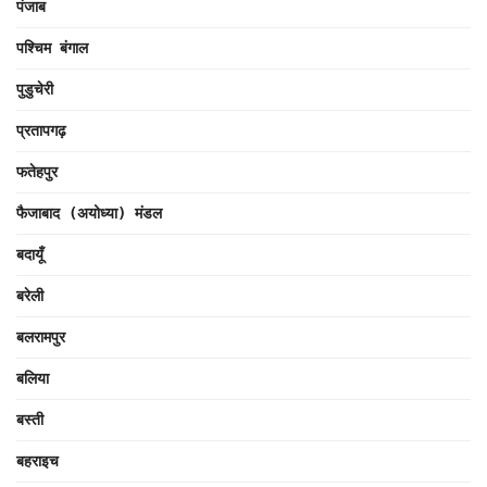
पंजाब
पश्चिम बंगाल
पुडुचेरी
प्रतापगढ़
फतेहपुर
फैजाबाद (अयोध्या) मंडल
बदायूँ
बरेली
बलरामपुर
बलिया
बस्ती
बहराइच