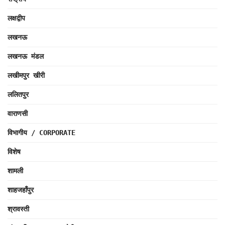
लक्षद्वीप
लखनऊ
लखनऊ मंडल
लखीमपुर खीरी
ललितपुर
वाराणसी
विभागीय / CORPORATE
विशेष
शामली
शाहजहाँपुर
श्रावस्ती