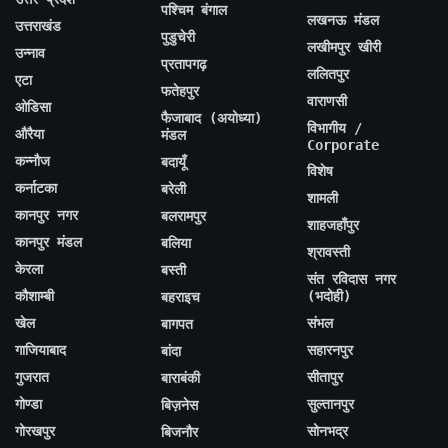
पश्चिम बंगाल
लखनऊ मंडल
उत्तराखंड
पुडुचेरी
लखीमपुर खीरी
उन्नाव
प्रतापगढ़
ललितपुर
एटा
फतेहपुर
वाराणसी
ओडिसा
फैजाबाद (अयोध्या)
विभागीय /
औरैया
मंडल
Corporate
कन्नौज
बदायूँ
विशेष
कर्नाटका
बरेली
शामली
कानपुर नगर
बलरामपुर
शाहजहाँपुर
कानपुर मंडल
बलिया
श्रावस्ती
केरला
बस्ती
संत रविदास नगर
कौशाम्बी
(भदोही)
बहराइच
खेल
संभल
बागपत
गाजियाबाद
सहारनपुर
बांदा
गुजरात
सीतापुर
बाराबंकी
गोण्डा
सुल्तानपुर
बिज़नेस
गोरखपुर
सोनभद्र
बिजनौर