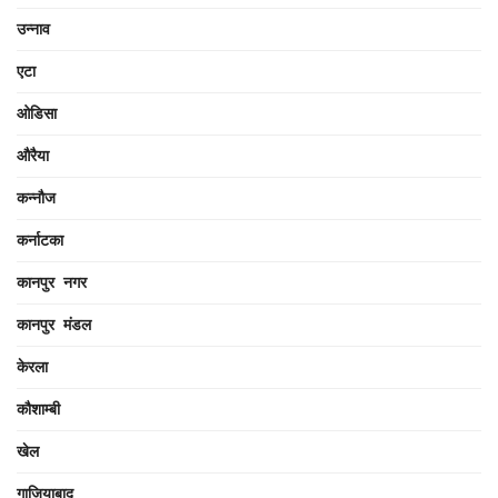
उन्नाव
एटा
ओडिसा
औरैया
कन्नौज
कर्नाटका
कानपुर नगर
कानपुर मंडल
केरला
कौशाम्बी
खेल
गाजियाबाद