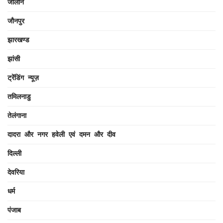
जालौन
जौनपुर
झारखण्ड
झांसी
ट्रेंडिंग न्यूज़
तमिलनाडु
तेलंगाना
दादरा और नगर हवेली एवं दमन और दीव
दिल्ली
देवरिया
धर्म
पंजाब