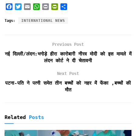
F
T
E
W
P
P
S
a
w
m
h
r
r
h
c
i
a
a
i
i
a
Tags:
INTERNATIONAL NEWS
e
t
i
t
n
n
r
b
t
l
s
t
t
e
o
e
A
F
Previous Post
o
r
p
r
k
p
i
नई दिल्ली/लंदन:भगोड़े हीरा कारोबारी नीरव मोदी को इस मामले में
e
लंदन कोर्ट ने दी चेतावनी
n
d
Next Post
l
पटना-पति ने पत्नी समेत तीन बच्चों को नहर में फेंका ,बच्चों की
y
मौत
Related
Posts