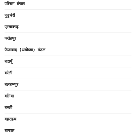
पश्चिम बंगाल
पुडुचेरी
प्रतापगढ़
फतेहपुर
फैजाबाद (अयोध्या) मंडल
बदायूँ
बरेली
बलरामपुर
बलिया
बस्ती
बहराइच
बागपत