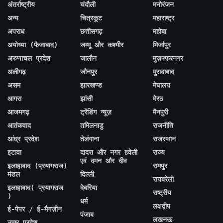
अंतर्राष्ट्रीय
चंदौली
मनोरंजन
अन्य
चित्रकूट
महाराष्ट्र
अपराध
छत्तीसगढ़
महोबा
अयोध्या (फैजाबाद)
जम्मू और कश्मीर
मिर्जापुर
अरुणाचल प्रदेश
जालौन
मुज़फ्फरनगर
अलीगढ़
जौनपुर
मुरादाबाद
असम
झारखण्ड
मेघालय
आगरा
झांसी
मेरठ
आजमगढ़
ट्रेंडिंग न्यूज़
मैनपुरी
आतंकवाद
तमिलनाडु
राजनीति
आंध्र प्रदेश
तेलंगाना
राजस्थान
इटावा
दादरा और नगर हवेली
राज्य
एवं दमन और दीव
इलाहाबाद (प्रयागराज)
रामपुर
मंडल
दिल्ली
रायबरेली
इलाहाबाद( प्रयागराज
देवरिया
राष्ट्रीय
)
धर्म
लक्षद्वीप
ई-पेपर / ई-मैगज़ीन
पंजाब
लखनऊ
उत्तर प्रदेश