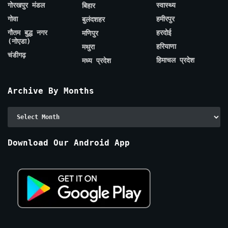
गोरखपुर मंडल
स्वास्थ्य
बिहार
गोवा
हमीरपुर
बुलंदशहर
गौतम बुद्ध नगर
हरदोई
मणिपुर
(नोएडा)
हरियाणा
मथुरा
चंडीगढ़
हिमाचल प्रदेश
मध्य प्रदेश
Archive By Months
Archive
By
Months
Download Our Android App