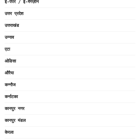
ई-पेपर / ई-मैगज़ीन
उत्तर प्रदेश
उत्तराखंड
उन्नाव
एटा
ओडिसा
औरैया
कन्नौज
कर्नाटका
कानपुर नगर
कानपुर मंडल
केरला