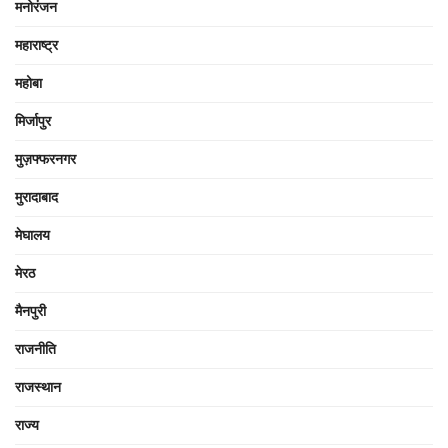
मनोरंजन
महाराष्ट्र
महोबा
मिर्जापुर
मुज़फ्फरनगर
मुरादाबाद
मेघालय
मेरठ
मैनपुरी
राजनीति
राजस्थान
राज्य