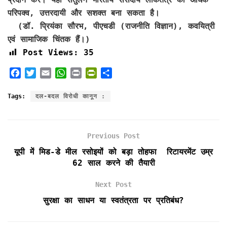
परिपक्व, उत्तरदायी और सशक्त बना सकता है।
(डॉ. प्रियंका सौरभ, पीएचडी (राजनीति विज्ञान), कवयित्री
एवं सामाजिक चिंतक हैं।)
Post Views:
35
F
T
E
W
P
P
S
a
w
m
h
r
r
h
c
i
a
a
i
i
a
Tags:
दल-बदल विरोधी कानून :
e
t
i
t
n
n
r
b
t
l
s
t
t
e
o
e
A
F
Previous Post
o
r
p
r
k
p
i
यूपी में मिड-डे मील रसोइयों को बड़ा तोहफा रिटायरमेंट उम्र
e
62 साल करने की तैयारी
n
d
Next Post
l
सुरक्षा का साधन या स्वतंत्रता पर प्रतिबंध?
y