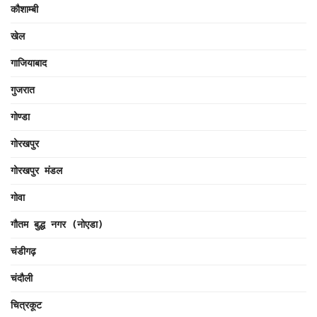
कौशाम्बी
खेल
गाजियाबाद
गुजरात
गोण्डा
गोरखपुर
गोरखपुर मंडल
गोवा
गौतम बुद्ध नगर (नोएडा)
चंडीगढ़
चंदौली
चित्रकूट