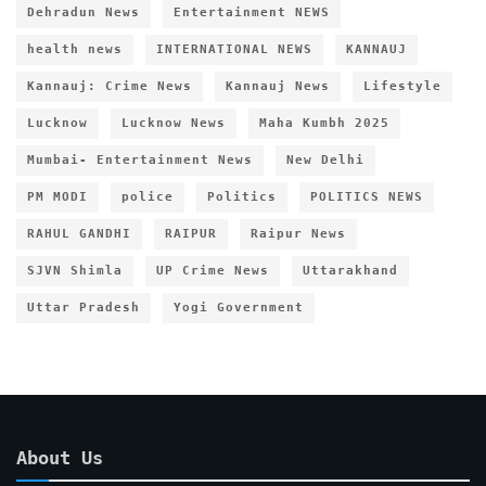
Dehradun News
Entertainment NEWS
health news
INTERNATIONAL NEWS
KANNAUJ
Kannauj: Crime News
Kannauj News
Lifestyle
Lucknow
Lucknow News
Maha Kumbh 2025
Mumbai- Entertainment News
New Delhi
PM MODI
police
Politics
POLITICS NEWS
RAHUL GANDHI
RAIPUR
Raipur News
SJVN Shimla
UP Crime News
Uttarakhand
Uttar Pradesh
Yogi Government
About Us