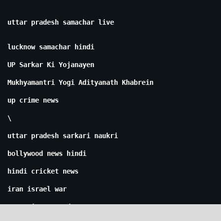
uttar pradesh samachar live
lucknow samachar hindi
UP Sarkar Ki Yojanayen
Mukhyamantri Yogi Adityanath Khabrein
up crime news
\
uttar pradesh sarkari naukri
bollywood news hindi
hindi cricket news
iran israel war
cm yogi news today