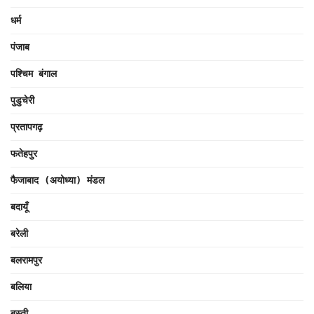
धर्म
पंजाब
पश्चिम बंगाल
पुडुचेरी
प्रतापगढ़
फतेहपुर
फैजाबाद (अयोध्या) मंडल
बदायूँ
बरेली
बलरामपुर
बलिया
बस्ती