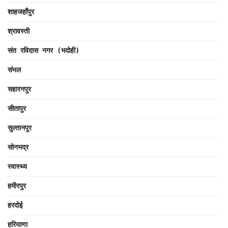
शाहजहाँपुर
श्रावस्ती
संत रविदास नगर (भदोही)
संभल
सहारनपुर
सीतापुर
सुल्तानपुर
सोनभद्र
स्वास्थ्य
हमीरपुर
हरदोई
हरियाणा