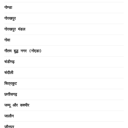
गोण्डा
गोरखपुर
गोरखपुर मंडल
गोवा
गौतम बुद्ध नगर (नोएडा)
चंडीगढ़
चंदौली
चित्रकूट
छत्तीसगढ़
जम्मू और कश्मीर
जालौन
जौनपुर