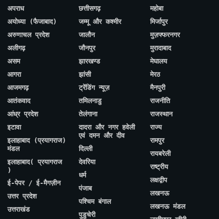
अपराध
छत्तीसगढ़
महोबा
अयोध्या (फैजाबाद)
जम्मू और कश्मीर
मिर्जापुर
अरुणाचल प्रदेश
जालौन
मुज़फ्फरनगर
अलीगढ़
जौनपुर
मुरादाबाद
असम
झारखण्ड
मेघालय
आगरा
झांसी
मेरठ
आजमगढ़
ट्रेंडिंग न्यूज़
मैनपुरी
आतंकवाद
तमिलनाडु
राजनीति
आंध्र प्रदेश
तेलंगाना
राजस्थान
इटावा
दादरा और नगर हवेली
राज्य
एवं दमन और दीव
इलाहाबाद (प्रयागराज)
रामपुर
मंडल
दिल्ली
रायबरेली
इलाहाबाद( प्रयागराज
देवरिया
राष्ट्रीय
)
धर्म
लक्षद्वीप
ई-पेपर / ई-मैगज़ीन
पंजाब
लखनऊ
उत्तर प्रदेश
पश्चिम बंगाल
लखनऊ मंडल
उत्तराखंड
पुडुचेरी