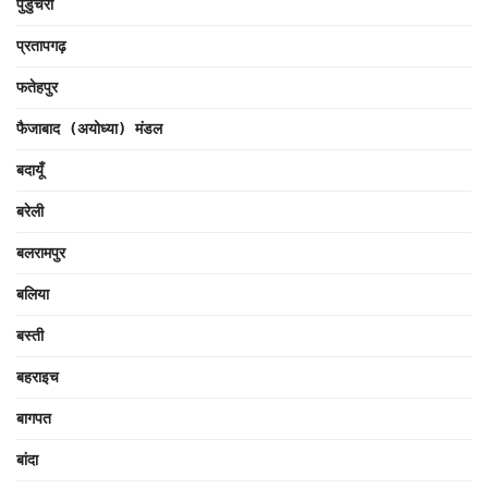
पुडुचेरी
प्रतापगढ़
फतेहपुर
फैजाबाद (अयोध्या) मंडल
बदायूँ
बरेली
बलरामपुर
बलिया
बस्ती
बहराइच
बागपत
बांदा