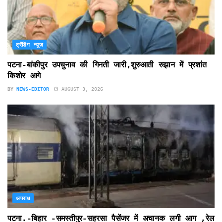
ट्रेंडिंग न्यूज़
पटना-बांकीपुर उपचुनाव की गिनती जारी,शुरुआती रुझान में प्रशांत
किशोर आगे
BY
NEWS-EDITOR
AUGUST 3, 2026
अपराध
पटना.-बिहार -समस्तीपुर-सहरसा पैसेंजर में अचानक लगी आग ,रेल