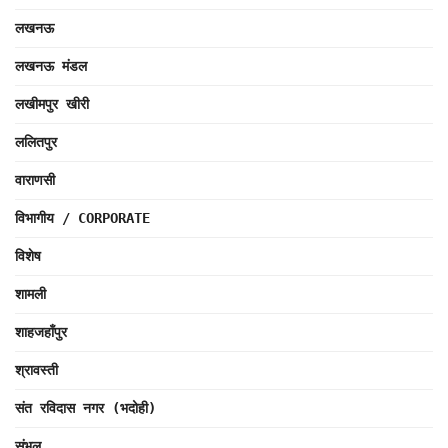
लखनऊ
लखनऊ मंडल
लखीमपुर खीरी
ललितपुर
वाराणसी
विभागीय / CORPORATE
विशेष
शामली
शाहजहाँपुर
श्रावस्ती
संत रविदास नगर (भदोही)
संभल