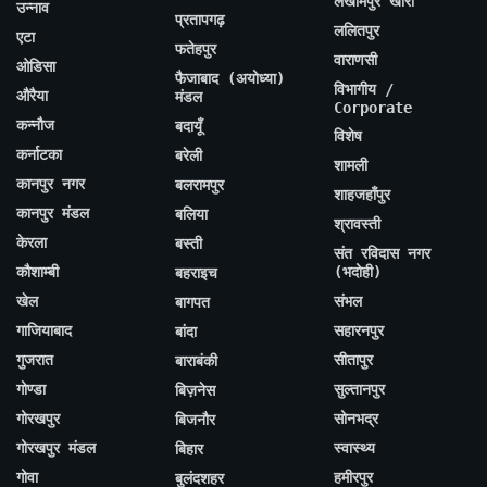
लखीमपुर खीरी
उन्नाव
प्रतापगढ़
ललितपुर
एटा
फतेहपुर
वाराणसी
ओडिसा
फैजाबाद (अयोध्या)
विभागीय /
औरैया
मंडल
Corporate
कन्नौज
बदायूँ
विशेष
कर्नाटका
बरेली
शामली
कानपुर नगर
बलरामपुर
शाहजहाँपुर
कानपुर मंडल
बलिया
श्रावस्ती
केरला
बस्ती
संत रविदास नगर
कौशाम्बी
(भदोही)
बहराइच
खेल
संभल
बागपत
गाजियाबाद
सहारनपुर
बांदा
गुजरात
सीतापुर
बाराबंकी
गोण्डा
सुल्तानपुर
बिज़नेस
गोरखपुर
सोनभद्र
बिजनौर
गोरखपुर मंडल
स्वास्थ्य
बिहार
गोवा
हमीरपुर
बुलंदशहर