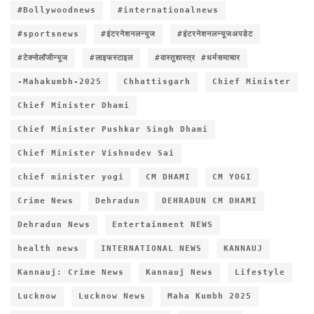
#Bollywoodnews
#internationalnews
#sportsnews
#इंटरनेशनलन्यूज
#इंटरनेशनलन्यूजअपडेट
#टेक्नोलॉजीन्यूज
#लाइफस्टाइल
#वास्तुशास्त्र #धर्मसमाचार
-Mahakumbh-2025
Chhattisgarh
Chief Minister
Chief Minister Dhami
Chief Minister Pushkar Singh Dhami
Chief Minister Vishnudev Sai
chief minister yogi
CM DHAMI
CM YOGI
Crime News
Dehradun
DEHRADUN CM DHAMI
Dehradun News
Entertainment NEWS
health news
INTERNATIONAL NEWS
KANNAUJ
Kannauj: Crime News
Kannauj News
Lifestyle
Lucknow
Lucknow News
Maha Kumbh 2025