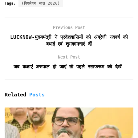
c
i
a
a
i
i
a
Tags:
(विश्लेषण साल 2026)
e
t
i
t
n
n
r
b
t
l
s
t
t
e
o
e
A
F
Previous Post
o
r
p
r
k
p
i
LUCKNOW-मुख्यमंत्री ने प्रदेशवासियों को अंग्रेजी नववर्ष की
e
बधाई एवं शुभकामनाएं दीं
n
d
Next Post
l
जब कक्षाएं असफल हो जाएं तो पहले स्टाफरूम को देखें
y
Related
Posts