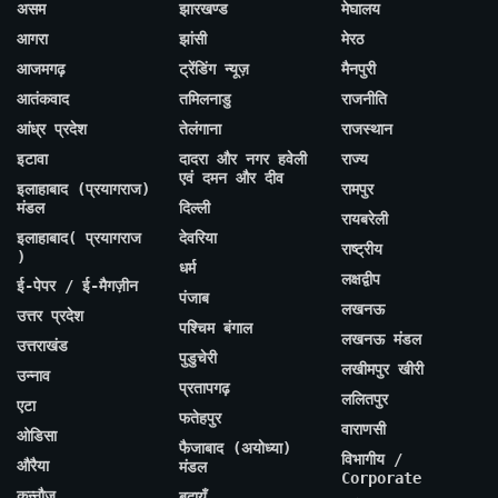
असम
झारखण्ड
मेघालय
आगरा
झांसी
मेरठ
आजमगढ़
ट्रेंडिंग न्यूज़
मैनपुरी
आतंकवाद
तमिलनाडु
राजनीति
आंध्र प्रदेश
तेलंगाना
राजस्थान
इटावा
दादरा और नगर हवेली
राज्य
एवं दमन और दीव
इलाहाबाद (प्रयागराज)
रामपुर
मंडल
दिल्ली
रायबरेली
इलाहाबाद( प्रयागराज
देवरिया
राष्ट्रीय
)
धर्म
लक्षद्वीप
ई-पेपर / ई-मैगज़ीन
पंजाब
लखनऊ
उत्तर प्रदेश
पश्चिम बंगाल
लखनऊ मंडल
उत्तराखंड
पुडुचेरी
लखीमपुर खीरी
उन्नाव
प्रतापगढ़
ललितपुर
एटा
फतेहपुर
वाराणसी
ओडिसा
फैजाबाद (अयोध्या)
विभागीय /
औरैया
मंडल
Corporate
कन्नौज
बदायूँ