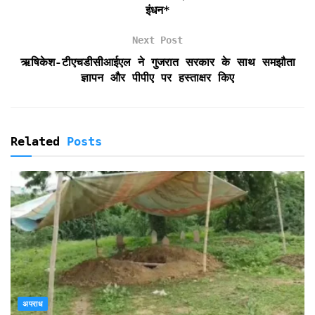
इंधन*
d
l
Next Post
y
ऋषिकेश-टीएचडीसीआईएल ने गुजरात सरकार के साथ समझौता
ज्ञापन और पीपीए पर हस्ताक्षर किए
Related
Posts
अपराध