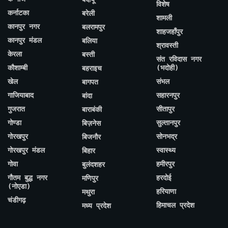
विशेष
कर्नाटका
बरेली
शामली
कानपुर नगर
बलरामपुर
शाहजहाँपुर
कानपुर मंडल
बलिया
श्रावस्ती
केरला
बस्ती
संत रविदास नगर
कौशाम्बी
(भदोही)
बहराइच
खेल
संभल
बागपत
गाजियाबाद
सहारनपुर
बांदा
गुजरात
सीतापुर
बाराबंकी
गोण्डा
सुल्तानपुर
बिज़नेस
गोरखपुर
सोनभद्र
बिजनौर
गोरखपुर मंडल
स्वास्थ्य
बिहार
गोवा
हमीरपुर
बुलंदशहर
गौतम बुद्ध नगर
हरदोई
मणिपुर
(नोएडा)
हरियाणा
मथुरा
चंडीगढ़
हिमाचल प्रदेश
मध्य प्रदेश