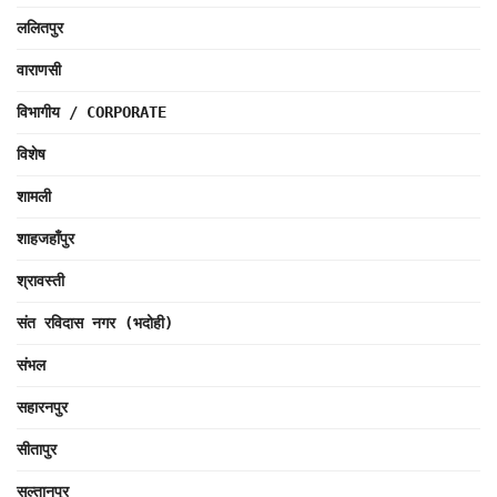
ललितपुर
वाराणसी
विभागीय / CORPORATE
विशेष
शामली
शाहजहाँपुर
श्रावस्ती
संत रविदास नगर (भदोही)
संभल
सहारनपुर
सीतापुर
सुल्तानपुर