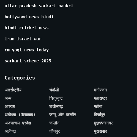
uttar pradesh sarkari naukri
bollywood news hindi
hindi cricket news
iran israel war
cm yogi news today
sarkari scheme 2025
Categories
अंतर्राष्ट्रीय
चंदौली
मनोरंजन
अन्य
चित्रकूट
महाराष्ट्र
अपराध
छत्तीसगढ़
महोबा
अयोध्या (फैजाबाद)
जम्मू और कश्मीर
मिर्जापुर
अरुणाचल प्रदेश
जालौन
मुज़फ्फरनगर
अलीगढ़
जौनपुर
मुरादाबाद