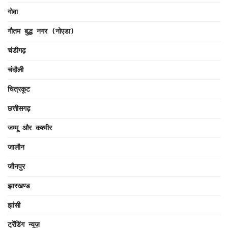
गोवा
गौतम बुद्ध नगर (नोएडा)
चंडीगढ़
चंदौली
चित्रकूट
छत्तीसगढ़
जम्मू और कश्मीर
जालौन
जौनपुर
झारखण्ड
झांसी
ट्रेंडिंग न्यूज़