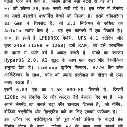
पतला फोन बन गया है, जिसमें इतनी बड़ी बैटरी दी गई हो।
F7 की कीमत 29,999 रुपये रखी गई है। इस फोन में सेगमेंट
का सबसे बेहतरीन परफॉर्मेंस देखने को मिलता है। इसमें स्नैपड्रैगन
8s Gen 4 चिपसेट है, जो 2.1 मिलियन से अधिक का
AnTuTu स्कोर देता है – यह इस कैटेगरी में एक रिकॉर्ड है।
साथ ही इसमें है LPDDR5X मेमोरी, UFS 4.1 स्टोरेज और
कुल 24GB (12GB + 12GB) टर्बो RAM, जो इसे परफॉर्मेंस
के मामले में अपने वर्ग में अव्वल बनाते हैं। पोको का कस्टम
HyperOS 2.0, AI सुइट के साथ एक स्मूद और रेस्पॉन्सिव
अनुभव देता है। IceLoop कूलिंग सिस्टम, A720 बिग-कोर
आर्किटेक्चर के साथ, फोन को ज़्यादा इस्तेमाल के दौरान भी ठंडा
बनाए रखता है।
इसमें 6.83 इंच का 1.5K AMOLED डिस्प्ले है, जिसमें
120Hz का रिफ्रेश रेट और अल्ट्रा नैरो बेज़ल्स दिए गए हैं। यह
अपने सेगमेंट का सबसे बड़ा और शानदार डिस्प्ले है, जो गेमिंग,
वीडियो स्ट्रीमिंग और क्रिएटिव वर्क के लिए एकदम परफेक्ट है।
इस लॉन्च पर प्रतिक्रिया देते हुए पोको इंडिया के कंट्री हेड
हिमांशु टंडन ने कहा, “पोको F7 के साथ हमने यूज़र्स की