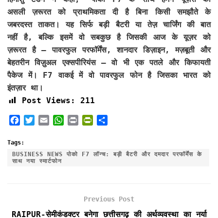
असली ज़रूरत को प्राथमिकता दी है बिना किसी समझौते के
जबरदस्त ताकत। यह सिर्फ बड़ी बैटरी या तेज़ चार्जिंग की बात
नहीं है, बल्कि इसमें वो सबकुछ है जिसकी आज के यूज़र को
ज़रूरत है – पावरफुल परफॉर्मेंस, शानदार डिज़ाइन, मज़बूती और
बेहतरीन विज़ुअल एक्सपीरियंस – वो भी एक पतले और किफायती
पैकेज में। F7 वाकई में वो पावरफुल फोन है जिसका भारत को
इंतज़ार था।
Post Views:
211
F
T
E
W
P
P
S
a
w
m
h
r
r
h
c
i
a
a
i
i
a
Tags:
e
t
i
t
n
n
r
BUSINESS NEWS पोको F7 लॉन्च: बड़ी बैटरी और दमदार परफॉर्मेंस के
साथ नया स्मार्टफोन
b
t
l
s
t
t
e
o
e
A
F
o
r
p
r
k
p
i
Previous Post
e
RAIPUR-सेमीकंडक्टर बनेगा छत्तीसगढ़ की अर्थव्यवस्था का नर्या
n