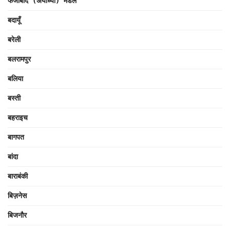
फैजाबाद (अयोध्या) मंडल
बदायूँ
बरेली
बलरामपुर
बलिया
बस्ती
बहराइच
बागपत
बांदा
बाराबंकी
बिज़नेस
बिजनौर