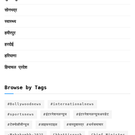
सोनभद्र
स्वास्थ्य
हमीरपुर
हरदोई
हरियाणा
हिमाचल प्रदेश
Browse by Tags
#Bollywoodnews
#internationalnews
#sportsnews
#इंटरनेशनलन्यूज
#इंटरनेशनलन्यूजअपडेट
#टेक्नोलॉजीन्यूज
#लाइफस्टाइल
#वास्तुशास्त्र #धर्मसमाचार
-Mahakumbh-2025
Chhattisgarh
Chief Minister