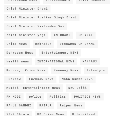
Chief Minister Dhami
Chief Minister Pushkar Singh Dhami
Chief Minister Vishnudev Sai
chief minister yogi
CM DHAMI
CM YOGI
Crime News
Dehradun
DEHRADUN CM DHAMI
Dehradun News
Entertainment NEWS
health news
INTERNATIONAL NEWS
KANNAUJ
Kannauj: Crime News
Kannauj News
Lifestyle
Lucknow
Lucknow News
Maha Kumbh 2025
Mumbai- Entertainment News
New Delhi
PM MODI
police
Politics
POLITICS NEWS
RAHUL GANDHI
RAIPUR
Raipur News
SJVN Shimla
UP Crime News
Uttarakhand