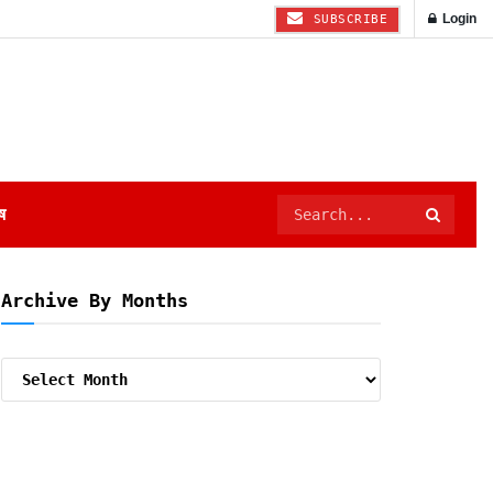
Login
SUBSCRIBE
ष
Archive By Months
Archive
By
Months