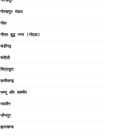
गोरखपुर
गोरखपुर मंडल
गोवा
गौतम बुद्ध नगर (नोएडा)
चंडीगढ़
चंदौली
चित्रकूट
छत्तीसगढ़
जम्मू और कश्मीर
जालौन
जौनपुर
झारखण्ड