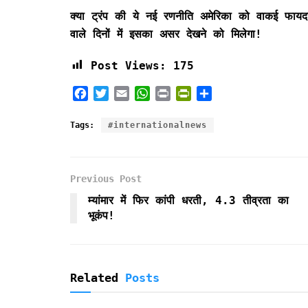
क्या ट्रंप की ये नई रणनीति अमेरिका को वाकई फायदा 
वाले दिनों में इसका असर देखने को मिलेगा!
Post Views:
175
F
T
E
W
P
P
S
a
w
m
h
r
r
h
c
i
a
a
i
i
a
Tags:
#internationalnews
e
t
i
t
n
n
r
b
t
l
s
t
t
e
o
e
A
F
Previous Post
o
r
p
r
k
p
i
म्यांमार में फिर कांपी धरती, 4.3 तीव्रता का
e
भूकंप!
n
d
l
y
Related
Posts