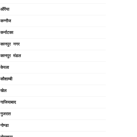
औरैया
कन्नौज
कर्नाटका
कानपुर नगर
कानपुर मंडल
केरला
कौशाम्बी
खेल
गाजियाबाद
गुजरात
गोण्डा