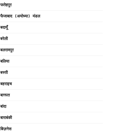
फतेहपुर
फैजाबाद (अयोध्या) मंडल
बदायूँ
बरेली
बलरामपुर
बलिया
बस्ती
बहराइच
बागपत
बांदा
बाराबंकी
बिज़नेस