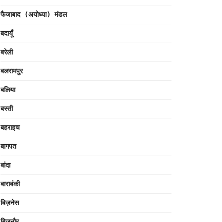
फैजाबाद (अयोध्या) मंडल
बदायूँ
बरेली
बलरामपुर
बलिया
बस्ती
बहराइच
बागपत
बांदा
बाराबंकी
बिज़नेस
बिजनौर