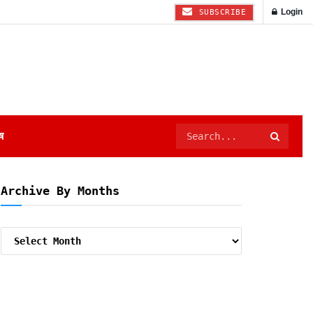
Login
SUBSCRIBE
ष
Archive By Months
Archive
By
Months