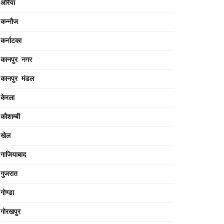
औरैया
कन्नौज
कर्नाटका
कानपुर नगर
कानपुर मंडल
केरला
कौशाम्बी
खेल
गाजियाबाद
गुजरात
गोण्डा
गोरखपुर