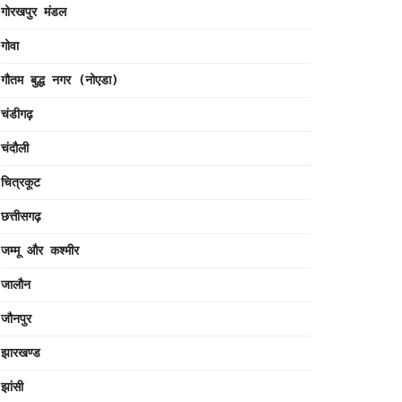
गोरखपुर मंडल
गोवा
गौतम बुद्ध नगर (नोएडा)
चंडीगढ़
चंदौली
चित्रकूट
छत्तीसगढ़
जम्मू और कश्मीर
जालौन
जौनपुर
झारखण्ड
झांसी