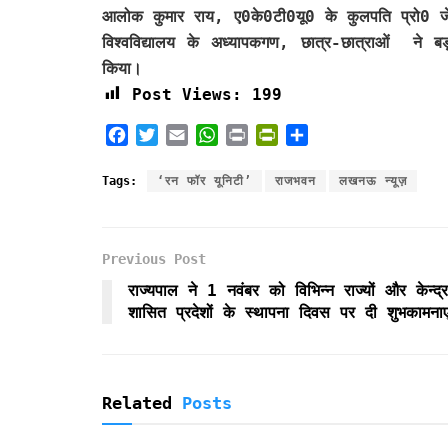
आलोक कुमार राय, ए0के0टी0यू0 के कुलपति प्रो0 जे
विश्वविद्यालय के अध्यापकगण, छात्र-छात्राओं ने बड़
किया।
Post Views:
199
F
T
E
W
P
P
S
a
w
m
h
r
r
h
c
i
a
a
i
i
a
Tags:
‘रन फॉर यूनिटी’
राजभवन
लखनऊ न्यूज़
e
t
i
t
n
n
r
b
t
l
s
t
t
e
o
e
A
F
Previous Post
o
r
p
r
k
p
i
राज्यपाल ने 1 नवंबर को विभिन्न राज्यों और केन्द्र
e
शासित प्रदेशों के स्थापना दिवस पर दी शुभकामनाए
n
d
l
y
Related
Posts