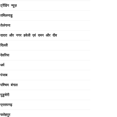
ट्रेंडिंग न्यूज़
तमिलनाडु
तेलंगाना
दादरा और नगर हवेली एवं दमन और दीव
दिल्ली
देवरिया
धर्म
पंजाब
पश्चिम बंगाल
पुडुचेरी
प्रतापगढ़
फतेहपुर