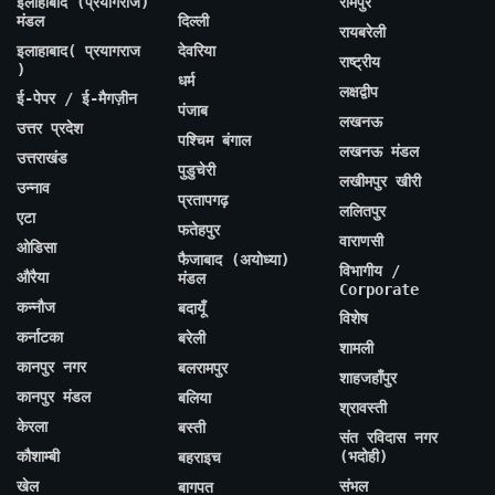
इलाहाबाद (प्रयागराज)
रामपुर
मंडल
दिल्ली
रायबरेली
इलाहाबाद( प्रयागराज
देवरिया
राष्ट्रीय
)
धर्म
लक्षद्वीप
ई-पेपर / ई-मैगज़ीन
पंजाब
लखनऊ
उत्तर प्रदेश
पश्चिम बंगाल
लखनऊ मंडल
उत्तराखंड
पुडुचेरी
लखीमपुर खीरी
उन्नाव
प्रतापगढ़
ललितपुर
एटा
फतेहपुर
वाराणसी
ओडिसा
फैजाबाद (अयोध्या)
विभागीय /
औरैया
मंडल
Corporate
कन्नौज
बदायूँ
विशेष
कर्नाटका
बरेली
शामली
कानपुर नगर
बलरामपुर
शाहजहाँपुर
कानपुर मंडल
बलिया
श्रावस्ती
केरला
बस्ती
संत रविदास नगर
कौशाम्बी
(भदोही)
बहराइच
खेल
संभल
बागपत