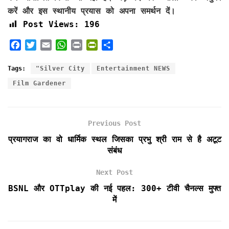
करें और इस स्थानीय प्रयास को अपना समर्थन दें।
Post Views:
196
F
T
E
W
P
P
S
a
w
m
h
r
r
h
c
i
a
a
i
i
a
Tags:
"Silver City
Entertainment NEWS
e
t
i
t
n
n
r
Film Gardener
b
t
l
s
t
t
e
o
e
A
F
o
r
p
r
k
p
i
Previous Post
e
प्रयागराज का वो धार्मिक स्थल जिसका प्रभु श्री राम से है अटूट
n
संबंध
d
l
Next Post
y
BSNL और OTTplay की नई पहल: 300+ टीवी चैनल्स मुफ्त
में