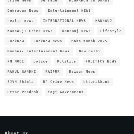
Crime News
Dehradun
DEHRADUN CM DHAMI
Dehradun News
Entertainment NEWS
health news
INTERNATIONAL NEWS
KANNAUJ
Kannauj: Crime News
Kannauj News
Lifestyle
Lucknow
Lucknow News
Maha Kumbh 2025
Mumbai- Entertainment News
New Delhi
PM MODI
police
Politics
POLITICS NEWS
RAHUL GANDHI
RAIPUR
Raipur News
SJVN Shimla
UP Crime News
Uttarakhand
Uttar Pradesh
Yogi Government
About Us