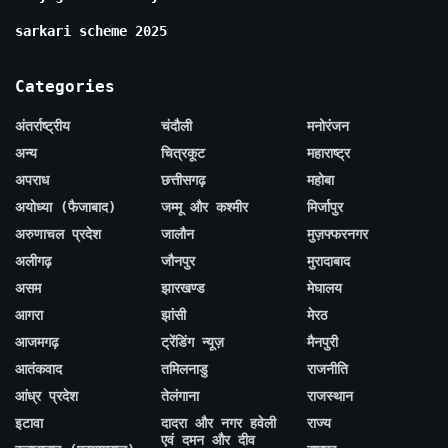
sarkari scheme 2025
Categories
अंतर्राष्ट्रीय
चंदौली
मनोरंजन
अन्य
चित्रकूट
महाराष्ट्र
अपराध
छत्तीसगढ़
महोबा
अयोध्या (फैजाबाद)
जम्मू और कश्मीर
मिर्जापुर
अरुणाचल प्रदेश
जालौन
मुज़फ्फरनगर
अलीगढ़
जौनपुर
मुरादाबाद
असम
झारखण्ड
मेघालय
आगरा
झांसी
मेरठ
आजमगढ़
ट्रेंडिंग न्यूज़
मैनपुरी
आतंकवाद
तमिलनाडु
राजनीति
आंध्र प्रदेश
तेलंगाना
राजस्थान
इटावा
दादरा और नगर हवेली
राज्य
एवं दमन और दीव