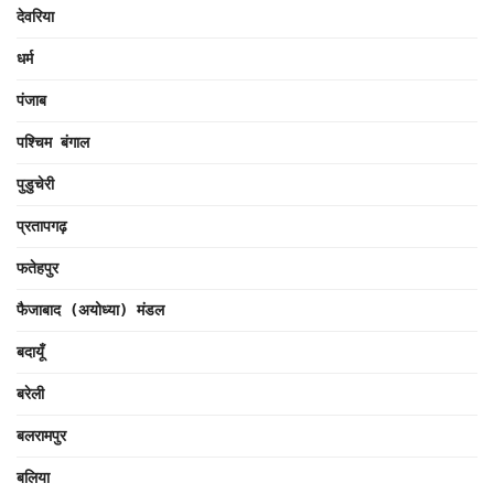
देवरिया
धर्म
पंजाब
पश्चिम बंगाल
पुडुचेरी
प्रतापगढ़
फतेहपुर
फैजाबाद (अयोध्या) मंडल
बदायूँ
बरेली
बलरामपुर
बलिया