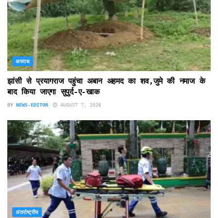
अपराध
झांसी से प्रयागराज पहुंचा अबान अहमद का शव,जुमे की नमाज के
बाद किया जाएगा सुपुर्द-ए-खाक
BY
NEWS-EDITOR
AUGUST 7, 2026
अंतर्राष्ट्रीय