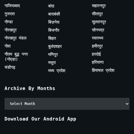
गाजियाबाद
सहारनपुर
बांदा
गुजरात
सीतापुर
बाराबंकी
गोण्डा
सुल्तानपुर
बिज़नेस
गोरखपुर
सोनभद्र
बिजनौर
गोरखपुर मंडल
स्वास्थ्य
बिहार
गोवा
हमीरपुर
बुलंदशहर
गौतम बुद्ध नगर
हरदोई
मणिपुर
(नोएडा)
हरियाणा
मथुरा
चंडीगढ़
हिमाचल प्रदेश
मध्य प्रदेश
Archive By Months
Archive
By
Months
Download Our Android App